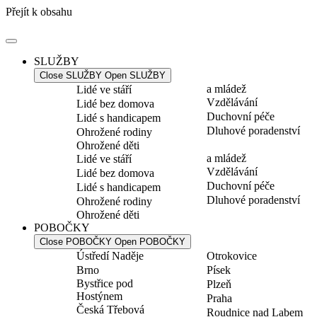
Přejít k obsahu
SLUŽBY
Close SLUŽBY
Open SLUŽBY
a mládež
Lidé ve stáří
Vzdělávání
Lidé bez domova
Duchovní péče
Lidé s handicapem
Dluhové poradenství
Ohrožené rodiny
Ohrožené děti
a mládež
Lidé ve stáří
Vzdělávání
Lidé bez domova
Duchovní péče
Lidé s handicapem
Dluhové poradenství
Ohrožené rodiny
Ohrožené děti
POBOČKY
Close POBOČKY
Open POBOČKY
Ústředí Naděje
Otrokovice
Brno
Písek
Bystřice pod
Plzeň
Hostýnem
Praha
Česká Třebová
Roudnice nad Labem