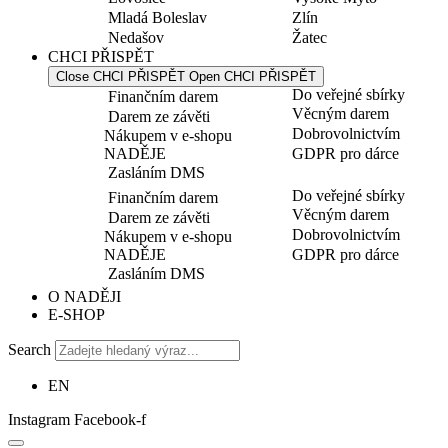
Mladá Boleslav
Zlín
Nedašov
Žatec
CHCI PŘISPĚT
Close CHCI PŘISPĚT
Open CHCI PŘISPĚT
Do veřejné sbírky
Finančním darem
Věcným darem
Darem ze závěti
Dobrovolnictvím
Nákupem v e-shopu
NADĚJE
GDPR pro dárce
Zasláním DMS
Do veřejné sbírky
Finančním darem
Věcným darem
Darem ze závěti
Dobrovolnictvím
Nákupem v e-shopu
NADĚJE
GDPR pro dárce
Zasláním DMS
O NADĚJI
E-SHOP
Search
EN
Instagram
Facebook-f