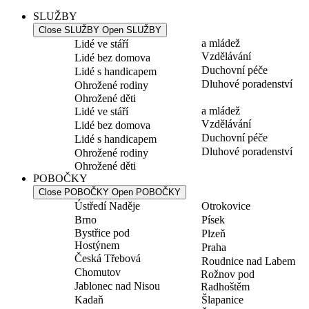
SLUŽBY
Close SLUŽBY
Open SLUŽBY
a mládež
Lidé ve stáří
Vzdělávání
Lidé bez domova
Duchovní péče
Lidé s handicapem
Dluhové poradenství
Ohrožené rodiny
Ohrožené děti
a mládež
Lidé ve stáří
Vzdělávání
Lidé bez domova
Duchovní péče
Lidé s handicapem
Dluhové poradenství
Ohrožené rodiny
Ohrožené děti
POBOČKY
Close POBOČKY
Open POBOČKY
Ústředí Naděje
Otrokovice
Brno
Písek
Bystřice pod
Plzeň
Hostýnem
Praha
Česká Třebová
Roudnice nad Labem
Chomutov
Rožnov pod
Jablonec nad Nisou
Radhoštěm
Kadaň
Šlapanice