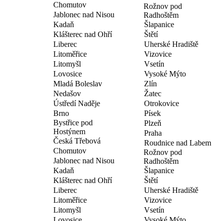
Chomutov
Rožnov pod
Jablonec nad Nisou
Radhoštěm
Kadaň
Šlapanice
Klášterec nad Ohří
Štětí
Liberec
Uherské Hradiště
Litoměřice
Vizovice
Litomyšl
Vsetín
Lovosice
Vysoké Mýto
Mladá Boleslav
Zlín
Nedašov
Žatec
Ústředí Naděje
Otrokovice
Brno
Písek
Bystřice pod
Plzeň
Hostýnem
Praha
Česká Třebová
Roudnice nad Labem
Chomutov
Rožnov pod
Jablonec nad Nisou
Radhoštěm
Kadaň
Šlapanice
Klášterec nad Ohří
Štětí
Liberec
Uherské Hradiště
Litoměřice
Vizovice
Litomyšl
Vsetín
Lovosice
Vysoké Mýto