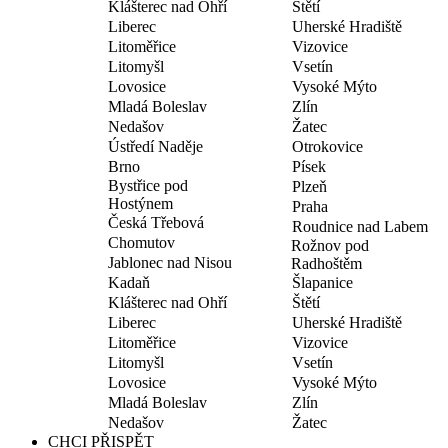
Klášterec nad Ohří
Štětí
Liberec
Uherské Hradiště
Litoměřice
Vizovice
Litomyšl
Vsetín
Lovosice
Vysoké Mýto
Mladá Boleslav
Zlín
Nedašov
Žatec
Ústředí Naděje
Otrokovice
Brno
Písek
Bystřice pod
Plzeň
Hostýnem
Praha
Česká Třebová
Roudnice nad Labem
Chomutov
Rožnov pod
Jablonec nad Nisou
Radhoštěm
Kadaň
Šlapanice
Klášterec nad Ohří
Štětí
Liberec
Uherské Hradiště
Litoměřice
Vizovice
Litomyšl
Vsetín
Lovosice
Vysoké Mýto
Mladá Boleslav
Zlín
Nedašov
Žatec
CHCI PŘISPĚT