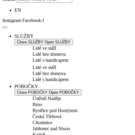
EN
Instagram
Facebook-f
SLUŽBY
Close SLUŽBY
Open SLUŽBY
Lidé ve stáří
Lidé bez domova
Lidé s handicapem
Lidé ve stáří
Lidé bez domova
Lidé s handicapem
POBOČKY
Close POBOČKY
Open POBOČKY
Ústředí Naděje
Brno
Bystřice pod Hostýnem
Česká Třebová
Chomutov
Jablonec nad Nisou
Kadaň