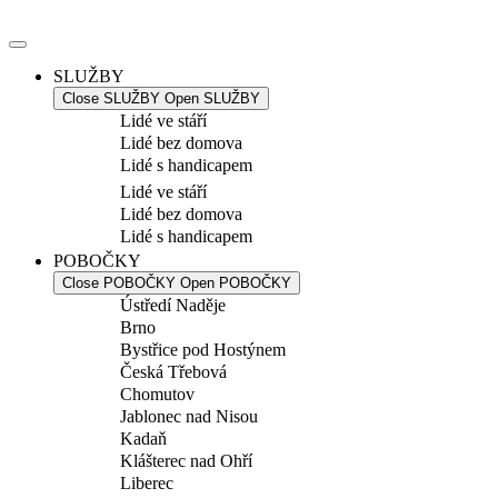
Přejít
k
obsahu
SLUŽBY
Close SLUŽBY
Open SLUŽBY
Lidé ve stáří
Lidé bez domova
Lidé s handicapem
Lidé ve stáří
Lidé bez domova
Lidé s handicapem
POBOČKY
Close POBOČKY
Open POBOČKY
Ústředí Naděje
Brno
Bystřice pod Hostýnem
Česká Třebová
Chomutov
Jablonec nad Nisou
Kadaň
Klášterec nad Ohří
Liberec