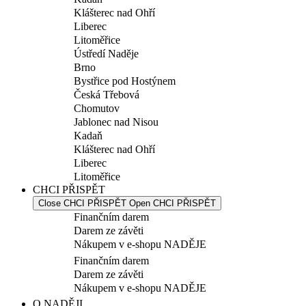
Klášterec nad Ohří
Liberec
Litoměřice
Ústředí Naděje
Brno
Bystřice pod Hostýnem
Česká Třebová
Chomutov
Jablonec nad Nisou
Kadaň
Klášterec nad Ohří
Liberec
Litoměřice
CHCI PŘISPĚT
Close CHCI PŘISPĚT
Open CHCI PŘISPĚT
Finančním darem
Darem ze závěti
Nákupem v e-shopu NADĚJE
Finančním darem
Darem ze závěti
Nákupem v e-shopu NADĚJE
O NADĚJI