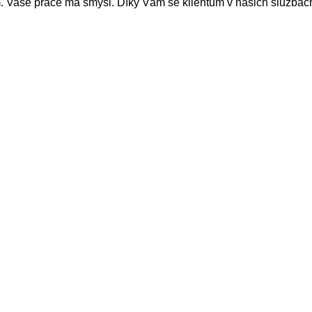
Vaše práce má smysl. Díky Vám se klientům v našich službách