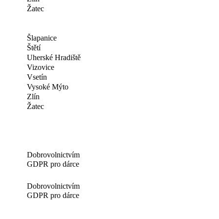
Žatec
Šlapanice
Štětí
Uherské Hradiště
Vizovice
Vsetín
Vysoké Mýto
Zlín
Žatec
Dobrovolnictvím
GDPR pro dárce
Dobrovolnictvím
GDPR pro dárce