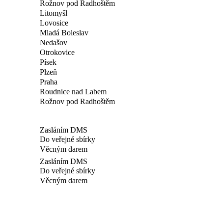
Rožnov pod Radhoštěm
Litomyšl
Lovosice
Mladá Boleslav
Nedašov
Otrokovice
Písek
Plzeň
Praha
Roudnice nad Labem
Rožnov pod Radhoštěm
Zasláním DMS
Do veřejné sbírky
Věcným darem
Zasláním DMS
Do veřejné sbírky
Věcným darem