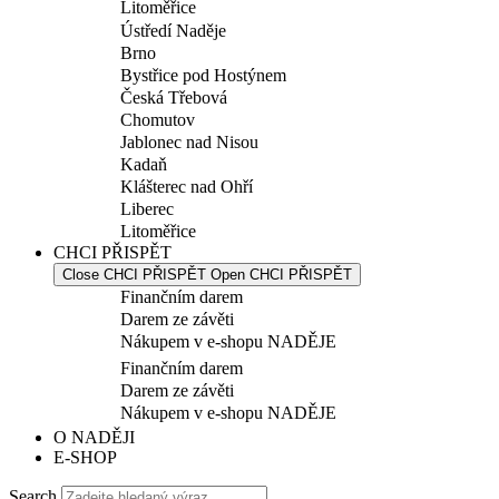
Litoměřice
Ústředí Naděje
Brno
Bystřice pod Hostýnem
Česká Třebová
Chomutov
Jablonec nad Nisou
Kadaň
Klášterec nad Ohří
Liberec
Litoměřice
CHCI PŘISPĚT
Close CHCI PŘISPĚT
Open CHCI PŘISPĚT
Finančním darem
Darem ze závěti
Nákupem v e-shopu NADĚJE
Finančním darem
Darem ze závěti
Nákupem v e-shopu NADĚJE
O NADĚJI
E-SHOP
Search