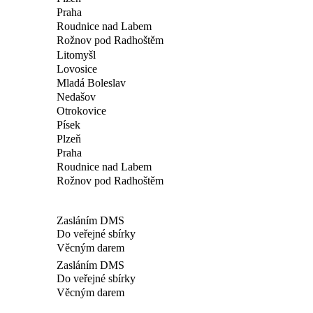
Praha
Roudnice nad Labem
Rožnov pod Radhoštěm
Litomyšl
Lovosice
Mladá Boleslav
Nedašov
Otrokovice
Písek
Plzeň
Praha
Roudnice nad Labem
Rožnov pod Radhoštěm
Zasláním DMS
Do veřejné sbírky
Věcným darem
Zasláním DMS
Do veřejné sbírky
Věcným darem