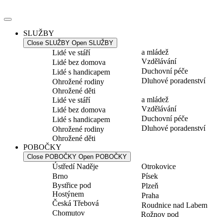
Přejít
k
obsahu
SLUŽBY
Close SLUŽBY
Open SLUŽBY
a mládež
Lidé ve stáří
Vzdělávání
Lidé bez domova
Duchovní péče
Lidé s handicapem
Dluhové poradenství
Ohrožené rodiny
Ohrožené děti
a mládež
Lidé ve stáří
Vzdělávání
Lidé bez domova
Duchovní péče
Lidé s handicapem
Dluhové poradenství
Ohrožené rodiny
Ohrožené děti
POBOČKY
Close POBOČKY
Open POBOČKY
Ústředí Naděje
Otrokovice
Brno
Písek
Bystřice pod
Plzeň
Hostýnem
Praha
Česká Třebová
Roudnice nad Labem
Chomutov
Rožnov pod