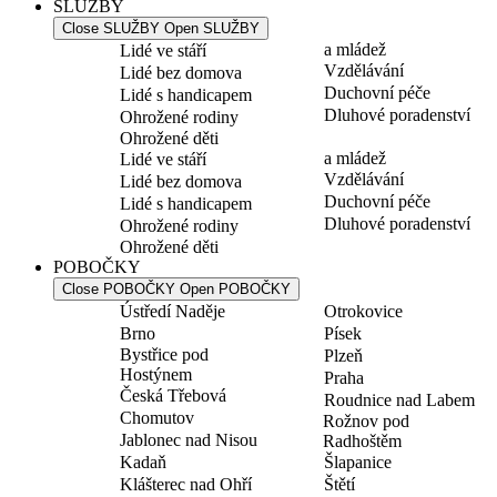
SLUŽBY
Close SLUŽBY
Open SLUŽBY
a mládež
Lidé ve stáří
Vzdělávání
Lidé bez domova
Duchovní péče
Lidé s handicapem
Dluhové poradenství
Ohrožené rodiny
Ohrožené děti
a mládež
Lidé ve stáří
Vzdělávání
Lidé bez domova
Duchovní péče
Lidé s handicapem
Dluhové poradenství
Ohrožené rodiny
Ohrožené děti
POBOČKY
Close POBOČKY
Open POBOČKY
Ústředí Naděje
Otrokovice
Brno
Písek
Bystřice pod
Plzeň
Hostýnem
Praha
Česká Třebová
Roudnice nad Labem
Chomutov
Rožnov pod
Jablonec nad Nisou
Radhoštěm
Kadaň
Šlapanice
Klášterec nad Ohří
Štětí