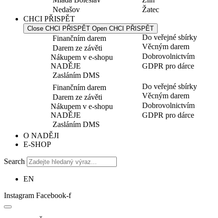
Nedašov
Žatec
CHCI PŘISPĚT
Close CHCI PŘISPĚT
Open CHCI PŘISPĚT
Do veřejné sbírky
Finančním darem
Věcným darem
Darem ze závěti
Dobrovolnictvím
Nákupem v e-shopu
NADĚJE
GDPR pro dárce
Zasláním DMS
Do veřejné sbírky
Finančním darem
Věcným darem
Darem ze závěti
Dobrovolnictvím
Nákupem v e-shopu
NADĚJE
GDPR pro dárce
Zasláním DMS
O NADĚJI
E-SHOP
Search
EN
Instagram
Facebook-f