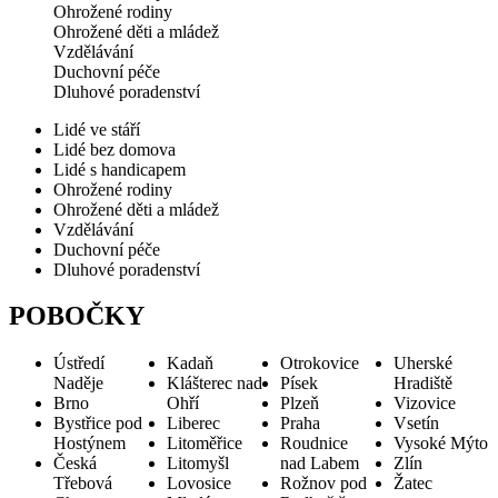
Ohrožené rodiny
Ohrožené děti a mládež
Vzdělávání
Duchovní péče
Dluhové poradenství
Lidé ve stáří
Lidé bez domova
Lidé s handicapem
Ohrožené rodiny
Ohrožené děti a mládež
Vzdělávání
Duchovní péče
Dluhové poradenství
POBOČKY
Ústředí
Kadaň
Otrokovice
Uherské
Naděje
Klášterec nad
Písek
Hradiště
Brno
Ohří
Plzeň
Vizovice
Bystřice pod
Liberec
Praha
Vsetín
Hostýnem
Litoměřice
Roudnice
Vysoké Mýto
Česká
Litomyšl
nad Labem
Zlín
Třebová
Lovosice
Rožnov pod
Žatec