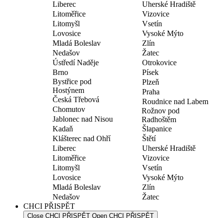
Liberec
Uherské Hradiště
Litoměřice
Vizovice
Litomyšl
Vsetín
Lovosice
Vysoké Mýto
Mladá Boleslav
Zlín
Nedašov
Žatec
Ústředí Naděje
Otrokovice
Brno
Písek
Bystřice pod
Plzeň
Hostýnem
Praha
Česká Třebová
Roudnice nad Labem
Chomutov
Rožnov pod
Jablonec nad Nisou
Radhoštěm
Kadaň
Šlapanice
Klášterec nad Ohří
Štětí
Liberec
Uherské Hradiště
Litoměřice
Vizovice
Litomyšl
Vsetín
Lovosice
Vysoké Mýto
Mladá Boleslav
Zlín
Nedašov
Žatec
CHCI PŘISPĚT
Close CHCI PŘISPĚT
Open CHCI PŘISPĚT