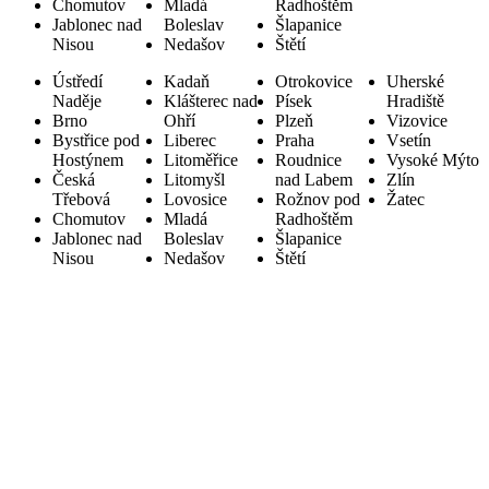
Chomutov
Mladá
Radhoštěm
Jablonec nad
Boleslav
Šlapanice
Nisou
Nedašov
Štětí
Ústředí
Kadaň
Otrokovice
Uherské
Naděje
Klášterec nad
Písek
Hradiště
Brno
Ohří
Plzeň
Vizovice
Bystřice pod
Liberec
Praha
Vsetín
Hostýnem
Litoměřice
Roudnice
Vysoké Mýto
Česká
Litomyšl
nad Labem
Zlín
Třebová
Lovosice
Rožnov pod
Žatec
Chomutov
Mladá
Radhoštěm
Jablonec nad
Boleslav
Šlapanice
Nisou
Nedašov
Štětí