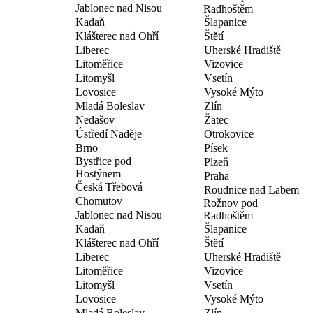
Jablonec nad Nisou
Radhoštěm
Kadaň
Šlapanice
Klášterec nad Ohří
Štětí
Liberec
Uherské Hradiště
Litoměřice
Vizovice
Litomyšl
Vsetín
Lovosice
Vysoké Mýto
Mladá Boleslav
Zlín
Nedašov
Žatec
Ústředí Naděje
Otrokovice
Brno
Písek
Bystřice pod
Plzeň
Hostýnem
Praha
Česká Třebová
Roudnice nad Labem
Chomutov
Rožnov pod
Jablonec nad Nisou
Radhoštěm
Kadaň
Šlapanice
Klášterec nad Ohří
Štětí
Liberec
Uherské Hradiště
Litoměřice
Vizovice
Litomyšl
Vsetín
Lovosice
Vysoké Mýto
Mladá Boleslav
Zlín