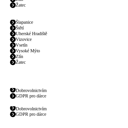
Žatec
Šlapanice
Štětí
Uherské Hradiště
Vizovice
Vsetín
Vysoké Mýto
Zlín
Žatec
Dobrovolnictvím
GDPR pro dárce
Dobrovolnictvím
GDPR pro dárce