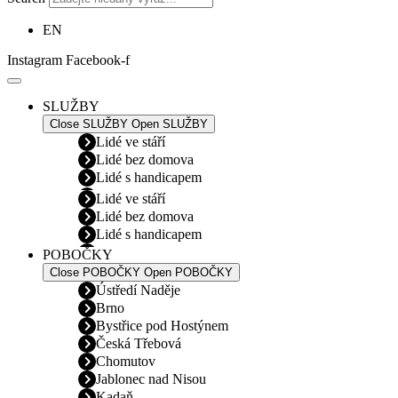
EN
Instagram
Facebook-f
SLUŽBY
Close SLUŽBY
Open SLUŽBY
Lidé ve stáří
Lidé bez domova
Lidé s handicapem
Lidé ve stáří
Lidé bez domova
Lidé s handicapem
POBOČKY
Close POBOČKY
Open POBOČKY
Ústředí Naděje
Brno
Bystřice pod Hostýnem
Česká Třebová
Chomutov
Jablonec nad Nisou
Kadaň