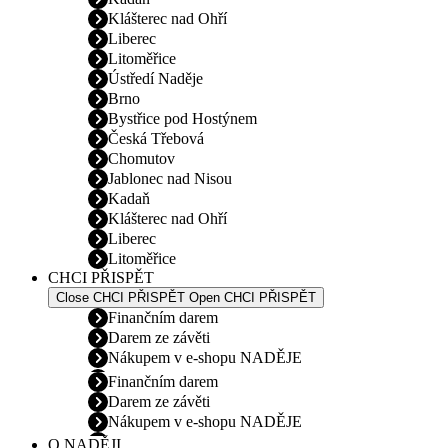
Klášterec nad Ohří
Liberec
Litoměřice
Ústředí Naděje
Brno
Bystřice pod Hostýnem
Česká Třebová
Chomutov
Jablonec nad Nisou
Kadaň
Klášterec nad Ohří
Liberec
Litoměřice
CHCI PŘISPĚT
Close CHCI PŘISPĚT
Open CHCI PŘISPĚT
Finančním darem
Darem ze závěti
Nákupem v e-shopu NADĚJE
Finančním darem
Darem ze závěti
Nákupem v e-shopu NADĚJE
O NADĚJI