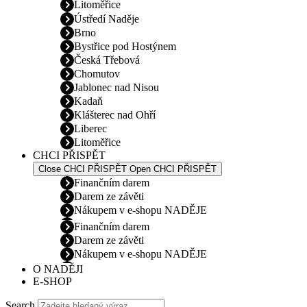
Litoměřice
Ústředí Naděje
Brno
Bystřice pod Hostýnem
Česká Třebová
Chomutov
Jablonec nad Nisou
Kadaň
Klášterec nad Ohří
Liberec
Litoměřice
CHCI PŘISPĚT
Close CHCI PŘISPĚT
Open CHCI PŘISPĚT
Finančním darem
Darem ze závěti
Nákupem v e-shopu NADĚJE
Finančním darem
Darem ze závěti
Nákupem v e-shopu NADĚJE
O NADĚJI
E-SHOP
Search