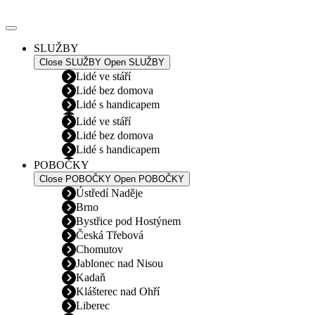
Přejít
k
obsahu
SLUŽBY
Close SLUŽBY
Open SLUŽBY
Lidé ve stáří
Lidé bez domova
Lidé s handicapem
Lidé ve stáří
Lidé bez domova
Lidé s handicapem
POBOČKY
Close POBOČKY
Open POBOČKY
Ústředí Naděje
Brno
Bystřice pod Hostýnem
Česká Třebová
Chomutov
Jablonec nad Nisou
Kadaň
Klášterec nad Ohří
Liberec