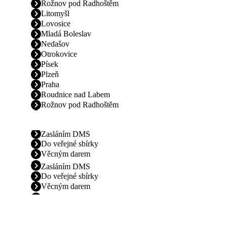
Rožnov pod Radhoštěm
Litomyšl
Lovosice
Mladá Boleslav
Nedašov
Otrokovice
Písek
Plzeň
Praha
Roudnice nad Labem
Rožnov pod Radhoštěm
Zasláním DMS
Do veřejné sbírky
Věcným darem
Zasláním DMS
Do veřejné sbírky
Věcným darem