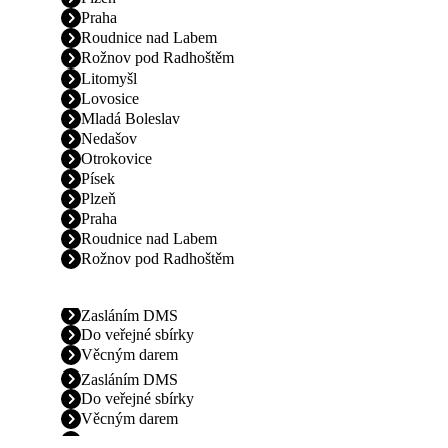
Praha
Roudnice nad Labem
Rožnov pod Radhoštěm
Litomyšl
Lovosice
Mladá Boleslav
Nedašov
Otrokovice
Písek
Plzeň
Praha
Roudnice nad Labem
Rožnov pod Radhoštěm
Zasláním DMS
Do veřejné sbírky
Věcným darem
Zasláním DMS
Do veřejné sbírky
Věcným darem