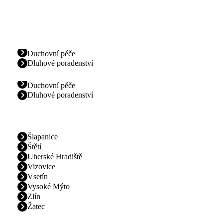
Duchovní péče
Dluhové poradenství
Duchovní péče
Dluhové poradenství
Šlapanice
Štětí
Uherské Hradiště
Vizovice
Vsetín
Vysoké Mýto
Zlín
Žatec