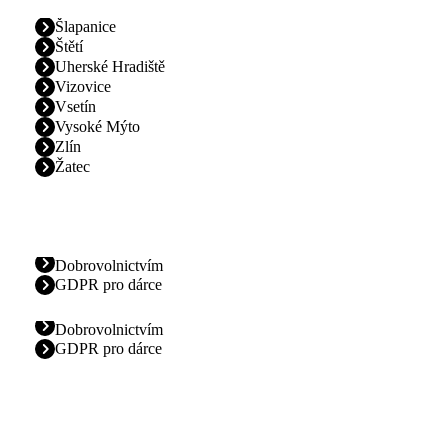
Šlapanice
Štětí
Uherské Hradiště
Vizovice
Vsetín
Vysoké Mýto
Zlín
Žatec
Dobrovolnictvím
GDPR pro dárce
Dobrovolnictvím
GDPR pro dárce