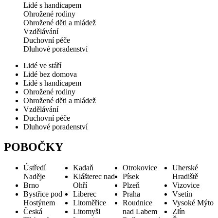
Lidé s handicapem
Ohrožené rodiny
Ohrožené děti a mládež
Vzdělávání
Duchovní péče
Dluhové poradenství
Lidé ve stáří
Lidé bez domova
Lidé s handicapem
Ohrožené rodiny
Ohrožené děti a mládež
Vzdělávání
Duchovní péče
Dluhové poradenství
POBOČKY
Ústředí
Kadaň
Otrokovice
Uherské
Naděje
Klášterec nad
Písek
Hradiště
Brno
Ohří
Plzeň
Vizovice
Bystřice pod
Liberec
Praha
Vsetín
Hostýnem
Litoměřice
Roudnice
Vysoké Mýto
Česká
Litomyšl
nad Labem
Zlín