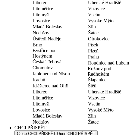
Liberec
Uherské Hradiště
Litoměřice
Vizovice
Litomyšl
Vsetín
Lovosice
Vysoké Mýto
Mladá Boleslav
Zlín
Nedašov
Žatec
Ústředí Naděje
Otrokovice
Brno
Písek
Bystřice pod
Plzeň
Hostýnem
Praha
Česká Třebová
Roudnice nad Labem
Chomutov
Rožnov pod
Jablonec nad Nisou
Radhoštěm
Kadaň
Šlapanice
Klášterec nad Ohří
Štětí
Liberec
Uherské Hradiště
Litoměřice
Vizovice
Litomyšl
Vsetín
Lovosice
Vysoké Mýto
Mladá Boleslav
Zlín
Nedašov
Žatec
CHCI PŘISPĚT
Close CHCI PŘISPĚT
Open CHCI PŘISPĚT