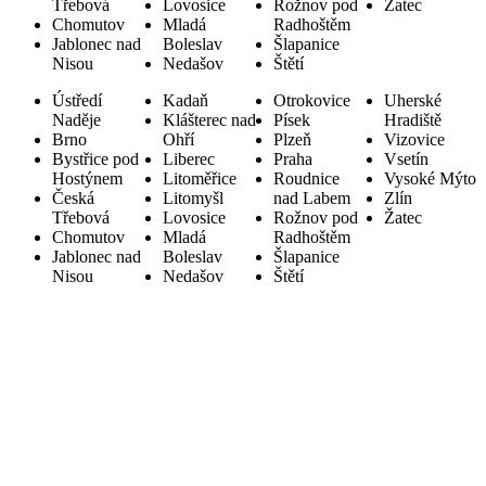
Třebová
Lovosice
Rožnov pod
Žatec
Chomutov
Mladá
Radhoštěm
Jablonec nad
Boleslav
Šlapanice
Nisou
Nedašov
Štětí
Ústředí
Kadaň
Otrokovice
Uherské
Naděje
Klášterec nad
Písek
Hradiště
Brno
Ohří
Plzeň
Vizovice
Bystřice pod
Liberec
Praha
Vsetín
Hostýnem
Litoměřice
Roudnice
Vysoké Mýto
Česká
Litomyšl
nad Labem
Zlín
Třebová
Lovosice
Rožnov pod
Žatec
Chomutov
Mladá
Radhoštěm
Jablonec nad
Boleslav
Šlapanice
Nisou
Nedašov
Štětí