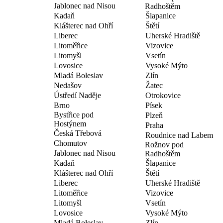
Jablonec nad Nisou
Radhoštěm
Kadaň
Šlapanice
Klášterec nad Ohří
Štětí
Liberec
Uherské Hradiště
Litoměřice
Vizovice
Litomyšl
Vsetín
Lovosice
Vysoké Mýto
Mladá Boleslav
Zlín
Nedašov
Žatec
Ústředí Naděje
Otrokovice
Brno
Písek
Bystřice pod
Plzeň
Hostýnem
Praha
Česká Třebová
Roudnice nad Labem
Chomutov
Rožnov pod
Jablonec nad Nisou
Radhoštěm
Kadaň
Šlapanice
Klášterec nad Ohří
Štětí
Liberec
Uherské Hradiště
Litoměřice
Vizovice
Litomyšl
Vsetín
Lovosice
Vysoké Mýto
Mladá Boleslav
Zlín