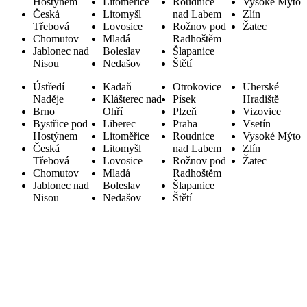
Hostýnem
Litoměřice
Roudnice
Vysoké Mýto
Česká
Litomyšl
nad Labem
Zlín
Třebová
Lovosice
Rožnov pod
Žatec
Chomutov
Mladá
Radhoštěm
Jablonec nad
Boleslav
Šlapanice
Nisou
Nedašov
Štětí
Ústředí
Kadaň
Otrokovice
Uherské
Naděje
Klášterec nad
Písek
Hradiště
Brno
Ohří
Plzeň
Vizovice
Bystřice pod
Liberec
Praha
Vsetín
Hostýnem
Litoměřice
Roudnice
Vysoké Mýto
Česká
Litomyšl
nad Labem
Zlín
Třebová
Lovosice
Rožnov pod
Žatec
Chomutov
Mladá
Radhoštěm
Jablonec nad
Boleslav
Šlapanice
Nisou
Nedašov
Štětí