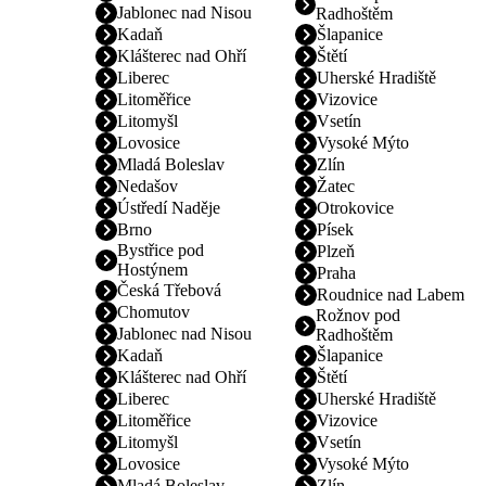
Jablonec nad Nisou
Radhoštěm
Kadaň
Šlapanice
Klášterec nad Ohří
Štětí
Liberec
Uherské Hradiště
Litoměřice
Vizovice
Litomyšl
Vsetín
Lovosice
Vysoké Mýto
Mladá Boleslav
Zlín
Nedašov
Žatec
Ústředí Naděje
Otrokovice
Brno
Písek
Bystřice pod
Plzeň
Hostýnem
Praha
Česká Třebová
Roudnice nad Labem
Chomutov
Rožnov pod
Jablonec nad Nisou
Radhoštěm
Kadaň
Šlapanice
Klášterec nad Ohří
Štětí
Liberec
Uherské Hradiště
Litoměřice
Vizovice
Litomyšl
Vsetín
Lovosice
Vysoké Mýto
Mladá Boleslav
Zlín