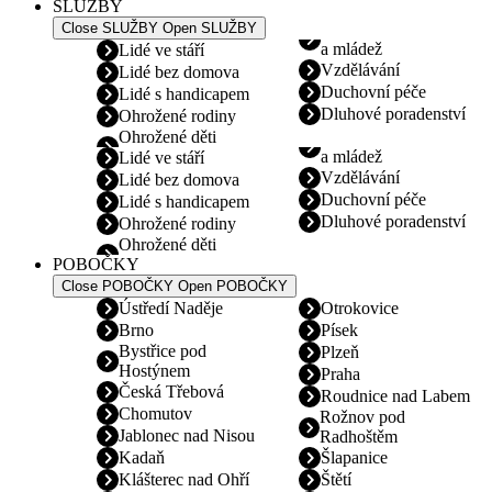
SLUŽBY
Close SLUŽBY
Open SLUŽBY
a mládež
Lidé ve stáří
Vzdělávání
Lidé bez domova
Duchovní péče
Lidé s handicapem
Dluhové poradenství
Ohrožené rodiny
Ohrožené děti
a mládež
Lidé ve stáří
Vzdělávání
Lidé bez domova
Duchovní péče
Lidé s handicapem
Dluhové poradenství
Ohrožené rodiny
Ohrožené děti
POBOČKY
Close POBOČKY
Open POBOČKY
Ústředí Naděje
Otrokovice
Brno
Písek
Bystřice pod
Plzeň
Hostýnem
Praha
Česká Třebová
Roudnice nad Labem
Chomutov
Rožnov pod
Jablonec nad Nisou
Radhoštěm
Kadaň
Šlapanice
Klášterec nad Ohří
Štětí