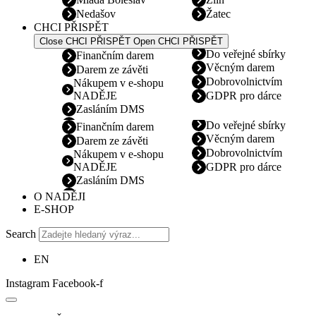
Nedašov
Žatec
CHCI PŘISPĚT
Close CHCI PŘISPĚT
Open CHCI PŘISPĚT
Do veřejné sbírky
Finančním darem
Věcným darem
Darem ze závěti
Dobrovolnictvím
Nákupem v e-shopu
NADĚJE
GDPR pro dárce
Zasláním DMS
Do veřejné sbírky
Finančním darem
Věcným darem
Darem ze závěti
Dobrovolnictvím
Nákupem v e-shopu
NADĚJE
GDPR pro dárce
Zasláním DMS
O NADĚJI
E-SHOP
Search
EN
Instagram
Facebook-f