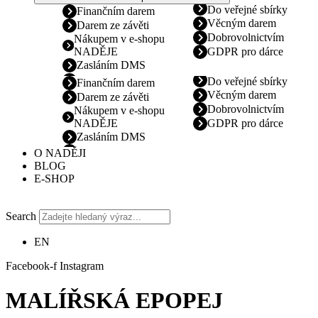
Do veřejné sbírky
Finančním darem
Věcným darem
Darem ze závěti
Dobrovolnictvím
Nákupem v e-shopu
NADĚJE
GDPR pro dárce
Zasláním DMS
Do veřejné sbírky
Finančním darem
Věcným darem
Darem ze závěti
Dobrovolnictvím
Nákupem v e-shopu
NADĚJE
GDPR pro dárce
Zasláním DMS
O NADĚJI
BLOG
E-SHOP
Search
EN
Facebook-f
Instagram
MALÍŘSKÁ EPOPEJ