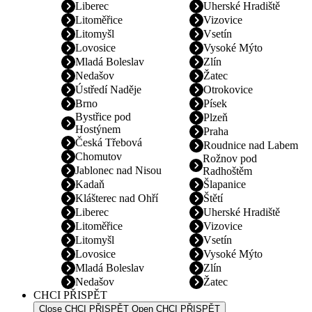
Liberec
Uherské Hradiště
Litoměřice
Vizovice
Litomyšl
Vsetín
Lovosice
Vysoké Mýto
Mladá Boleslav
Zlín
Nedašov
Žatec
Ústředí Naděje
Otrokovice
Brno
Písek
Bystřice pod
Plzeň
Hostýnem
Praha
Česká Třebová
Roudnice nad Labem
Chomutov
Rožnov pod
Jablonec nad Nisou
Radhoštěm
Kadaň
Šlapanice
Klášterec nad Ohří
Štětí
Liberec
Uherské Hradiště
Litoměřice
Vizovice
Litomyšl
Vsetín
Lovosice
Vysoké Mýto
Mladá Boleslav
Zlín
Nedašov
Žatec
CHCI PŘISPĚT
Close CHCI PŘISPĚT
Open CHCI PŘISPĚT