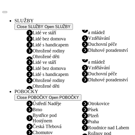
Přejít
k
obsahu
SLUŽBY
Close SLUŽBY
Open SLUŽBY
a mládež
Lidé ve stáří
Vzdělávání
Lidé bez domova
Duchovní péče
Lidé s handicapem
Dluhové poradenství
Ohrožené rodiny
Ohrožené děti
a mládež
Lidé ve stáří
Vzdělávání
Lidé bez domova
Duchovní péče
Lidé s handicapem
Dluhové poradenství
Ohrožené rodiny
Ohrožené děti
POBOČKY
Close POBOČKY
Open POBOČKY
Ústředí Naděje
Otrokovice
Brno
Písek
Bystřice pod
Plzeň
Hostýnem
Praha
Česká Třebová
Roudnice nad Labem
Chomutov
Rožnov pod