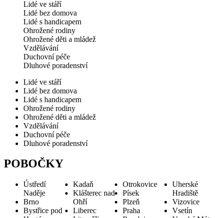
Lidé ve stáří
Lidé bez domova
Lidé s handicapem
Ohrožené rodiny
Ohrožené děti a mládež
Vzdělávání
Duchovní péče
Dluhové poradenství
Lidé ve stáří
Lidé bez domova
Lidé s handicapem
Ohrožené rodiny
Ohrožené děti a mládež
Vzdělávání
Duchovní péče
Dluhové poradenství
POBOČKY
Ústředí
Kadaň
Otrokovice
Uherské
Naděje
Klášterec nad
Písek
Hradiště
Brno
Ohří
Plzeň
Vizovice
Bystřice pod
Liberec
Praha
Vsetín