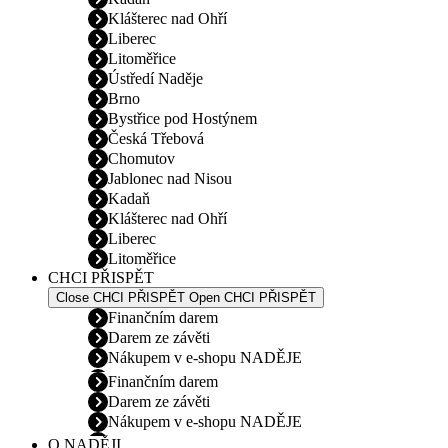
Klášterec nad Ohří
Liberec
Litoměřice
Ústředí Naděje
Brno
Bystřice pod Hostýnem
Česká Třebová
Chomutov
Jablonec nad Nisou
Kadaň
Klášterec nad Ohří
Liberec
Litoměřice
CHCI PŘISPĚT
Close CHCI PŘISPĚT
Open CHCI PŘISPĚT
Finančním darem
Darem ze závěti
Nákupem v e-shopu NADĚJE
Finančním darem
Darem ze závěti
Nákupem v e-shopu NADĚJE
O NADĚJI