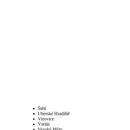
Štětí
Uherské Hradiště
Vizovice
Vsetín
Vysoké Mýto