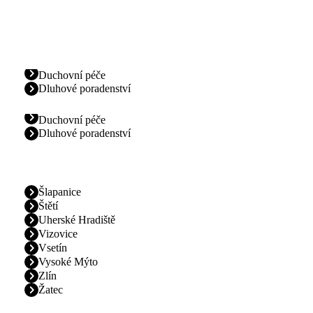
Duchovní péče
Dluhové poradenství
Duchovní péče
Dluhové poradenství
Šlapanice
Štětí
Uherské Hradiště
Vizovice
Vsetín
Vysoké Mýto
Zlín
Žatec