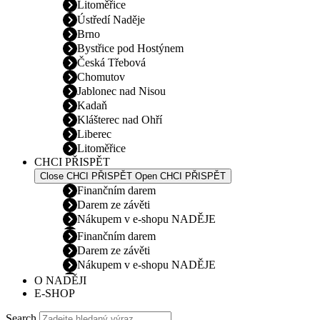
Litoměřice
Ústředí Naděje
Brno
Bystřice pod Hostýnem
Česká Třebová
Chomutov
Jablonec nad Nisou
Kadaň
Klášterec nad Ohří
Liberec
Litoměřice
CHCI PŘISPĚT
Close CHCI PŘISPĚT
Open CHCI PŘISPĚT
Finančním darem
Darem ze závěti
Nákupem v e-shopu NADĚJE
Finančním darem
Darem ze závěti
Nákupem v e-shopu NADĚJE
O NADĚJI
E-SHOP
Search