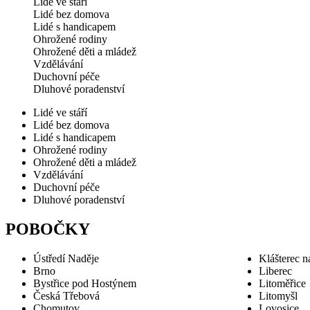
Lidé ve stáří
Lidé bez domova
Lidé s handicapem
Ohrožené rodiny
Ohrožené děti a mládež
Vzdělávání
Duchovní péče
Dluhové poradenství
Lidé ve stáří
Lidé bez domova
Lidé s handicapem
Ohrožené rodiny
Ohrožené děti a mládež
Vzdělávání
Duchovní péče
Dluhové poradenství
POBOČKY
Ústředí Naděje
Klášterec n
Brno
Liberec
Bystřice pod Hostýnem
Litoměřice
Česká Třebová
Litomyšl
Chomutov
Lovosice