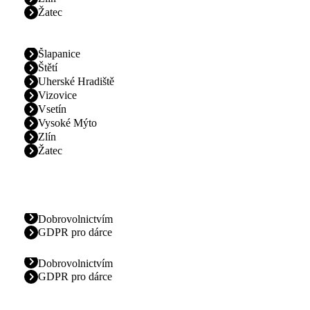
Žatec
Šlapanice
Štětí
Uherské Hradiště
Vizovice
Vsetín
Vysoké Mýto
Zlín
Žatec
Dobrovolnictvím
GDPR pro dárce
Dobrovolnictvím
GDPR pro dárce