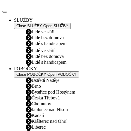
Přejít
k
obsahu
SLUŽBY
Close SLUŽBY
Open SLUŽBY
Lidé ve stáří
Lidé bez domova
Lidé s handicapem
Lidé ve stáří
Lidé bez domova
Lidé s handicapem
POBOČKY
Close POBOČKY
Open POBOČKY
Ústředí Naděje
Brno
Bystřice pod Hostýnem
Česká Třebová
Chomutov
Jablonec nad Nisou
Kadaň
Klášterec nad Ohří
Liberec