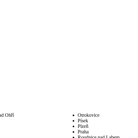
ad Ohří
Otrokovice
Písek
Plzeň
Praha
Roudnice nad Labem