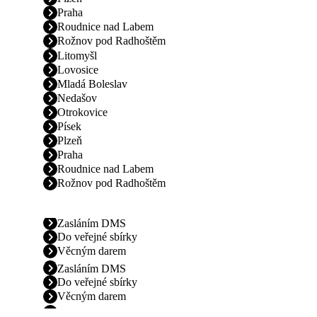
Praha
Roudnice nad Labem
Rožnov pod Radhoštěm
Litomyšl
Lovosice
Mladá Boleslav
Nedašov
Otrokovice
Písek
Plzeň
Praha
Roudnice nad Labem
Rožnov pod Radhoštěm
Zasláním DMS
Do veřejné sbírky
Věcným darem
Zasláním DMS
Do veřejné sbírky
Věcným darem