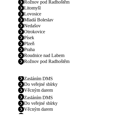
Rožnov pod Radhoštěm
Litomyšl
Lovosice
Mladá Boleslav
Nedašov
Otrokovice
Písek
Plzeň
Praha
Roudnice nad Labem
Rožnov pod Radhoštěm
Zasláním DMS
Do veřejné sbírky
Věcným darem
Zasláním DMS
Do veřejné sbírky
Věcným darem