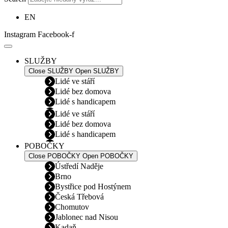
EN
Instagram
Facebook-f
SLUŽBY
Close SLUŽBY
Open SLUŽBY
Lidé ve stáří
Lidé bez domova
Lidé s handicapem
Lidé ve stáří
Lidé bez domova
Lidé s handicapem
POBOČKY
Close POBOČKY
Open POBOČKY
Ústředí Naděje
Brno
Bystřice pod Hostýnem
Česká Třebová
Chomutov
Jablonec nad Nisou
Kadaň