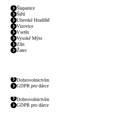
Šlapanice
Štětí
Uherské Hradiště
Vizovice
Vsetín
Vysoké Mýto
Zlín
Žatec
Dobrovolnictvím
GDPR pro dárce
Dobrovolnictvím
GDPR pro dárce