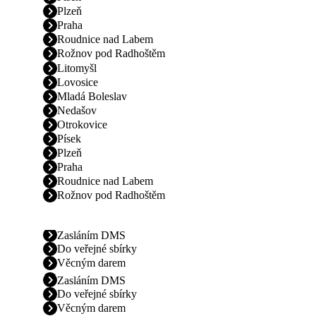
Plzeň
Praha
Roudnice nad Labem
Rožnov pod Radhoštěm
Litomyšl
Lovosice
Mladá Boleslav
Nedašov
Otrokovice
Písek
Plzeň
Praha
Roudnice nad Labem
Rožnov pod Radhoštěm
Zasláním DMS
Do veřejné sbírky
Věcným darem
Zasláním DMS
Do veřejné sbírky
Věcným darem