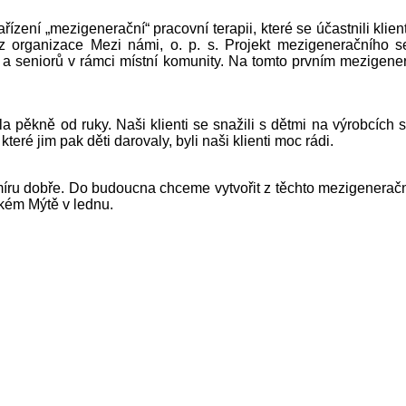
zení „mezigenerační“ pracovní terapii, které se účastnili klie
z organizace Mezi námi, o. p. s. Projekt mezigeneračního se
 a seniorů v rámci místní komunity. Na tomto prvním mezigenera
 šla pěkně od ruky. Naši klienti se snažili s dětmi na výrobcích
které jim pak děti darovaly, byli naši klienti moc rádi.
íru dobře. Do budoucna chceme vytvořit z těchto mezigenerační
sokém Mýtě v lednu.