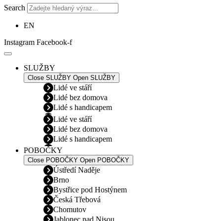
Search
EN
Instagram
Facebook-f
SLUŽBY
Close SLUŽBY
Open SLUŽBY
Lidé ve stáří
Lidé bez domova
Lidé s handicapem
Lidé ve stáří
Lidé bez domova
Lidé s handicapem
POBOČKY
Close POBOČKY
Open POBOČKY
Ústředí Naděje
Brno
Bystřice pod Hostýnem
Česká Třebová
Chomutov
Jablonec nad Nisou