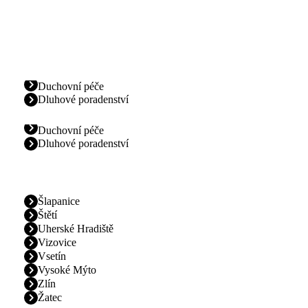
Duchovní péče
Dluhové poradenství
Duchovní péče
Dluhové poradenství
Šlapanice
Štětí
Uherské Hradiště
Vizovice
Vsetín
Vysoké Mýto
Zlín
Žatec