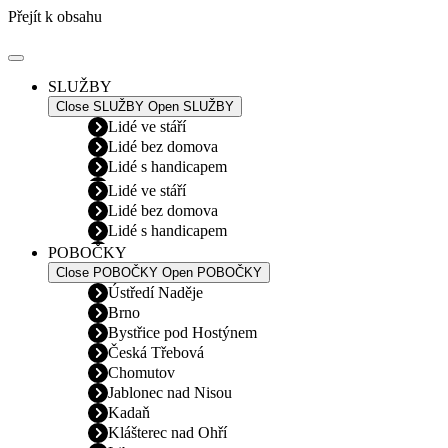
Přejít k obsahu
SLUŽBY
Close SLUŽBY
Open SLUŽBY
Lidé ve stáří
Lidé bez domova
Lidé s handicapem
Lidé ve stáří
Lidé bez domova
Lidé s handicapem
POBOČKY
Close POBOČKY
Open POBOČKY
Ústředí Naděje
Brno
Bystřice pod Hostýnem
Česká Třebová
Chomutov
Jablonec nad Nisou
Kadaň
Klášterec nad Ohří