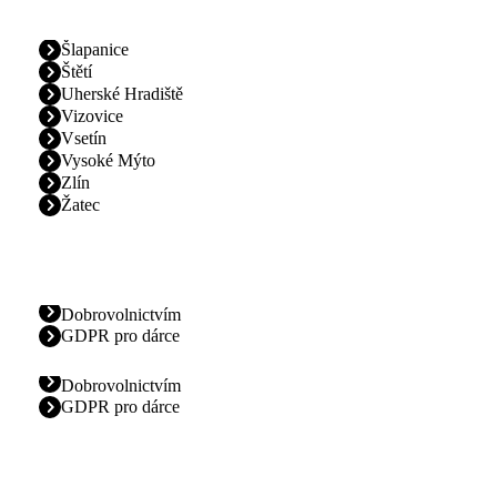
Šlapanice
Štětí
Uherské Hradiště
Vizovice
Vsetín
Vysoké Mýto
Zlín
Žatec
Dobrovolnictvím
GDPR pro dárce
Dobrovolnictvím
GDPR pro dárce