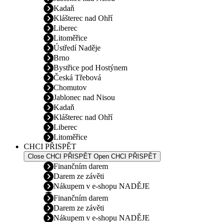
Kadaň
Klášterec nad Ohří
Liberec
Litoměřice
Ústředí Naděje
Brno
Bystřice pod Hostýnem
Česká Třebová
Chomutov
Jablonec nad Nisou
Kadaň
Klášterec nad Ohří
Liberec
Litoměřice
CHCI PŘISPĚT
Close CHCI PŘISPĚT
Open CHCI PŘISPĚT
Finančním darem
Darem ze závěti
Nákupem v e-shopu NADĚJE
Finančním darem
Darem ze závěti
Nákupem v e-shopu NADĚJE