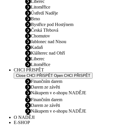
Liberec
Litoměřice
Ústředí Naděje
Brno
Bystřice pod Hostýnem
Česká Třebová
Chomutov
Jablonec nad Nisou
Kadaň
Klášterec nad Ohří
Liberec
Litoměřice
CHCI PŘISPĚT
Close CHCI PŘISPĚT
Open CHCI PŘISPĚT
Finančním darem
Darem ze závěti
Nákupem v e-shopu NADĚJE
Finančním darem
Darem ze závěti
Nákupem v e-shopu NADĚJE
O NADĚJI
E-SHOP