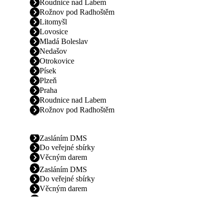
Roudnice nad Labem
Rožnov pod Radhoštěm
Litomyšl
Lovosice
Mladá Boleslav
Nedašov
Otrokovice
Písek
Plzeň
Praha
Roudnice nad Labem
Rožnov pod Radhoštěm
Zasláním DMS
Do veřejné sbírky
Věcným darem
Zasláním DMS
Do veřejné sbírky
Věcným darem