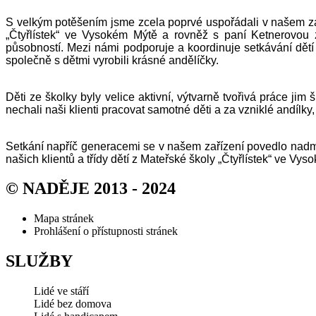
S velkým potěšením jsme zcela poprvé uspořádali v našem zaří
„Čtyřlístek“ ve Vysokém Mýtě a rovněž s paní Ketnerovou 
působností. Mezi námi podporuje a koordinuje setkávání dětí
společně s dětmi vyrobili krásné andělíčky.
Děti ze školky byly velice aktivní, výtvarně tvořivá práce jim
nechali naši klienti pracovat samotné děti a za vzniklé andílky, 
Setkání napříč generacemi se v našem zařízení povedlo nadm
našich klientů a třídy dětí z Mateřské školy „Čtyřlístek“ ve Vy
© NADĚJE 2013 - 2024
Mapa stránek
Prohlášení o přístupnosti stránek
SLUŽBY
Lidé ve stáří
Lidé bez domova