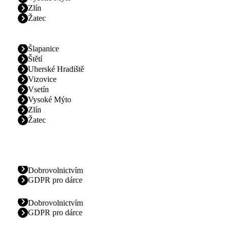
Zlín
Žatec
Šlapanice
Štětí
Uherské Hradiště
Vizovice
Vsetín
Vysoké Mýto
Zlín
Žatec
Dobrovolnictvím
GDPR pro dárce
Dobrovolnictvím
GDPR pro dárce