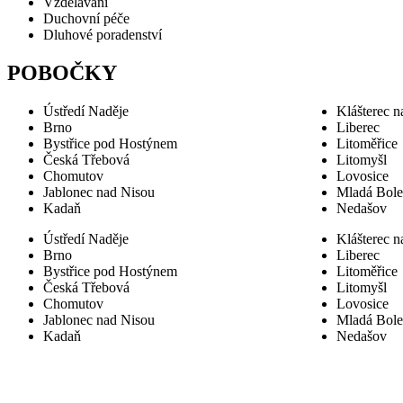
Vzdělávání
Duchovní péče
Dluhové poradenství
POBOČKY
Ústředí Naděje
Klášterec n
Brno
Liberec
Bystřice pod Hostýnem
Litoměřice
Česká Třebová
Litomyšl
Chomutov
Lovosice
Jablonec nad Nisou
Mladá Bole
Kadaň
Nedašov
Ústředí Naděje
Klášterec n
Brno
Liberec
Bystřice pod Hostýnem
Litoměřice
Česká Třebová
Litomyšl
Chomutov
Lovosice
Jablonec nad Nisou
Mladá Bole
Kadaň
Nedašov