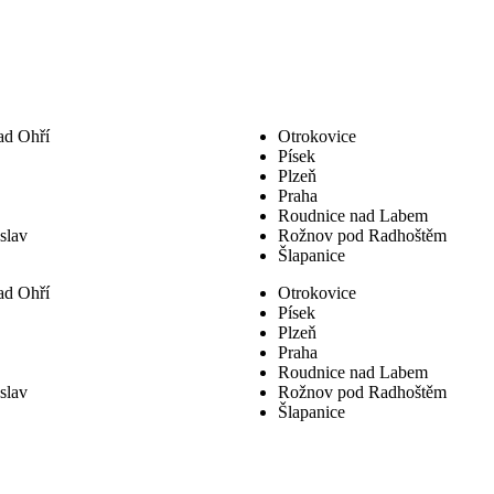
ad Ohří
Otrokovice
Písek
Plzeň
Praha
Roudnice nad Labem
slav
Rožnov pod Radhoštěm
Šlapanice
ad Ohří
Otrokovice
Písek
Plzeň
Praha
Roudnice nad Labem
slav
Rožnov pod Radhoštěm
Šlapanice