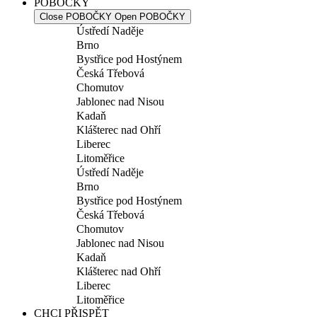
POBOČKY
Close POBOČKY
Open POBOČKY
Ústředí Naděje
Brno
Bystřice pod Hostýnem
Česká Třebová
Chomutov
Jablonec nad Nisou
Kadaň
Klášterec nad Ohří
Liberec
Litoměřice
Ústředí Naděje
Brno
Bystřice pod Hostýnem
Česká Třebová
Chomutov
Jablonec nad Nisou
Kadaň
Klášterec nad Ohří
Liberec
Litoměřice
CHCI PŘISPĚT