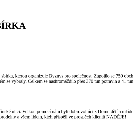
BÍRKA
sbírka, kterou organizuje Byznys pro společnost. Zapojilo se 750 obcho
ém se vybraly. Celkem se nashromáždilo přes 370 tun potravin a 41 tun
nské ulici. Velkou pomocí nám byli dobrovolníci z Domu dětí a mláde
odejny a všem lidem, kteří příspěli ve prospěch klientů NADĚJE!