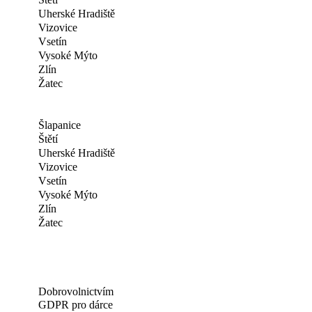
Uherské Hradiště
Vizovice
Vsetín
Vysoké Mýto
Zlín
Žatec
Šlapanice
Štětí
Uherské Hradiště
Vizovice
Vsetín
Vysoké Mýto
Zlín
Žatec
Dobrovolnictvím
GDPR pro dárce