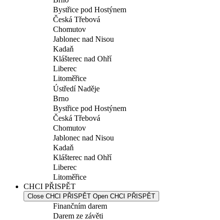
Bystřice pod Hostýnem
Česká Třebová
Chomutov
Jablonec nad Nisou
Kadaň
Klášterec nad Ohří
Liberec
Litoměřice
Ústředí Naděje
Brno
Bystřice pod Hostýnem
Česká Třebová
Chomutov
Jablonec nad Nisou
Kadaň
Klášterec nad Ohří
Liberec
Litoměřice
CHCI PŘISPĚT
Close CHCI PŘISPĚT
Open CHCI PŘISPĚT
Finančním darem
Darem ze závěti