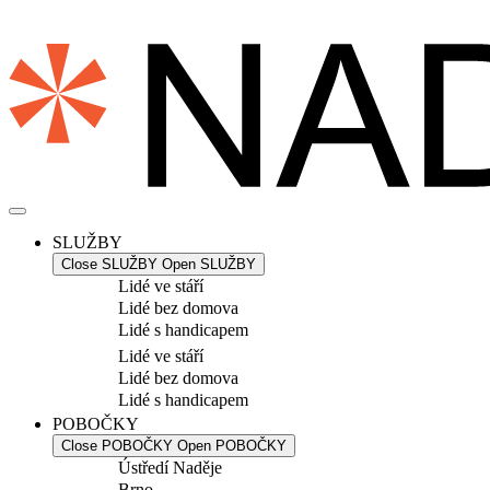
Přejít
k
obsahu
SLUŽBY
Close SLUŽBY
Open SLUŽBY
Lidé ve stáří
Lidé bez domova
Lidé s handicapem
Lidé ve stáří
Lidé bez domova
Lidé s handicapem
POBOČKY
Close POBOČKY
Open POBOČKY
Ústředí Naděje
Brno