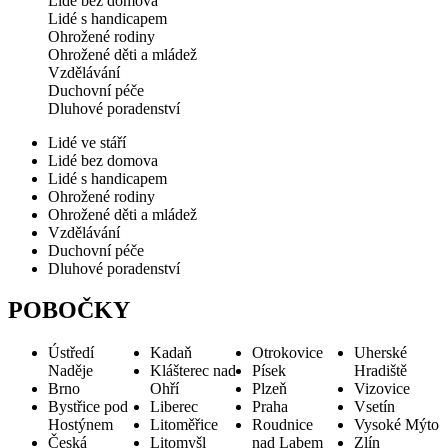
Lidé bez domova
Lidé s handicapem
Ohrožené rodiny
Ohrožené děti a mládež
Vzdělávání
Duchovní péče
Dluhové poradenství
Lidé ve stáří
Lidé bez domova
Lidé s handicapem
Ohrožené rodiny
Ohrožené děti a mládež
Vzdělávání
Duchovní péče
Dluhové poradenství
POBOČKY
Ústředí
Kadaň
Otrokovice
Uherské
Naděje
Klášterec nad
Písek
Hradiště
Brno
Ohří
Plzeň
Vizovice
Bystřice pod
Liberec
Praha
Vsetín
Hostýnem
Litoměřice
Roudnice
Vysoké Mýto
Česká
Litomyšl
nad Labem
Zlín