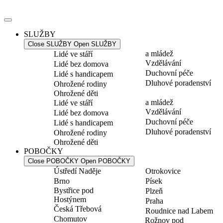
Přejít
k
obsahu
SLUŽBY
Close SLUŽBY
Open SLUŽBY
a mládež
Lidé ve stáří
Vzdělávání
Lidé bez domova
Duchovní péče
Lidé s handicapem
Dluhové poradenství
Ohrožené rodiny
Ohrožené děti
a mládež
Lidé ve stáří
Vzdělávání
Lidé bez domova
Duchovní péče
Lidé s handicapem
Dluhové poradenství
Ohrožené rodiny
Ohrožené děti
POBOČKY
Close POBOČKY
Open POBOČKY
Ústředí Naděje
Otrokovice
Brno
Písek
Bystřice pod
Plzeň
Hostýnem
Praha
Česká Třebová
Roudnice nad Labem
Chomutov
Rožnov pod