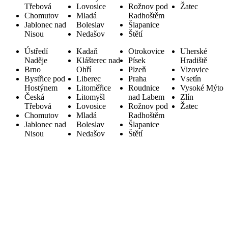
Třebová
Lovosice
Rožnov pod
Žatec
Chomutov
Mladá
Radhoštěm
Jablonec nad
Boleslav
Šlapanice
Nisou
Nedašov
Štětí
Ústředí
Kadaň
Otrokovice
Uherské
Naděje
Klášterec nad
Písek
Hradiště
Brno
Ohří
Plzeň
Vizovice
Bystřice pod
Liberec
Praha
Vsetín
Hostýnem
Litoměřice
Roudnice
Vysoké Mýto
Česká
Litomyšl
nad Labem
Zlín
Třebová
Lovosice
Rožnov pod
Žatec
Chomutov
Mladá
Radhoštěm
Jablonec nad
Boleslav
Šlapanice
Nisou
Nedašov
Štětí