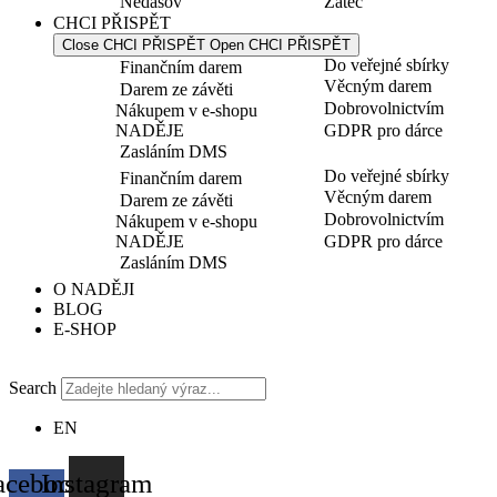
Nedašov
Žatec
CHCI PŘISPĚT
Close CHCI PŘISPĚT
Open CHCI PŘISPĚT
Do veřejné sbírky
Finančním darem
Věcným darem
Darem ze závěti
Dobrovolnictvím
Nákupem v e-shopu
NADĚJE
GDPR pro dárce
Zasláním DMS
Do veřejné sbírky
Finančním darem
Věcným darem
Darem ze závěti
Dobrovolnictvím
Nákupem v e-shopu
NADĚJE
GDPR pro dárce
Zasláním DMS
O NADĚJI
BLOG
E-SHOP
Search
EN
acebook-
Instagram