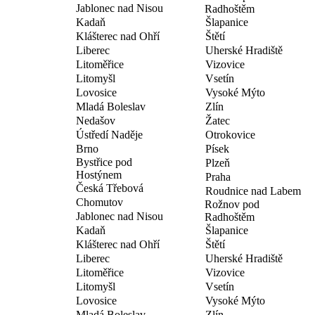
Jablonec nad Nisou
Radhoštěm
Kadaň
Šlapanice
Klášterec nad Ohří
Štětí
Liberec
Uherské Hradiště
Litoměřice
Vizovice
Litomyšl
Vsetín
Lovosice
Vysoké Mýto
Mladá Boleslav
Zlín
Nedašov
Žatec
Ústředí Naděje
Otrokovice
Brno
Písek
Bystřice pod
Plzeň
Hostýnem
Praha
Česká Třebová
Roudnice nad Labem
Chomutov
Rožnov pod
Jablonec nad Nisou
Radhoštěm
Kadaň
Šlapanice
Klášterec nad Ohří
Štětí
Liberec
Uherské Hradiště
Litoměřice
Vizovice
Litomyšl
Vsetín
Lovosice
Vysoké Mýto
Mladá Boleslav
Zlín