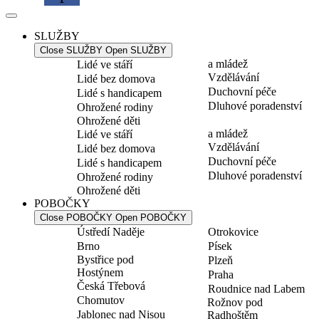
SLUŽBY
Close SLUŽBY
Open SLUŽBY
a mládež
Lidé ve stáří
Vzdělávání
Lidé bez domova
Duchovní péče
Lidé s handicapem
Dluhové poradenství
Ohrožené rodiny
Ohrožené děti
a mládež
Lidé ve stáří
Vzdělávání
Lidé bez domova
Duchovní péče
Lidé s handicapem
Dluhové poradenství
Ohrožené rodiny
Ohrožené děti
POBOČKY
Close POBOČKY
Open POBOČKY
Ústředí Naděje
Otrokovice
Brno
Písek
Bystřice pod
Plzeň
Hostýnem
Praha
Česká Třebová
Roudnice nad Labem
Chomutov
Rožnov pod
Jablonec nad Nisou
Radhoštěm