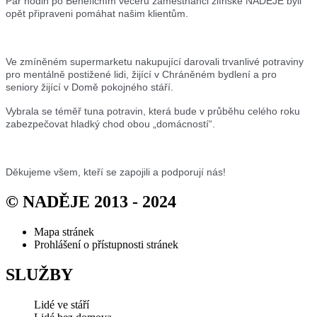
Pár hodin po Benefičním večeru zaměstnanci zlínské NADĚJE byli
opět připraveni pomáhat našim klientům.
Ve zmíněném supermarketu nakupující darovali trvanlivé potraviny
pro mentálně postižené lidi, žijící v Chráněném bydlení a pro
seniory žijící v Domě pokojného stáří.
Vybrala se téměř tuna potravin, která bude v průběhu celého roku
zabezpečovat hladký chod obou „domácností“.
Děkujeme všem, kteří se zapojili a podporují nás!
© NADĚJE 2013 - 2024
Mapa stránek
Prohlášení o přístupnosti stránek
SLUŽBY
Lidé ve stáří