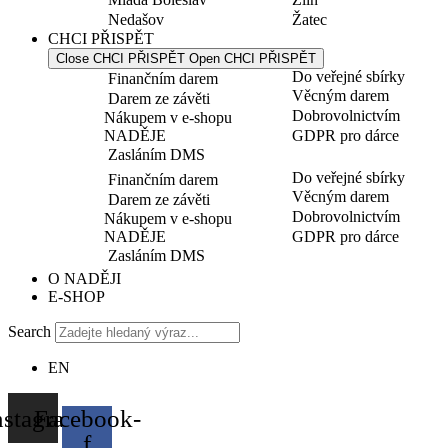
Nedašov
Žatec
CHCI PŘISPĚT
Close CHCI PŘISPĚT
Open CHCI PŘISPĚT
Do veřejné sbírky
Finančním darem
Věcným darem
Darem ze závěti
Dobrovolnictvím
Nákupem v e-shopu
NADĚJE
GDPR pro dárce
Zasláním DMS
Do veřejné sbírky
Finančním darem
Věcným darem
Darem ze závěti
Dobrovolnictvím
Nákupem v e-shopu
NADĚJE
GDPR pro dárce
Zasláním DMS
O NADĚJI
E-SHOP
Search
EN
nstagram
Facebook-
f