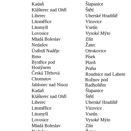
Kadaň
Šlapanice
Klášterec nad Ohří
Štětí
Liberec
Uherské Hradiště
Litoměřice
Vizovice
Litomyšl
Vsetín
Lovosice
Vysoké Mýto
Mladá Boleslav
Zlín
Nedašov
Žatec
Ústředí Naděje
Otrokovice
Brno
Písek
Bystřice pod
Plzeň
Hostýnem
Praha
Česká Třebová
Roudnice nad Labem
Chomutov
Rožnov pod
Jablonec nad Nisou
Radhoštěm
Kadaň
Šlapanice
Klášterec nad Ohří
Štětí
Liberec
Uherské Hradiště
Litoměřice
Vizovice
Litomyšl
Vsetín
Lovosice
Vysoké Mýto
Mladá Boleslav
Zlín