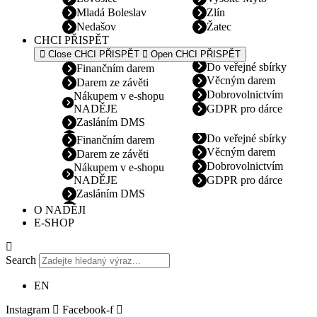
Mladá Boleslav
Zlín
Nedašov
Žatec
CHCI PŘISPĚT
Close CHCI PŘISPĚT
Open CHCI PŘISPĚT
Do veřejné sbírky
Finančním darem
Věcným darem
Darem ze závěti
Dobrovolnictvím
Nákupem v e-shopu
NADĚJE
GDPR pro dárce
Zasláním DMS
Do veřejné sbírky
Finančním darem
Věcným darem
Darem ze závěti
Dobrovolnictvím
Nákupem v e-shopu
NADĚJE
GDPR pro dárce
Zasláním DMS
O NADĚJI
E-SHOP
Search
EN
Instagram
Facebook-f