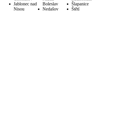
Jablonec nad
Boleslav
Šlapanice
Nisou
Nedašov
Štětí