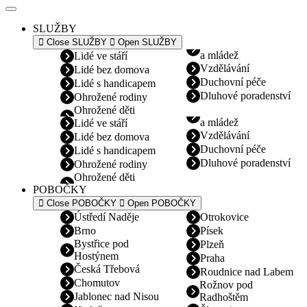
SLUŽBY
Close SLUŽBY
Open SLUŽBY
a mládež
Lidé ve stáří
Vzdělávání
Lidé bez domova
Duchovní péče
Lidé s handicapem
Dluhové poradenství
Ohrožené rodiny
Ohrožené děti
a mládež
Lidé ve stáří
Vzdělávání
Lidé bez domova
Duchovní péče
Lidé s handicapem
Dluhové poradenství
Ohrožené rodiny
Ohrožené děti
POBOČKY
Close POBOČKY
Open POBOČKY
Ústředí Naděje
Otrokovice
Brno
Písek
Bystřice pod
Plzeň
Hostýnem
Praha
Česká Třebová
Roudnice nad Labem
Chomutov
Rožnov pod
Jablonec nad Nisou
Radhoštěm