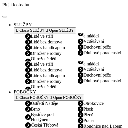
Přejít k obsahu
SLUŽBY
Close SLUŽBY
Open SLUŽBY
a mládež
Lidé ve stáří
Vzdělávání
Lidé bez domova
Duchovní péče
Lidé s handicapem
Dluhové poradenství
Ohrožené rodiny
Ohrožené děti
a mládež
Lidé ve stáří
Vzdělávání
Lidé bez domova
Duchovní péče
Lidé s handicapem
Dluhové poradenství
Ohrožené rodiny
Ohrožené děti
POBOČKY
Close POBOČKY
Open POBOČKY
Ústředí Naděje
Otrokovice
Brno
Písek
Bystřice pod
Plzeň
Hostýnem
Praha
Česká Třebová
Roudnice nad Labem