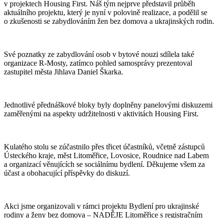
v projektech Housing First. Náš tým nejprve představil průběh
aktuálního projektu, který je nyní v polovině realizace, a podělil se
o zkušenosti se zabydlováním žen bez domova a ukrajinských rodin.
Své poznatky ze zabydlování osob v bytové nouzi sdílela také
organizace R-Mosty, zatímco pohled samosprávy prezentoval
zastupitel města Jihlava Daniel Škarka.
Jednotlivé přednáškové bloky byly doplněny panelovými diskuzemi
zaměřenými na aspekty udržitelnosti v aktivitách Housing First.
Kulatého stolu se zúčastnilo přes třicet účastníků, včetně zástupců
Ústeckého kraje, měst Litoměřice, Lovosice, Roudnice nad Labem
a organizací věnujících se sociálnímu bydlení. Děkujeme všem za
účast a obohacující příspěvky do diskuzí.
Akci jsme organizovali v rámci projektu Bydlení pro ukrajinské
rodiny a ženy bez domova – NADĚJE Litoměřice s registračním