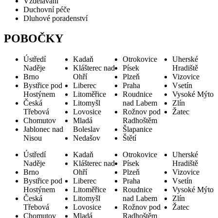
Vzdělávání
Duchovní péče
Dluhové poradenství
POBOČKY
Ústředí
Kadaň
Otrokovice
Uherské
Naděje
Klášterec nad
Písek
Hradiště
Brno
Ohří
Plzeň
Vizovice
Bystřice pod
Liberec
Praha
Vsetín
Hostýnem
Litoměřice
Roudnice
Vysoké Mýto
Česká
Litomyšl
nad Labem
Zlín
Třebová
Lovosice
Rožnov pod
Žatec
Chomutov
Mladá
Radhoštěm
Jablonec nad
Boleslav
Šlapanice
Nisou
Nedašov
Štětí
Ústředí
Kadaň
Otrokovice
Uherské
Naděje
Klášterec nad
Písek
Hradiště
Brno
Ohří
Plzeň
Vizovice
Bystřice pod
Liberec
Praha
Vsetín
Hostýnem
Litoměřice
Roudnice
Vysoké Mýto
Česká
Litomyšl
nad Labem
Zlín
Třebová
Lovosice
Rožnov pod
Žatec
Chomutov
Mladá
Radhoštěm