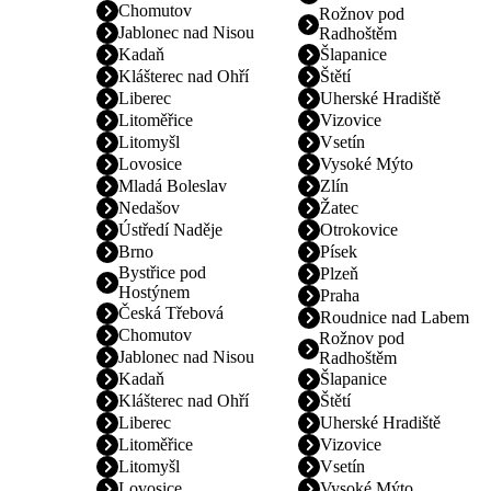
Chomutov
Rožnov pod
Jablonec nad Nisou
Radhoštěm
Kadaň
Šlapanice
Klášterec nad Ohří
Štětí
Liberec
Uherské Hradiště
Litoměřice
Vizovice
Litomyšl
Vsetín
Lovosice
Vysoké Mýto
Mladá Boleslav
Zlín
Nedašov
Žatec
Ústředí Naděje
Otrokovice
Brno
Písek
Bystřice pod
Plzeň
Hostýnem
Praha
Česká Třebová
Roudnice nad Labem
Chomutov
Rožnov pod
Jablonec nad Nisou
Radhoštěm
Kadaň
Šlapanice
Klášterec nad Ohří
Štětí
Liberec
Uherské Hradiště
Litoměřice
Vizovice
Litomyšl
Vsetín
Lovosice
Vysoké Mýto