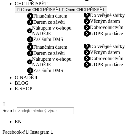
CHCI PŘISPĚT
Close CHCI PŘISPĚT
Open CHCI PŘISPĚT
Do veřejné sbírky
Finančním darem
Věcným darem
Darem ze závěti
Dobrovolnictvím
Nákupem v e-shopu
NADĚJE
GDPR pro dárce
Zasláním DMS
Do veřejné sbírky
Finančním darem
Věcným darem
Darem ze závěti
Dobrovolnictvím
Nákupem v e-shopu
NADĚJE
GDPR pro dárce
Zasláním DMS
O NADĚJI
BLOG
E-SHOP
Search
EN
Facebook-f
Instagram