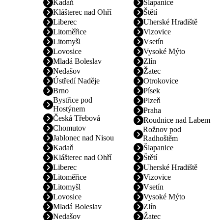
Kadaň
Šlapanice
Klášterec nad Ohří
Štětí
Liberec
Uherské Hradiště
Litoměřice
Vizovice
Litomyšl
Vsetín
Lovosice
Vysoké Mýto
Mladá Boleslav
Zlín
Nedašov
Žatec
Ústředí Naděje
Otrokovice
Brno
Písek
Bystřice pod
Plzeň
Hostýnem
Praha
Česká Třebová
Roudnice nad Labem
Chomutov
Rožnov pod
Jablonec nad Nisou
Radhoštěm
Kadaň
Šlapanice
Klášterec nad Ohří
Štětí
Liberec
Uherské Hradiště
Litoměřice
Vizovice
Litomyšl
Vsetín
Lovosice
Vysoké Mýto
Mladá Boleslav
Zlín
Nedašov
Žatec