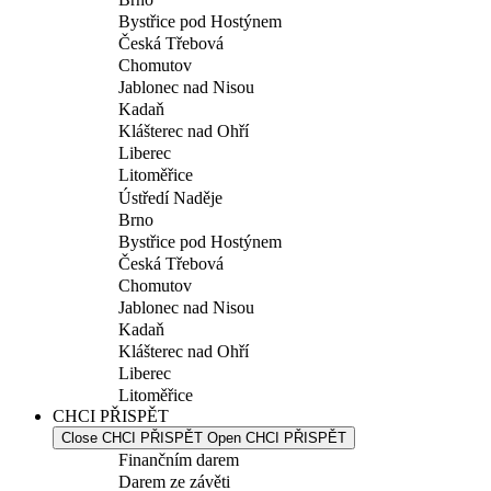
Bystřice pod Hostýnem
Česká Třebová
Chomutov
Jablonec nad Nisou
Kadaň
Klášterec nad Ohří
Liberec
Litoměřice
Ústředí Naděje
Brno
Bystřice pod Hostýnem
Česká Třebová
Chomutov
Jablonec nad Nisou
Kadaň
Klášterec nad Ohří
Liberec
Litoměřice
CHCI PŘISPĚT
Close CHCI PŘISPĚT
Open CHCI PŘISPĚT
Finančním darem
Darem ze závěti