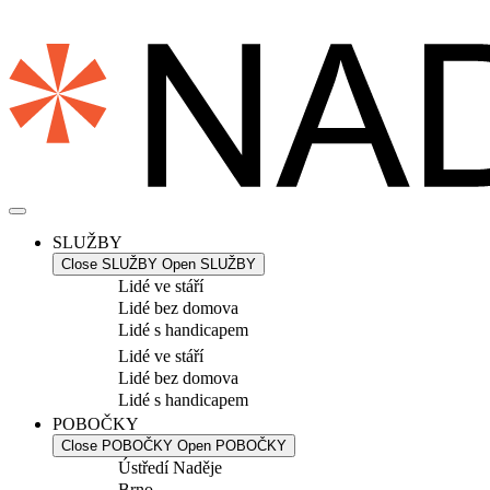
Přejít
k
obsahu
SLUŽBY
Close SLUŽBY
Open SLUŽBY
Lidé ve stáří
Lidé bez domova
Lidé s handicapem
Lidé ve stáří
Lidé bez domova
Lidé s handicapem
POBOČKY
Close POBOČKY
Open POBOČKY
Ústředí Naděje
Brno