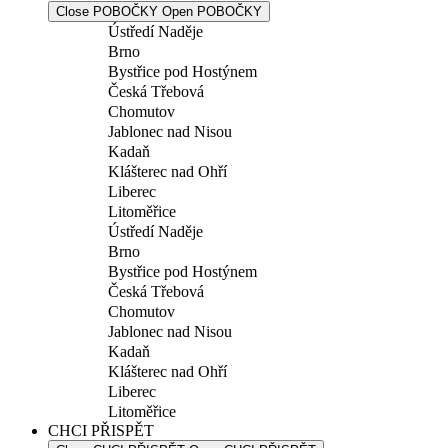
Close POBOČKY
Open POBOČKY
Ústředí Naděje
Brno
Bystřice pod Hostýnem
Česká Třebová
Chomutov
Jablonec nad Nisou
Kadaň
Klášterec nad Ohří
Liberec
Litoměřice
Ústředí Naděje
Brno
Bystřice pod Hostýnem
Česká Třebová
Chomutov
Jablonec nad Nisou
Kadaň
Klášterec nad Ohří
Liberec
Litoměřice
CHCI PŘISPĚT