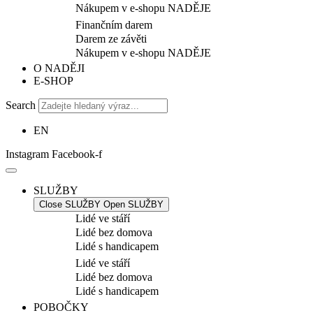
Nákupem v e-shopu NADĚJE
Finančním darem
Darem ze závěti
Nákupem v e-shopu NADĚJE
O NADĚJI
E-SHOP
Search
EN
Instagram
Facebook-f
SLUŽBY
Close SLUŽBY
Open SLUŽBY
Lidé ve stáří
Lidé bez domova
Lidé s handicapem
Lidé ve stáří
Lidé bez domova
Lidé s handicapem
POBOČKY