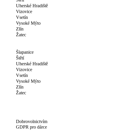
Uherské Hradiště
Vizovice
Vsetín
Vysoké Mýto
Zlín
Žatec
Šlapanice
Štětí
Uherské Hradiště
Vizovice
Vsetín
Vysoké Mýto
Zlín
Žatec
Dobrovolnictvím
GDPR pro dárce