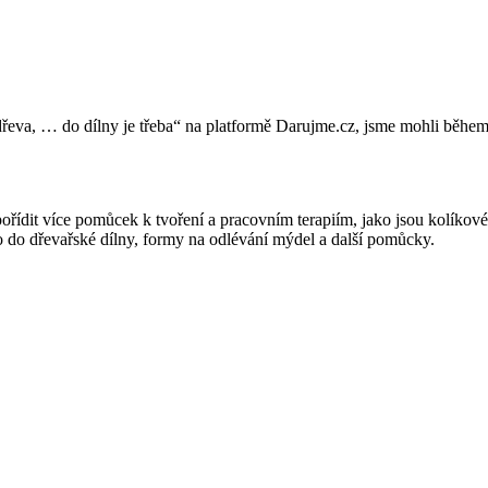
dřeva, … do dílny je třeba“ na platformě Darujme.cz, jsme mohli během 
pořídit více pomůcek k tvoření a pracovním terapiím, jako jsou kolíkové 
 do dřevařské dílny, formy na odlévání mýdel a další pomůcky.