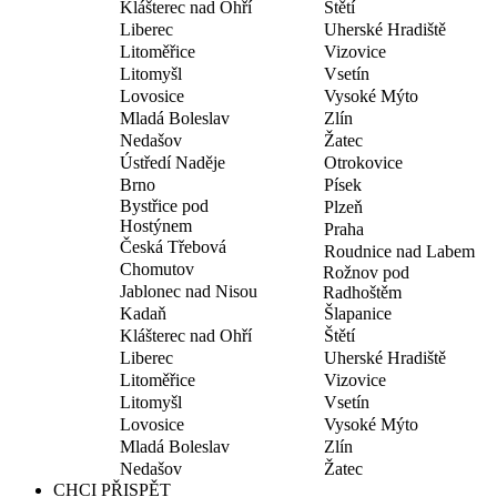
Klášterec nad Ohří
Štětí
Liberec
Uherské Hradiště
Litoměřice
Vizovice
Litomyšl
Vsetín
Lovosice
Vysoké Mýto
Mladá Boleslav
Zlín
Nedašov
Žatec
Ústředí Naděje
Otrokovice
Brno
Písek
Bystřice pod
Plzeň
Hostýnem
Praha
Česká Třebová
Roudnice nad Labem
Chomutov
Rožnov pod
Jablonec nad Nisou
Radhoštěm
Kadaň
Šlapanice
Klášterec nad Ohří
Štětí
Liberec
Uherské Hradiště
Litoměřice
Vizovice
Litomyšl
Vsetín
Lovosice
Vysoké Mýto
Mladá Boleslav
Zlín
Nedašov
Žatec
CHCI PŘISPĚT