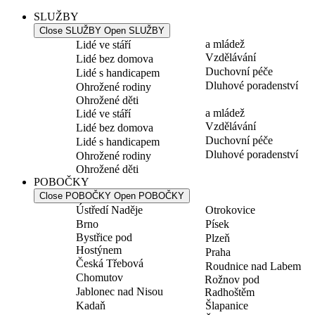
SLUŽBY
Close SLUŽBY
Open SLUŽBY
a mládež
Lidé ve stáří
Vzdělávání
Lidé bez domova
Duchovní péče
Lidé s handicapem
Dluhové poradenství
Ohrožené rodiny
Ohrožené děti
a mládež
Lidé ve stáří
Vzdělávání
Lidé bez domova
Duchovní péče
Lidé s handicapem
Dluhové poradenství
Ohrožené rodiny
Ohrožené děti
POBOČKY
Close POBOČKY
Open POBOČKY
Ústředí Naděje
Otrokovice
Brno
Písek
Bystřice pod
Plzeň
Hostýnem
Praha
Česká Třebová
Roudnice nad Labem
Chomutov
Rožnov pod
Jablonec nad Nisou
Radhoštěm
Kadaň
Šlapanice