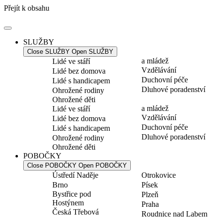
Přejít k obsahu
SLUŽBY
Close SLUŽBY
Open SLUŽBY
a mládež
Lidé ve stáří
Vzdělávání
Lidé bez domova
Duchovní péče
Lidé s handicapem
Dluhové poradenství
Ohrožené rodiny
Ohrožené děti
a mládež
Lidé ve stáří
Vzdělávání
Lidé bez domova
Duchovní péče
Lidé s handicapem
Dluhové poradenství
Ohrožené rodiny
Ohrožené děti
POBOČKY
Close POBOČKY
Open POBOČKY
Ústředí Naděje
Otrokovice
Brno
Písek
Bystřice pod
Plzeň
Hostýnem
Praha
Česká Třebová
Roudnice nad Labem