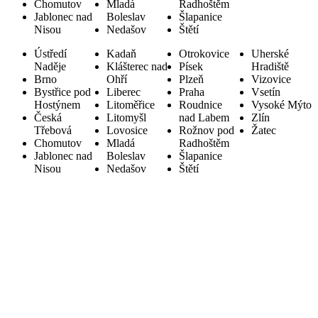
Chomutov
Mladá
Radhoštěm
Jablonec nad
Boleslav
Šlapanice
Nisou
Nedašov
Štětí
Ústředí
Kadaň
Otrokovice
Uherské
Naděje
Klášterec nad
Písek
Hradiště
Brno
Ohří
Plzeň
Vizovice
Bystřice pod
Liberec
Praha
Vsetín
Hostýnem
Litoměřice
Roudnice
Vysoké Mýto
Česká
Litomyšl
nad Labem
Zlín
Třebová
Lovosice
Rožnov pod
Žatec
Chomutov
Mladá
Radhoštěm
Jablonec nad
Boleslav
Šlapanice
Nisou
Nedašov
Štětí