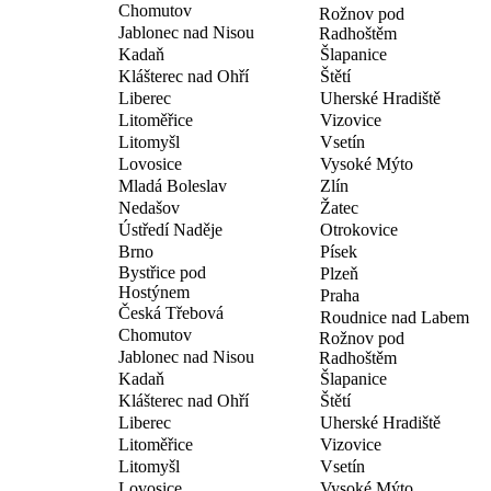
Chomutov
Rožnov pod
Jablonec nad Nisou
Radhoštěm
Kadaň
Šlapanice
Klášterec nad Ohří
Štětí
Liberec
Uherské Hradiště
Litoměřice
Vizovice
Litomyšl
Vsetín
Lovosice
Vysoké Mýto
Mladá Boleslav
Zlín
Nedašov
Žatec
Ústředí Naděje
Otrokovice
Brno
Písek
Bystřice pod
Plzeň
Hostýnem
Praha
Česká Třebová
Roudnice nad Labem
Chomutov
Rožnov pod
Jablonec nad Nisou
Radhoštěm
Kadaň
Šlapanice
Klášterec nad Ohří
Štětí
Liberec
Uherské Hradiště
Litoměřice
Vizovice
Litomyšl
Vsetín
Lovosice
Vysoké Mýto