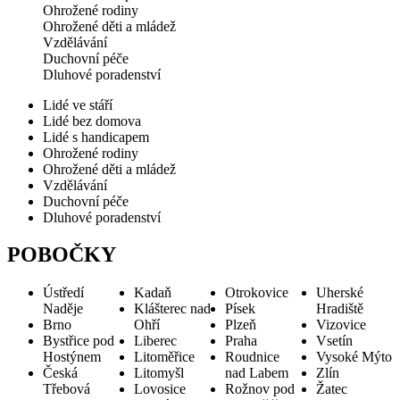
Ohrožené rodiny
Ohrožené děti a mládež
Vzdělávání
Duchovní péče
Dluhové poradenství
Lidé ve stáří
Lidé bez domova
Lidé s handicapem
Ohrožené rodiny
Ohrožené děti a mládež
Vzdělávání
Duchovní péče
Dluhové poradenství
POBOČKY
Ústředí
Kadaň
Otrokovice
Uherské
Naděje
Klášterec nad
Písek
Hradiště
Brno
Ohří
Plzeň
Vizovice
Bystřice pod
Liberec
Praha
Vsetín
Hostýnem
Litoměřice
Roudnice
Vysoké Mýto
Česká
Litomyšl
nad Labem
Zlín
Třebová
Lovosice
Rožnov pod
Žatec