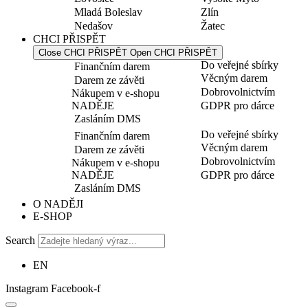
Mladá Boleslav
Zlín
Nedašov
Žatec
CHCI PŘISPĚT
Close CHCI PŘISPĚT
Open CHCI PŘISPĚT
Do veřejné sbírky
Finančním darem
Věcným darem
Darem ze závěti
Dobrovolnictvím
Nákupem v e-shopu
NADĚJE
GDPR pro dárce
Zasláním DMS
Do veřejné sbírky
Finančním darem
Věcným darem
Darem ze závěti
Dobrovolnictvím
Nákupem v e-shopu
NADĚJE
GDPR pro dárce
Zasláním DMS
O NADĚJI
E-SHOP
Search
EN
Instagram
Facebook-f