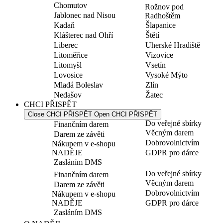
Chomutov
Rožnov pod
Jablonec nad Nisou
Radhoštěm
Kadaň
Šlapanice
Klášterec nad Ohří
Štětí
Liberec
Uherské Hradiště
Litoměřice
Vizovice
Litomyšl
Vsetín
Lovosice
Vysoké Mýto
Mladá Boleslav
Zlín
Nedašov
Žatec
CHCI PŘISPĚT
Close CHCI PŘISPĚT
Open CHCI PŘISPĚT
Do veřejné sbírky
Finančním darem
Věcným darem
Darem ze závěti
Dobrovolnictvím
Nákupem v e-shopu
NADĚJE
GDPR pro dárce
Zasláním DMS
Do veřejné sbírky
Finančním darem
Věcným darem
Darem ze závěti
Dobrovolnictvím
Nákupem v e-shopu
NADĚJE
GDPR pro dárce
Zasláním DMS