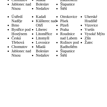
Jablonec nad
Boleslav
Šlapanice
Nisou
Nedašov
Štětí
Ústředí
Kadaň
Otrokovice
Uherské
Naděje
Klášterec nad
Písek
Hradiště
Brno
Ohří
Plzeň
Vizovice
Bystřice pod
Liberec
Praha
Vsetín
Hostýnem
Litoměřice
Roudnice
Vysoké Mýto
Česká
Litomyšl
nad Labem
Zlín
Třebová
Lovosice
Rožnov pod
Žatec
Chomutov
Mladá
Radhoštěm
Jablonec nad
Boleslav
Šlapanice
Nisou
Nedašov
Štětí