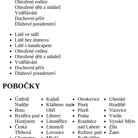
Ohrožené rodiny
Ohrožené děti a mládež
Vzdělávání
Duchovní péče
Dluhové poradenství
Lidé ve stáří
Lidé bez domova
Lidé s handicapem
Ohrožené rodiny
Ohrožené děti a mládež
Vzdělávání
Duchovní péče
Dluhové poradenství
POBOČKY
Ústředí
Kadaň
Otrokovice
Uherské
Naděje
Klášterec nad
Písek
Hradiště
Brno
Ohří
Plzeň
Vizovice
Bystřice pod
Liberec
Praha
Vsetín
Hostýnem
Litoměřice
Roudnice
Vysoké Mýto
Česká
Litomyšl
nad Labem
Zlín
Třebová
Lovosice
Rožnov pod
Žatec
Chomutov
Mladá
Radhoštěm