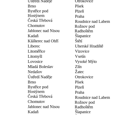
Ústředí Naděje
Otrokovice
Brno
Písek
Bystřice pod
Plzeň
Hostýnem
Praha
Česká Třebová
Roudnice nad Labem
Chomutov
Rožnov pod
Jablonec nad Nisou
Radhoštěm
Kadaň
Šlapanice
Klášterec nad Ohří
Štětí
Liberec
Uherské Hradiště
Litoměřice
Vizovice
Litomyšl
Vsetín
Lovosice
Vysoké Mýto
Mladá Boleslav
Zlín
Nedašov
Žatec
Ústředí Naděje
Otrokovice
Brno
Písek
Bystřice pod
Plzeň
Hostýnem
Praha
Česká Třebová
Roudnice nad Labem
Chomutov
Rožnov pod
Jablonec nad Nisou
Radhoštěm
Kadaň
Šlapanice