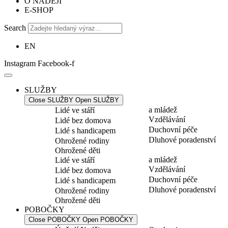
O NADĚJI
E-SHOP
Search
EN
Instagram
Facebook-f
SLUŽBY
Close SLUŽBY
Open SLUŽBY
a mládež
Lidé ve stáří
Vzdělávání
Lidé bez domova
Duchovní péče
Lidé s handicapem
Dluhové poradenství
Ohrožené rodiny
Ohrožené děti
a mládež
Lidé ve stáří
Vzdělávání
Lidé bez domova
Duchovní péče
Lidé s handicapem
Dluhové poradenství
Ohrožené rodiny
Ohrožené děti
POBOČKY
Close POBOČKY
Open POBOČKY