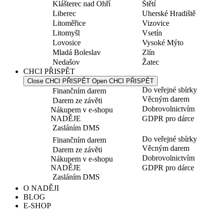
Klášterec nad Ohří
Štětí
Liberec
Uherské Hradiště
Litoměřice
Vizovice
Litomyšl
Vsetín
Lovosice
Vysoké Mýto
Mladá Boleslav
Zlín
Nedašov
Žatec
CHCI PŘISPĚT
Close CHCI PŘISPĚT
Open CHCI PŘISPĚT
Do veřejné sbírky
Finančním darem
Věcným darem
Darem ze závěti
Dobrovolnictvím
Nákupem v e-shopu
NADĚJE
GDPR pro dárce
Zasláním DMS
Do veřejné sbírky
Finančním darem
Věcným darem
Darem ze závěti
Dobrovolnictvím
Nákupem v e-shopu
NADĚJE
GDPR pro dárce
Zasláním DMS
O NADĚJI
BLOG
E-SHOP