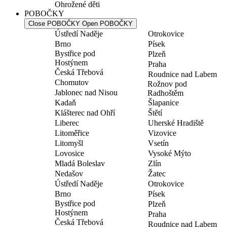
Ohrožené děti
POBOČKY
Close POBOČKY
Open POBOČKY
Ústředí Naděje
Otrokovice
Brno
Písek
Bystřice pod
Plzeň
Hostýnem
Praha
Česká Třebová
Roudnice nad Labem
Chomutov
Rožnov pod
Jablonec nad Nisou
Radhoštěm
Kadaň
Šlapanice
Klášterec nad Ohří
Štětí
Liberec
Uherské Hradiště
Litoměřice
Vizovice
Litomyšl
Vsetín
Lovosice
Vysoké Mýto
Mladá Boleslav
Zlín
Nedašov
Žatec
Ústředí Naděje
Otrokovice
Brno
Písek
Bystřice pod
Plzeň
Hostýnem
Praha
Česká Třebová
Roudnice nad Labem