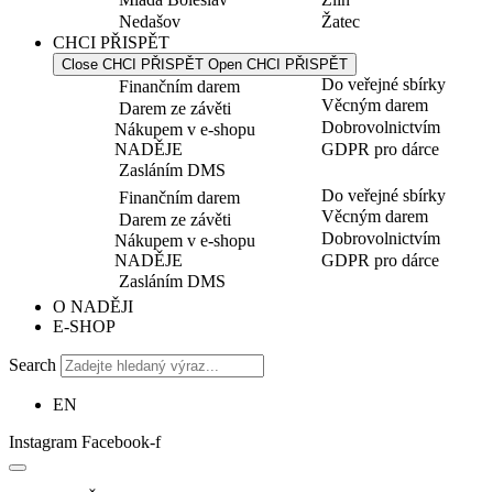
Nedašov
Žatec
CHCI PŘISPĚT
Close CHCI PŘISPĚT
Open CHCI PŘISPĚT
Do veřejné sbírky
Finančním darem
Věcným darem
Darem ze závěti
Dobrovolnictvím
Nákupem v e-shopu
NADĚJE
GDPR pro dárce
Zasláním DMS
Do veřejné sbírky
Finančním darem
Věcným darem
Darem ze závěti
Dobrovolnictvím
Nákupem v e-shopu
NADĚJE
GDPR pro dárce
Zasláním DMS
O NADĚJI
E-SHOP
Search
EN
Instagram
Facebook-f