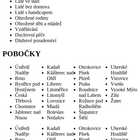
Lidé ve stáří
Lidé bez domova
Lidé s handicapem
Ohrožené rodiny
Ohrožené děti a mládež
Vzdělávání
Duchovní péče
Dluhové poradenství
POBOČKY
Ústředí
Kadaň
Otrokovice
Uherské
Naděje
Klášterec nad
Písek
Hradiště
Brno
Ohří
Plzeň
Vizovice
Bystřice pod
Liberec
Praha
Vsetín
Hostýnem
Litoměřice
Roudnice
Vysoké Mýto
Česká
Litomyšl
nad Labem
Zlín
Třebová
Lovosice
Rožnov pod
Žatec
Chomutov
Mladá
Radhoštěm
Jablonec nad
Boleslav
Šlapanice
Nisou
Nedašov
Štětí
Ústředí
Kadaň
Otrokovice
Uherské
Naděje
Klášterec nad
Písek
Hradiště
Brno
Ohří
Plzeň
Vizovice