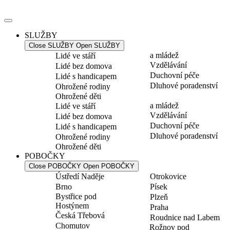
Přejít
k
obsahu
SLUŽBY
Close SLUŽBY
Open SLUŽBY
a mládež
Lidé ve stáří
Vzdělávání
Lidé bez domova
Duchovní péče
Lidé s handicapem
Dluhové poradenství
Ohrožené rodiny
Ohrožené děti
a mládež
Lidé ve stáří
Vzdělávání
Lidé bez domova
Duchovní péče
Lidé s handicapem
Dluhové poradenství
Ohrožené rodiny
Ohrožené děti
POBOČKY
Close POBOČKY
Open POBOČKY
Ústředí Naděje
Otrokovice
Brno
Písek
Bystřice pod
Plzeň
Hostýnem
Praha
Česká Třebová
Roudnice nad Labem
Chomutov
Rožnov pod