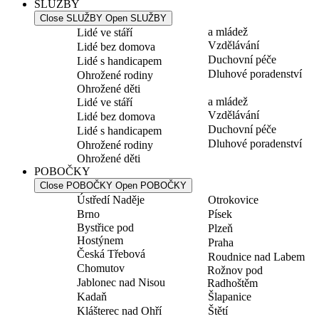
SLUŽBY
Close SLUŽBY
Open SLUŽBY
a mládež
Lidé ve stáří
Vzdělávání
Lidé bez domova
Duchovní péče
Lidé s handicapem
Dluhové poradenství
Ohrožené rodiny
Ohrožené děti
a mládež
Lidé ve stáří
Vzdělávání
Lidé bez domova
Duchovní péče
Lidé s handicapem
Dluhové poradenství
Ohrožené rodiny
Ohrožené děti
POBOČKY
Close POBOČKY
Open POBOČKY
Ústředí Naděje
Otrokovice
Brno
Písek
Bystřice pod
Plzeň
Hostýnem
Praha
Česká Třebová
Roudnice nad Labem
Chomutov
Rožnov pod
Jablonec nad Nisou
Radhoštěm
Kadaň
Šlapanice
Klášterec nad Ohří
Štětí