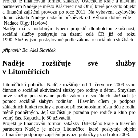
Projekt je financován formou zakázky Ústeckého kraje a hlavním
partnerem Naděje je město Klášterec nad Ohří, které poskytlo objekt
a finanční zajištění provozu po roce 2011. Na vybavení azylového
domu získala Naděje nadační příspěvek od Výboru dobré vůle –
Nadace Olgy Havlové.
Naděje má s podobným typem projektů dlouholetou zkušenost,
sociální služby poskytuje na území celé ČR již od roku
1990. Služby jsou poskytované podle zákona o sociálních službách.
připravil: Bc. Aleš Slavíček
Naděje rozšířuje své služby
v Litoměřicích
Litoměřická pobočka Naděje rozšiřuje od 1. července 2009 svou
činnost o sociálně aktivizační služby pro rodiny s dětmi. Smyslem
nové služby poskytované podle zákona o sociálních službách je
pomoc sociálně slabým rodinám. Hlavním cílem je podpora
základních funkcí rodiny a pomoc při osobnostním růstu dětí z rodin
méně podnětných. Její součástí je poradna pro rodiče a klub pro
volný čas. Kapacita je 50 uživatelů.
Projekt je financován formou zakázky Ústeckého kraje a hlavním
partnerem Naděje je město Litoměřice, které poskytuje objekt
a finančně podporuje zajištění provozu pobočky již od roku 2003.