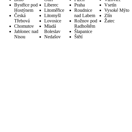
Bystřice pod
Liberec
Praha
Vsetín
Hostýnem
Litoměřice
Roudnice
Vysoké Mýto
Česká
Litomyšl
nad Labem
Zlín
Třebová
Lovosice
Rožnov pod
Žatec
Chomutov
Mladá
Radhoštěm
Jablonec nad
Boleslav
Šlapanice
Nisou
Nedašov
Štětí