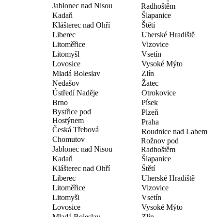
Jablonec nad Nisou
Radhoštěm
Kadaň
Šlapanice
Klášterec nad Ohří
Štětí
Liberec
Uherské Hradiště
Litoměřice
Vizovice
Litomyšl
Vsetín
Lovosice
Vysoké Mýto
Mladá Boleslav
Zlín
Nedašov
Žatec
Ústředí Naděje
Otrokovice
Brno
Písek
Bystřice pod
Plzeň
Hostýnem
Praha
Česká Třebová
Roudnice nad Labem
Chomutov
Rožnov pod
Jablonec nad Nisou
Radhoštěm
Kadaň
Šlapanice
Klášterec nad Ohří
Štětí
Liberec
Uherské Hradiště
Litoměřice
Vizovice
Litomyšl
Vsetín
Lovosice
Vysoké Mýto
Mladá Boleslav
Zlín