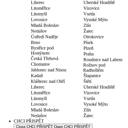
Liberec
Uherské Hradiště
Litoměřice
Vizovice
Litomyšl
Vsetín
Lovosice
Vysoké Mýto
Mladá Boleslav
Zlín
Nedašov
Žatec
Ústředí Naděje
Otrokovice
Brno
Písek
Bystřice pod
Plzeň
Hostýnem
Praha
Česká Třebová
Roudnice nad Labem
Chomutov
Rožnov pod
Jablonec nad Nisou
Radhoštěm
Kadaň
Šlapanice
Klášterec nad Ohří
Štětí
Liberec
Uherské Hradiště
Litoměřice
Vizovice
Litomyšl
Vsetín
Lovosice
Vysoké Mýto
Mladá Boleslav
Zlín
Nedašov
Žatec
CHCI PŘISPĚT
Close CHCI PŘISPĚT
Open CHCI PŘISPĚT