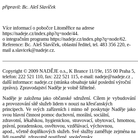
připravil: Bc. Aleš Slavíček
Více informací o pobočce Litoměřice na adrese
https://nadeje.cz/index.php?q=node/44.
o integračním programu https://nadeje.cz/index.php?q=node/62.
Reference: Bc. Aleš Slavíček, oblastní ředitel, tel. 483 356 220, e-
mail a.slavicek@nadeje.cz.
———————————————————————————
Copyright © 2009 NADĚJE o.s., K Brance 11/19e, 155 00 Praha 5,
telefon: 222 521 110, fax: 222 521 115, e-mail: nadeje@nadeje.cz ,
další informace: nadeje.cz (stránka obsahuje také poslední výroční
zprávu). Zpravodajství Naděje je volně šiřitelné.
Naděje je založena jako občanské sdružení. Cílem je vybudování
a provozování sítě služeb lidem v nouzi na křesťanských
principech. Ve svých zařízeních i mimo ně poskytuje Naděje jako
svou hlavní činnost pomoc duchovní, morální, sociální,
zdravotní, lékařskou, hygienickou, stravovací, ubytovací, hmotnou,
právní, poradenskou, osvětovou, vzdělávací, výchovnou,
apod., včetně doplňkových služeb. Své služby zaměřuje zejména na
lidi osamělé, zdravotně postižené, společensky