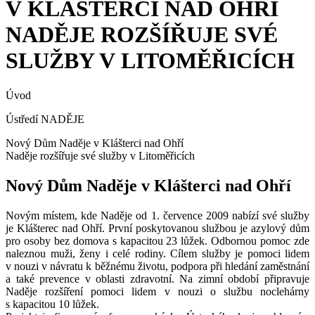
V KLÁŠTERCI NAD OHŘÍ
NADĚJE ROZŠÍŘUJE SVÉ
SLUŽBY V LITOMĚŘICÍCH
Úvod
Ústředí NADĚJE
Nový Dům Naděje v Klášterci nad Ohří
Naděje rozšířuje své služby v Litoměřicích
Nový Dům Naděje v Klášterci nad Ohří
Novým místem, kde Naděje od 1. července 2009 nabízí své služby
je Klášterec nad Ohří. První poskytovanou službou je azylový dům
pro osoby bez domova s kapacitou 23 lůžek. Odbornou pomoc zde
naleznou muži, ženy i celé rodiny. Cílem služby je pomoci lidem
v nouzi v návratu k běžnému životu, podpora při hledání zaměstnání
a také prevence v oblasti zdravotní. Na zimní období připravuje
Naděje rozšíření pomoci lidem v nouzi o službu noclehárny
s kapacitou 10 lůžek.