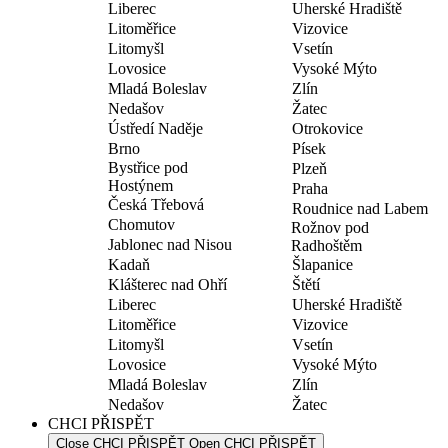
Liberec
Uherské Hradiště
Litoměřice
Vizovice
Litomyšl
Vsetín
Lovosice
Vysoké Mýto
Mladá Boleslav
Zlín
Nedašov
Žatec
Ústředí Naděje
Otrokovice
Brno
Písek
Bystřice pod
Plzeň
Hostýnem
Praha
Česká Třebová
Roudnice nad Labem
Chomutov
Rožnov pod
Jablonec nad Nisou
Radhoštěm
Kadaň
Šlapanice
Klášterec nad Ohří
Štětí
Liberec
Uherské Hradiště
Litoměřice
Vizovice
Litomyšl
Vsetín
Lovosice
Vysoké Mýto
Mladá Boleslav
Zlín
Nedašov
Žatec
CHCI PŘISPĚT
Close CHCI PŘISPĚT
Open CHCI PŘISPĚT