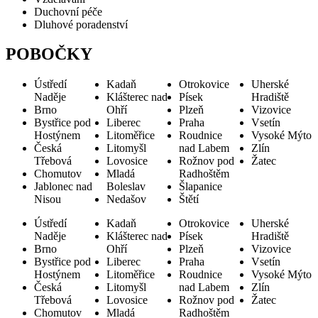
Duchovní péče
Dluhové poradenství
POBOČKY
Ústředí
Kadaň
Otrokovice
Uherské
Naděje
Klášterec nad
Písek
Hradiště
Brno
Ohří
Plzeň
Vizovice
Bystřice pod
Liberec
Praha
Vsetín
Hostýnem
Litoměřice
Roudnice
Vysoké Mýto
Česká
Litomyšl
nad Labem
Zlín
Třebová
Lovosice
Rožnov pod
Žatec
Chomutov
Mladá
Radhoštěm
Jablonec nad
Boleslav
Šlapanice
Nisou
Nedašov
Štětí
Ústředí
Kadaň
Otrokovice
Uherské
Naděje
Klášterec nad
Písek
Hradiště
Brno
Ohří
Plzeň
Vizovice
Bystřice pod
Liberec
Praha
Vsetín
Hostýnem
Litoměřice
Roudnice
Vysoké Mýto
Česká
Litomyšl
nad Labem
Zlín
Třebová
Lovosice
Rožnov pod
Žatec
Chomutov
Mladá
Radhoštěm