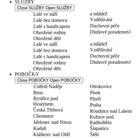
SLUŽBY
Close SLUŽBY
Open SLUŽBY
a mládež
Lidé ve stáří
Vzdělávání
Lidé bez domova
Duchovní péče
Lidé s handicapem
Dluhové poradenství
Ohrožené rodiny
Ohrožené děti
a mládež
Lidé ve stáří
Vzdělávání
Lidé bez domova
Duchovní péče
Lidé s handicapem
Dluhové poradenství
Ohrožené rodiny
Ohrožené děti
POBOČKY
Close POBOČKY
Open POBOČKY
Ústředí Naděje
Otrokovice
Brno
Písek
Bystřice pod
Plzeň
Hostýnem
Praha
Česká Třebová
Roudnice nad Labem
Chomutov
Rožnov pod
Jablonec nad Nisou
Radhoštěm
Kadaň
Šlapanice
Klášterec nad Ohří
Štětí