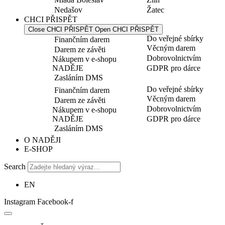
Nedašov
Žatec
CHCI PŘISPĚT
Close CHCI PŘISPĚT
Open CHCI PŘISPĚT
Do veřejné sbírky
Finančním darem
Věcným darem
Darem ze závěti
Dobrovolnictvím
Nákupem v e-shopu
NADĚJE
GDPR pro dárce
Zasláním DMS
Do veřejné sbírky
Finančním darem
Věcným darem
Darem ze závěti
Dobrovolnictvím
Nákupem v e-shopu
NADĚJE
GDPR pro dárce
Zasláním DMS
O NADĚJI
E-SHOP
Search
EN
Instagram
Facebook-f