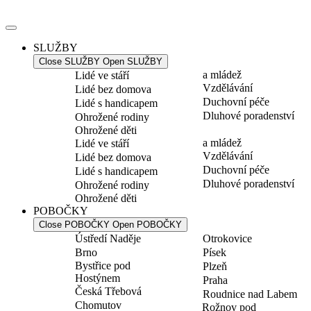
Přejít
k
obsahu
SLUŽBY
Close SLUŽBY
Open SLUŽBY
a mládež
Lidé ve stáří
Vzdělávání
Lidé bez domova
Duchovní péče
Lidé s handicapem
Dluhové poradenství
Ohrožené rodiny
Ohrožené děti
a mládež
Lidé ve stáří
Vzdělávání
Lidé bez domova
Duchovní péče
Lidé s handicapem
Dluhové poradenství
Ohrožené rodiny
Ohrožené děti
POBOČKY
Close POBOČKY
Open POBOČKY
Ústředí Naděje
Otrokovice
Brno
Písek
Bystřice pod
Plzeň
Hostýnem
Praha
Česká Třebová
Roudnice nad Labem
Chomutov
Rožnov pod