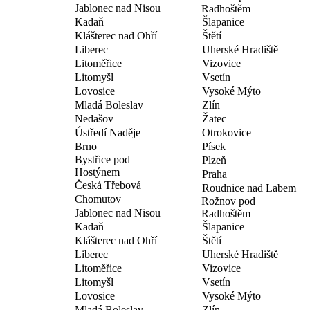
Jablonec nad Nisou
Radhoštěm
Kadaň
Šlapanice
Klášterec nad Ohří
Štětí
Liberec
Uherské Hradiště
Litoměřice
Vizovice
Litomyšl
Vsetín
Lovosice
Vysoké Mýto
Mladá Boleslav
Zlín
Nedašov
Žatec
Ústředí Naděje
Otrokovice
Brno
Písek
Bystřice pod
Plzeň
Hostýnem
Praha
Česká Třebová
Roudnice nad Labem
Chomutov
Rožnov pod
Jablonec nad Nisou
Radhoštěm
Kadaň
Šlapanice
Klášterec nad Ohří
Štětí
Liberec
Uherské Hradiště
Litoměřice
Vizovice
Litomyšl
Vsetín
Lovosice
Vysoké Mýto
Mladá Boleslav
Zlín