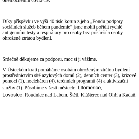
onemocněním covid-19.
Díky příspěvku ve výši 40 tisíc korun z jeho „Fondu podpory
sociálních služeb během pandemie“ jsme mohli pořídit rychlé
antigenními testy a respirátory pro osoby bez přístřeší a osoby
ohrožené ztrátou bydlení.
Srdečně děkujeme za podporu, moc si ji vážíme.
V Ústeckém kraji pomáháme osobám ohroženým ztrátou bydlení
prostřednictvím sítě azylových domů (2), denních center (3), krizové
pomoci (1), nocleháren (4), terénních programů (4) a aktivizační
Litoměřice,
služby (1). Působíme v šesti městech:
Lovosice,
Roudnice nad Labem, Štětí, Klášterec nad Ohří a Kadaň.