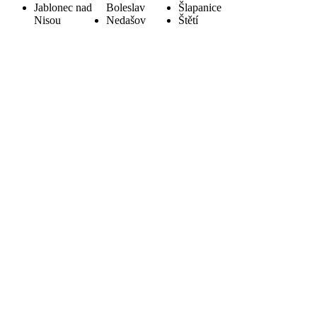
Jablonec nad
Boleslav
Šlapanice
Nisou
Nedašov
Štětí