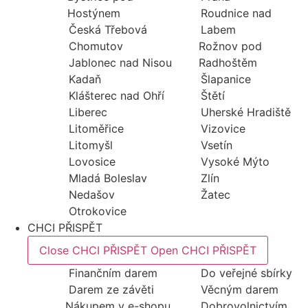
Hostýnem
Roudnice nad
Česká Třebová
Labem
Chomutov
Rožnov pod
Jablonec nad Nisou
Radhoštěm
Kadaň
Šlapanice
Klášterec nad Ohří
Štětí
Liberec
Uherské Hradiště
Litoměřice
Vizovice
Litomyšl
Vsetín
Lovosice
Vysoké Mýto
Mladá Boleslav
Zlín
Nedašov
Žatec
Otrokovice
CHCI PŘISPĚT
Close CHCI PŘISPĚT
Open CHCI PŘISPĚT
Finančním darem
Do veřejné sbírky
Darem ze závěti
Věcným darem
Nákupem v e-shopu
Dobrovolnictvím