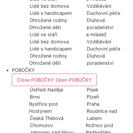
Lidé bez domova
Vzdělávání
Lidé s handicapem
Duchovní péče
Ohrožené rodiny
Dluhové
Ohrožené děti
poradenství
Lidé ve stáří
a mládež
Lidé bez domova
Vzdělávání
Lidé s handicapem
Duchovní péče
Ohrožené rodiny
Dluhové
Ohrožené děti
poradenství
POBOČKY
Close POBOČKY
Open POBOČKY
Ústředí Naděje
Písek
Brno
Plzeň
Bystřice pod
Praha
Hostýnem
Roudnice nad
Česká Třebová
Labem
Chomutov
Rožnov pod
Jablonec nad Nisou
Radhoštěm