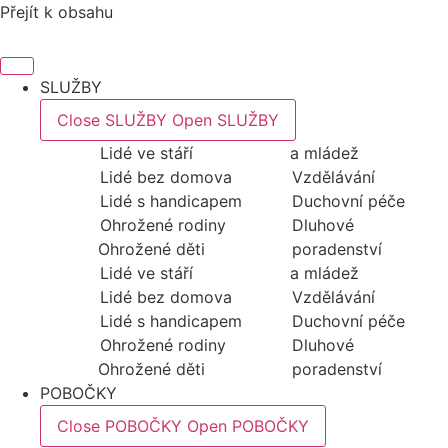
Přejít k obsahu
SLUŽBY
Close SLUŽBY
Open SLUŽBY
Lidé ve stáří
a mládež
Lidé bez domova
Vzdělávání
Lidé s handicapem
Duchovní péče
Ohrožené rodiny
Dluhové
Ohrožené děti
poradenství
Lidé ve stáří
a mládež
Lidé bez domova
Vzdělávání
Lidé s handicapem
Duchovní péče
Ohrožené rodiny
Dluhové
Ohrožené děti
poradenství
POBOČKY
Close POBOČKY
Open POBOČKY