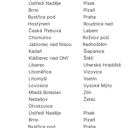
Ústředí Naděje
Písek
Brno
Plzeň
Bystřice pod
Praha
Hostýnem
Roudnice nad
Česká Třebová
Labem
Chomutov
Rožnov pod
Jablonec nad Nisou
Radhoštěm
Kadaň
Šlapanice
Klášterec nad Ohří
Štětí
Liberec
Uherské Hradiště
Litoměřice
Vizovice
Litomyšl
Vsetín
Lovosice
Vysoké Mýto
Mladá Boleslav
Zlín
Nedašov
Žatec
Otrokovice
Ústředí Naděje
Písek
Brno
Plzeň
Bystřice pod
Praha