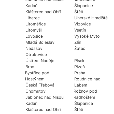
Kadaň
Šlapanice
Klášterec nad Ohří
Štětí
Liberec
Uherské Hradiště
Litoměřice
Vizovice
Litomyšl
Vsetín
Lovosice
Vysoké Mýto
Mladá Boleslav
Zlín
Nedašov
Žatec
Otrokovice
Ústředí Naděje
Písek
Brno
Plzeň
Bystřice pod
Praha
Hostýnem
Roudnice nad
Česká Třebová
Labem
Chomutov
Rožnov pod
Jablonec nad Nisou
Radhoštěm
Kadaň
Šlapanice
Klášterec nad Ohří
Štětí