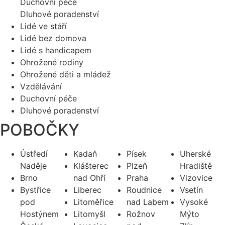
Duchovní péče
Dluhové poradenství
Lidé ve stáří
Lidé bez domova
Lidé s handicapem
Ohrožené rodiny
Ohrožené děti a mládež
Vzdělávání
Duchovní péče
Dluhové poradenství
POBOČKY
Ústředí
Kadaň
Písek
Uherské
Naděje
Klášterec
Plzeň
Hradiště
Brno
nad Ohří
Praha
Vizovice
Bystřice
Liberec
Roudnice
Vsetín
pod
Litoměřice
nad Labem
Vysoké
Hostýnem
Litomyšl
Rožnov
Mýto