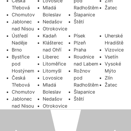
Česká
Lovosice
pod
Zlín
Třebová
Mladá
Radhoštěm
Žatec
Chomutov
Boleslav
Šlapanice
Jablonec
Nedašov
Štětí
nad Nisou
Otrokovice
Ústředí
Kadaň
Písek
Uherské
Naděje
Klášterec
Plzeň
Hradiště
Brno
nad Ohří
Praha
Vizovice
Bystřice
Liberec
Roudnice
Vsetín
pod
Litoměřice
nad Labem
Vysoké
Hostýnem
Litomyšl
Rožnov
Mýto
Česká
Lovosice
pod
Zlín
Třebová
Mladá
Radhoštěm
Žatec
Chomutov
Boleslav
Šlapanice
Jablonec
Nedašov
Štětí
nad Nisou
Otrokovice