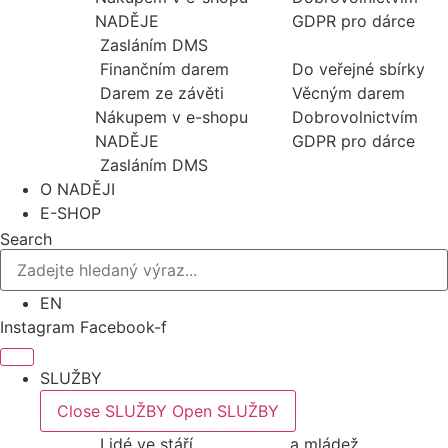
NADĚJE
GDPR pro dárce
Zasláním DMS
Finančním darem
Do veřejné sbírky
Darem ze závěti
Věcným darem
Nákupem v e-shopu
Dobrovolnictvím
NADĚJE
GDPR pro dárce
Zasláním DMS
O NADĚJI
E-SHOP
Search
EN
Instagram
Facebook-f
SLUŽBY
Close SLUŽBY
Open SLUŽBY
Lidé ve stáří
a mládež