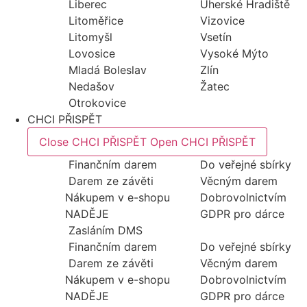
Liberec
Uherské Hradiště
Litoměřice
Vizovice
Litomyšl
Vsetín
Lovosice
Vysoké Mýto
Mladá Boleslav
Zlín
Nedašov
Žatec
Otrokovice
CHCI PŘISPĚT
Close CHCI PŘISPĚT
Open CHCI PŘISPĚT
Finančním darem
Do veřejné sbírky
Darem ze závěti
Věcným darem
Nákupem v e-shopu
Dobrovolnictvím
NADĚJE
GDPR pro dárce
Zasláním DMS
Finančním darem
Do veřejné sbírky
Darem ze závěti
Věcným darem
Nákupem v e-shopu
Dobrovolnictvím
NADĚJE
GDPR pro dárce