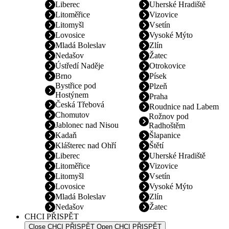
Liberec
Uherské Hradiště
Litoměřice
Vizovice
Litomyšl
Vsetín
Lovosice
Vysoké Mýto
Mladá Boleslav
Zlín
Nedašov
Žatec
Ústředí Naděje
Otrokovice
Brno
Písek
Bystřice pod
Plzeň
Hostýnem
Praha
Česká Třebová
Roudnice nad Labem
Chomutov
Rožnov pod
Jablonec nad Nisou
Radhoštěm
Kadaň
Šlapanice
Klášterec nad Ohří
Štětí
Liberec
Uherské Hradiště
Litoměřice
Vizovice
Litomyšl
Vsetín
Lovosice
Vysoké Mýto
Mladá Boleslav
Zlín
Nedašov
Žatec
CHCI PŘISPĚT
Close CHCI PŘISPĚT
Open CHCI PŘISPĚT