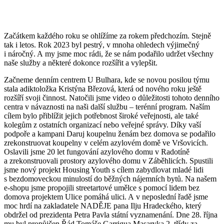
Začátkem každého roku se ohlížíme za rokem předchozím. Stejně
tak i letos. Rok 2023 byl pestrý, v mnoha ohledech výjimečný
i náročný. A my jsme moc rádi, že se nám podařilo udržet všechny
naše služby a některé dokonce rozšířit a vylepšit.
Začneme denním centrem U Bulhara, kde se novou posilou týmu
stala adiktoložka Kristýna Březová, která od nového roku ještě
rozšíří svoji činnost. Natočili jsme video o důležitosti tohoto denního
centra v návaznosti na naši další službu – terénní program. Naším
cílem bylo přiblížit jejich potřebnost široké veřejnosti, ale také
kolegům z ostatních organizací nebo veřejné správy. Díky vaší
podpoře a kampani Daruj koupelnu ženám bez domova se podařilo
zrekonstruovat koupelny v celém azylovém domě ve Vršovicích.
Oslavili jsme 20 let fungování azylového domu v Radotíně
a zrekonstruovali prostory azylového domu v Záběhlicích. Spustili
jsme nový projekt Housing Youth s cílem zabydlovat mladé lidi
s bezdomoveckou minulostí do běžných nájemních bytů. Na našem
e-shopu jsme propojili streetartové umělce s pomocí lidem bez
domova projektem Ulice pomáhá ulici. A v neposlední řadě jsme
moc hrdí na zakladatele NADĚJE pana Ilju Hradeckého, který
obdržel od prezidenta Petra Pavla státní vyznamenání. Dne 28. října
mu byl propůjčen Řád Tomáše Garrigua Masaryka 2. třídy za