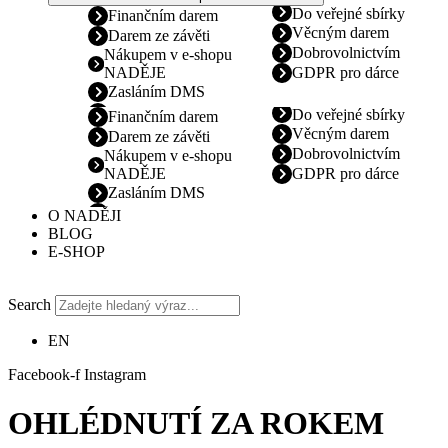
Do veřejné sbírky
Finančním darem
Věcným darem
Darem ze závěti
Dobrovolnictvím
Nákupem v e-shopu
NADĚJE
GDPR pro dárce
Zasláním DMS
Do veřejné sbírky
Finančním darem
Věcným darem
Darem ze závěti
Dobrovolnictvím
Nákupem v e-shopu
NADĚJE
GDPR pro dárce
Zasláním DMS
O NADĚJI
BLOG
E-SHOP
Search
EN
Facebook-f
Instagram
OHLÉDNUTÍ ZA ROKEM