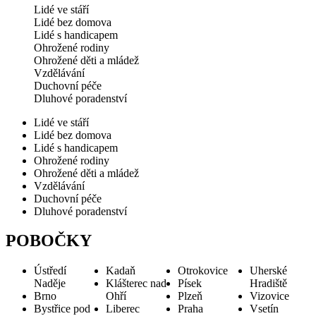
Lidé ve stáří
Lidé bez domova
Lidé s handicapem
Ohrožené rodiny
Ohrožené děti a mládež
Vzdělávání
Duchovní péče
Dluhové poradenství
Lidé ve stáří
Lidé bez domova
Lidé s handicapem
Ohrožené rodiny
Ohrožené děti a mládež
Vzdělávání
Duchovní péče
Dluhové poradenství
POBOČKY
Ústředí
Kadaň
Otrokovice
Uherské
Naděje
Klášterec nad
Písek
Hradiště
Brno
Ohří
Plzeň
Vizovice
Bystřice pod
Liberec
Praha
Vsetín