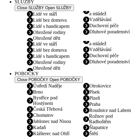
SLUŽBY
Close SLUŽBY
Open SLUŽBY
a mládež
Lidé ve stáří
Vzdělávání
Lidé bez domova
Duchovní péče
Lidé s handicapem
Dluhové poradenství
Ohrožené rodiny
Ohrožené děti
a mládež
Lidé ve stáří
Vzdělávání
Lidé bez domova
Duchovní péče
Lidé s handicapem
Dluhové poradenství
Ohrožené rodiny
Ohrožené děti
POBOČKY
Close POBOČKY
Open POBOČKY
Ústředí Naděje
Otrokovice
Brno
Písek
Bystřice pod
Plzeň
Hostýnem
Praha
Česká Třebová
Roudnice nad Labem
Chomutov
Rožnov pod
Jablonec nad Nisou
Radhoštěm
Kadaň
Šlapanice
Klášterec nad Ohří
Štětí