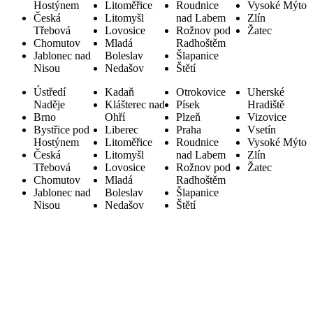
Hostýnem
Litoměřice
Roudnice
Vysoké Mýto
Česká
Litomyšl
nad Labem
Zlín
Třebová
Lovosice
Rožnov pod
Žatec
Chomutov
Mladá
Radhoštěm
Jablonec nad
Boleslav
Šlapanice
Nisou
Nedašov
Štětí
Ústředí
Kadaň
Otrokovice
Uherské
Naděje
Klášterec nad
Písek
Hradiště
Brno
Ohří
Plzeň
Vizovice
Bystřice pod
Liberec
Praha
Vsetín
Hostýnem
Litoměřice
Roudnice
Vysoké Mýto
Česká
Litomyšl
nad Labem
Zlín
Třebová
Lovosice
Rožnov pod
Žatec
Chomutov
Mladá
Radhoštěm
Jablonec nad
Boleslav
Šlapanice
Nisou
Nedašov
Štětí