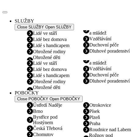
Přejít
k
obsahu
SLUŽBY
Close SLUŽBY
Open SLUŽBY
a mládež
Lidé ve stáří
Vzdělávání
Lidé bez domova
Duchovní péče
Lidé s handicapem
Dluhové poradenství
Ohrožené rodiny
Ohrožené děti
a mládež
Lidé ve stáří
Vzdělávání
Lidé bez domova
Duchovní péče
Lidé s handicapem
Dluhové poradenství
Ohrožené rodiny
Ohrožené děti
POBOČKY
Close POBOČKY
Open POBOČKY
Ústředí Naděje
Otrokovice
Brno
Písek
Bystřice pod
Plzeň
Hostýnem
Praha
Česká Třebová
Roudnice nad Labem
Chomutov
Rožnov pod