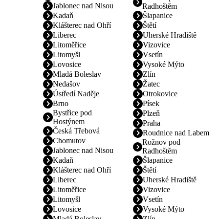
Jablonec nad Nisou
Radhoštěm
Kadaň
Šlapanice
Klášterec nad Ohří
Štětí
Liberec
Uherské Hradiště
Litoměřice
Vizovice
Litomyšl
Vsetín
Lovosice
Vysoké Mýto
Mladá Boleslav
Zlín
Nedašov
Žatec
Ústředí Naděje
Otrokovice
Brno
Písek
Bystřice pod
Plzeň
Hostýnem
Praha
Česká Třebová
Roudnice nad Labem
Chomutov
Rožnov pod
Jablonec nad Nisou
Radhoštěm
Kadaň
Šlapanice
Klášterec nad Ohří
Štětí
Liberec
Uherské Hradiště
Litoměřice
Vizovice
Litomyšl
Vsetín
Lovosice
Vysoké Mýto
Mladá Boleslav
Zlín