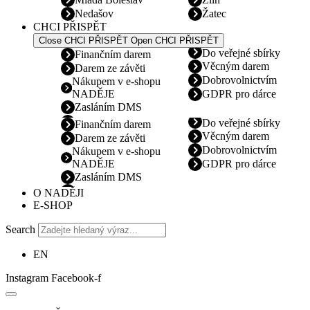
Nedašov
Žatec
CHCI PŘISPĚT
Close CHCI PŘISPĚT
Open CHCI PŘISPĚT
Do veřejné sbírky
Finančním darem
Věcným darem
Darem ze závěti
Dobrovolnictvím
Nákupem v e-shopu
NADĚJE
GDPR pro dárce
Zasláním DMS
Do veřejné sbírky
Finančním darem
Věcným darem
Darem ze závěti
Dobrovolnictvím
Nákupem v e-shopu
NADĚJE
GDPR pro dárce
Zasláním DMS
O NADĚJI
E-SHOP
Search
EN
Instagram
Facebook-f