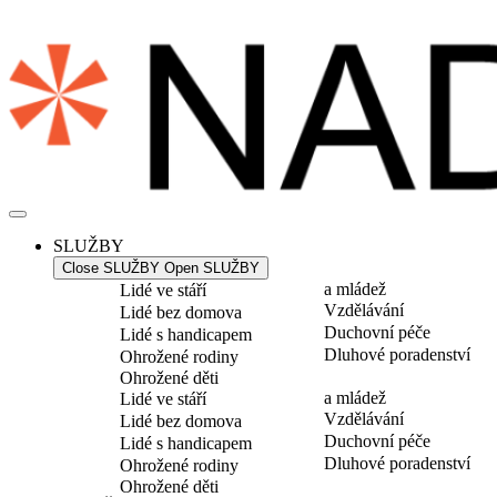
Přejít
k
obsahu
SLUŽBY
Close SLUŽBY
Open SLUŽBY
a mládež
Lidé ve stáří
Vzdělávání
Lidé bez domova
Duchovní péče
Lidé s handicapem
Dluhové poradenství
Ohrožené rodiny
Ohrožené děti
a mládež
Lidé ve stáří
Vzdělávání
Lidé bez domova
Duchovní péče
Lidé s handicapem
Dluhové poradenství
Ohrožené rodiny
Ohrožené děti