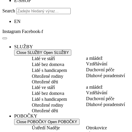
E-SHOP
Search
EN
Instagram
Facebook-f
SLUŽBY
Close SLUŽBY
Open SLUŽBY
a mládež
Lidé ve stáří
Vzdělávání
Lidé bez domova
Duchovní péče
Lidé s handicapem
Dluhové poradenství
Ohrožené rodiny
Ohrožené děti
a mládež
Lidé ve stáří
Vzdělávání
Lidé bez domova
Duchovní péče
Lidé s handicapem
Dluhové poradenství
Ohrožené rodiny
Ohrožené děti
POBOČKY
Close POBOČKY
Open POBOČKY
Ústředí Naděje
Otrokovice