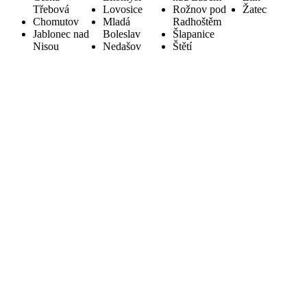
Třebová
Lovosice
Rožnov pod
Žatec
Chomutov
Mladá
Radhoštěm
Jablonec nad
Boleslav
Šlapanice
Nisou
Nedašov
Štětí