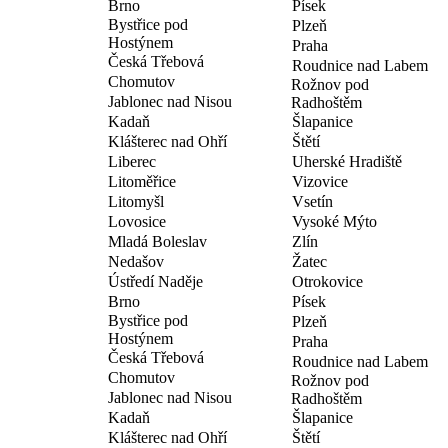
Brno
Písek
Bystřice pod
Plzeň
Hostýnem
Praha
Česká Třebová
Roudnice nad Labem
Chomutov
Rožnov pod
Jablonec nad Nisou
Radhoštěm
Kadaň
Šlapanice
Klášterec nad Ohří
Štětí
Liberec
Uherské Hradiště
Litoměřice
Vizovice
Litomyšl
Vsetín
Lovosice
Vysoké Mýto
Mladá Boleslav
Zlín
Nedašov
Žatec
Ústředí Naděje
Otrokovice
Brno
Písek
Bystřice pod
Plzeň
Hostýnem
Praha
Česká Třebová
Roudnice nad Labem
Chomutov
Rožnov pod
Jablonec nad Nisou
Radhoštěm
Kadaň
Šlapanice
Klášterec nad Ohří
Štětí