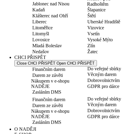
Jablonec nad Nisou
Radhoštěm
Kadaň
Šlapanice
Klášterec nad Ohří
Štětí
Liberec
Uherské Hradiště
Litoměřice
Vizovice
Litomyšl
Vsetín
Lovosice
Vysoké Mýto
Mladá Boleslav
Zlín
Nedašov
Žatec
CHCI PŘISPĚT
Close CHCI PŘISPĚT
Open CHCI PŘISPĚT
Do veřejné sbírky
Finančním darem
Věcným darem
Darem ze závěti
Dobrovolnictvím
Nákupem v e-shopu
NADĚJE
GDPR pro dárce
Zasláním DMS
Do veřejné sbírky
Finančním darem
Věcným darem
Darem ze závěti
Dobrovolnictvím
Nákupem v e-shopu
NADĚJE
GDPR pro dárce
Zasláním DMS
O NADĚJI