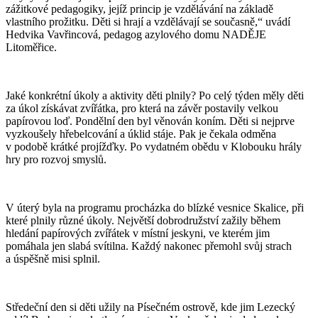
zážitkové pedagogiky, jejíž princip je vzdělávání na základě
vlastního prožitku. Děti si hrají a vzdělávají se současně,“ uvádí
Hedvika Vavřincová, pedagog azylového domu NADĚJE
Litoměřice.
Jaké konkrétní úkoly a aktivity děti plnily? Po celý týden měly děti
za úkol získávat zvířátka, pro která na závěr postavily velkou
papírovou loď. Pondělní den byl věnován koním. Děti si nejprve
vyzkoušely hřebelcování a úklid stáje. Pak je čekala odměna
v podobě krátké projížďky. Po vydatném obědu v Klobouku hrály
hry pro rozvoj smyslů.
V úterý byla na programu procházka do blízké vesnice Skalice, při
které plnily různé úkoly. Největší dobrodružství zažily během
hledání papírových zvířátek v místní jeskyni, ve kterém jim
pomáhala jen slabá svítilna. Každý nakonec přemohl svůj strach
a úspěšně misi splnil.
Středeční den si děti užily na Písečném ostrově, kde jim Lezecký