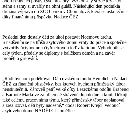
oddíl Brabenci poskytl své prostory. Vyzkoušely si zde lezeckou
stěnu a samy si uvařily na ohni guláš. Následující den podnikla
družina výpravu do ZOO parku v Chomutově, která se uskutečnila
díky finančnímu příspěvku Nadace ČEZ.
Poslední den dostaly děti za úkol postavit Noemovu archu.
S nadšením se na hřišti azylového domu vrhly do práce a společně
vytvořily úctyhodnou čtyřmetrovou loď z kartonu. Vyhodnotil se
celý týden, předaly se diplomy s balíčkem odměn a na závěr
proběhlo grilování.
„Rádi bychom poděkovali Dárcovskému fondu Hennlich a Nadaci
ČEZ za finanční příspěvky, bez kterých bychom příměstský tábor
neuskutečnili. Zároveň patří velké díky Lezeckému oddílu Brabenci
a Barboře Markové za příjemně strávené dopoledne u koní. Děkuji
také celému pracovnímu týmu, který příměstský tábor naplánoval
a zrealizoval, děti byly nadšené,“ dodal Robert Krejčí, vedoucí
azylového domu NADĚJE Litoměřice.