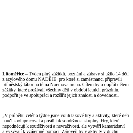
Litoměřice
– Týden plný zážitků, poznání a zábavy si užilo 14 dětí
z azylového domu NADĚJE, pro které si zaměstnanci připravili
příměstský tábor na téma Noemova archa. Cílem bylo dopřát dětem
zážitky, které prožívají všechny děti v období letních prázdnin,
podpořit je ve spolupráci a rozšířit jejich znalosti a dovednosti.
„V průběhu celého týdne jsme volili takové hry a aktivity, které děti
naučí spolupracovat a posílí tak soudržnost skupiny. Hry, které
nepodněcují k soutěživosti a nevraživosti, ale vytváří kamarádství
a vyzývají k vzájemné pomoci. Zároveň byly aktivity v duchu