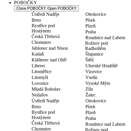
POBOČKY
Close POBOČKY
Open POBOČKY
Ústředí Naděje
Otrokovice
Brno
Písek
Bystřice pod
Plzeň
Hostýnem
Praha
Česká Třebová
Roudnice nad Labem
Chomutov
Rožnov pod
Jablonec nad Nisou
Radhoštěm
Kadaň
Šlapanice
Klášterec nad Ohří
Štětí
Liberec
Uherské Hradiště
Litoměřice
Vizovice
Litomyšl
Vsetín
Lovosice
Vysoké Mýto
Mladá Boleslav
Zlín
Nedašov
Žatec
Ústředí Naděje
Otrokovice
Brno
Písek
Bystřice pod
Plzeň
Hostýnem
Praha
Česká Třebová
Roudnice nad Labem
Chomutov
Rožnov pod