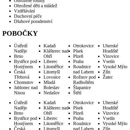
Ohrožené rodiny
Ohrožené děti a mládež
Vzdělávání
Duchovní péče
Dluhové poradenství
POBOČKY
Ústředí
Kadaň
Otrokovice
Uherské
Naděje
Klášterec nad
Písek
Hradiště
Brno
Ohří
Plzeň
Vizovice
Bystřice pod
Liberec
Praha
Vsetín
Hostýnem
Litoměřice
Roudnice
Vysoké Mýto
Česká
Litomyšl
nad Labem
Zlín
Třebová
Lovosice
Rožnov pod
Žatec
Chomutov
Mladá
Radhoštěm
Jablonec nad
Boleslav
Šlapanice
Nisou
Nedašov
Štětí
Ústředí
Kadaň
Otrokovice
Uherské
Naděje
Klášterec nad
Písek
Hradiště
Brno
Ohří
Plzeň
Vizovice
Bystřice pod
Liberec
Praha
Vsetín
Hostýnem
Litoměřice
Roudnice
Vysoké Mýto
Česká
Litomyšl
nad Labem
Zlín