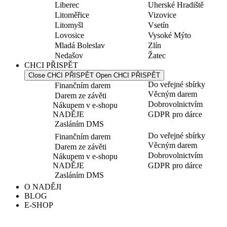
Liberec
Uherské Hradiště
Litoměřice
Vizovice
Litomyšl
Vsetín
Lovosice
Vysoké Mýto
Mladá Boleslav
Zlín
Nedašov
Žatec
CHCI PŘISPĚT
Close CHCI PŘISPĚT
Open CHCI PŘISPĚT
Do veřejné sbírky
Finančním darem
Věcným darem
Darem ze závěti
Dobrovolnictvím
Nákupem v e-shopu
NADĚJE
GDPR pro dárce
Zasláním DMS
Do veřejné sbírky
Finančním darem
Věcným darem
Darem ze závěti
Dobrovolnictvím
Nákupem v e-shopu
NADĚJE
GDPR pro dárce
Zasláním DMS
O NADĚJI
BLOG
E-SHOP