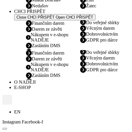
Nedašov
Žatec
CHCI PŘISPĚT
Close CHCI PŘISPĚT
Open CHCI PŘISPĚT
Do veřejné sbírky
Finančním darem
Věcným darem
Darem ze závěti
Dobrovolnictvím
Nákupem v e-shopu
NADĚJE
GDPR pro dárce
Zasláním DMS
Do veřejné sbírky
Finančním darem
Věcným darem
Darem ze závěti
Dobrovolnictvím
Nákupem v e-shopu
NADĚJE
GDPR pro dárce
Zasláním DMS
O NADĚJI
E-SHOP
EN
Instagram
Facebook-f