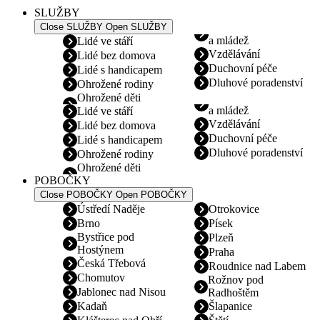
SLUŽBY
Close SLUŽBY
Open SLUŽBY
a mládež
Lidé ve stáří
Vzdělávání
Lidé bez domova
Duchovní péče
Lidé s handicapem
Dluhové poradenství
Ohrožené rodiny
Ohrožené děti
a mládež
Lidé ve stáří
Vzdělávání
Lidé bez domova
Duchovní péče
Lidé s handicapem
Dluhové poradenství
Ohrožené rodiny
Ohrožené děti
POBOČKY
Close POBOČKY
Open POBOČKY
Ústředí Naděje
Otrokovice
Brno
Písek
Bystřice pod
Plzeň
Hostýnem
Praha
Česká Třebová
Roudnice nad Labem
Chomutov
Rožnov pod
Jablonec nad Nisou
Radhoštěm
Kadaň
Šlapanice