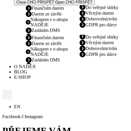
Close CHCI PŘISPĚT
Open CHCI PŘISPĚT
Do veřejné sbírky
Finančním darem
Věcným darem
Darem ze závěti
Dobrovolnictvím
Nákupem v e-shopu
NADĚJE
GDPR pro dárce
Zasláním DMS
Do veřejné sbírky
Finančním darem
Věcným darem
Darem ze závěti
Dobrovolnictvím
Nákupem v e-shopu
NADĚJE
GDPR pro dárce
Zasláním DMS
O NADĚJI
BLOG
E-SHOP
EN
Facebook-f
Instagram
PŘEJEME VÁM