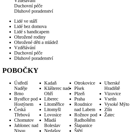
Vzdělávání
Duchovní péče
Dluhové poradenství
Lidé ve stáří
Lidé bez domova
Lidé s handicapem
Ohrožené rodiny
Ohrožené děti a mládež
Vzdělávání
Duchovní péče
Dluhové poradenství
POBOČKY
Ústředí
Kadaň
Otrokovice
Uherské
Naděje
Klášterec nad
Písek
Hradiště
Brno
Ohří
Plzeň
Vizovice
Bystřice pod
Liberec
Praha
Vsetín
Hostýnem
Litoměřice
Roudnice
Vysoké Mýto
Česká
Litomyšl
nad Labem
Zlín
Třebová
Lovosice
Rožnov pod
Žatec
Chomutov
Mladá
Radhoštěm
Jablonec nad
Boleslav
Šlapanice
Nisou
Nedašov
Štětí