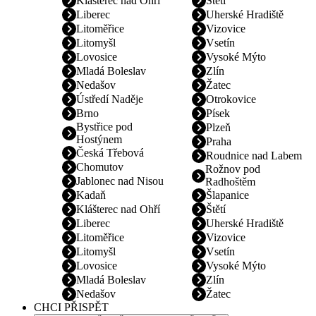
Klášterec nad Ohří
Štětí
Liberec
Uherské Hradiště
Litoměřice
Vizovice
Litomyšl
Vsetín
Lovosice
Vysoké Mýto
Mladá Boleslav
Zlín
Nedašov
Žatec
Ústředí Naděje
Otrokovice
Brno
Písek
Bystřice pod
Plzeň
Hostýnem
Praha
Česká Třebová
Roudnice nad Labem
Chomutov
Rožnov pod
Jablonec nad Nisou
Radhoštěm
Kadaň
Šlapanice
Klášterec nad Ohří
Štětí
Liberec
Uherské Hradiště
Litoměřice
Vizovice
Litomyšl
Vsetín
Lovosice
Vysoké Mýto
Mladá Boleslav
Zlín
Nedašov
Žatec
CHCI PŘISPĚT