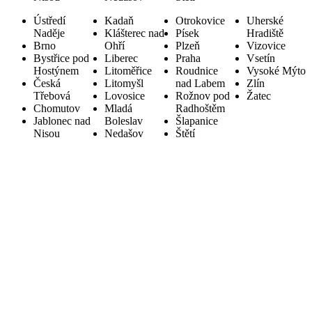
Ústředí
Kadaň
Otrokovice
Uherské
Naděje
Klášterec nad
Písek
Hradiště
Brno
Ohří
Plzeň
Vizovice
Bystřice pod
Liberec
Praha
Vsetín
Hostýnem
Litoměřice
Roudnice
Vysoké Mýto
Česká
Litomyšl
nad Labem
Zlín
Třebová
Lovosice
Rožnov pod
Žatec
Chomutov
Mladá
Radhoštěm
Jablonec nad
Boleslav
Šlapanice
Nisou
Nedašov
Štětí