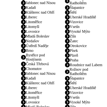
Jablonec nad Nisou
Radhoštěm
Kadaň
Šlapanice
Klášterec nad Ohří
Štětí
Liberec
Uherské Hradiště
Litoměřice
Vizovice
Litomyšl
Vsetín
Lovosice
Vysoké Mýto
Mladá Boleslav
Zlín
Nedašov
Žatec
Ústředí Naděje
Otrokovice
Brno
Písek
Bystřice pod
Plzeň
Hostýnem
Praha
Česká Třebová
Roudnice nad Labem
Chomutov
Rožnov pod
Jablonec nad Nisou
Radhoštěm
Kadaň
Šlapanice
Klášterec nad Ohří
Štětí
Liberec
Uherské Hradiště
Litoměřice
Vizovice
Litomyšl
Vsetín
Lovosice
Vysoké Mýto
Mladá Boleslav
Zlín