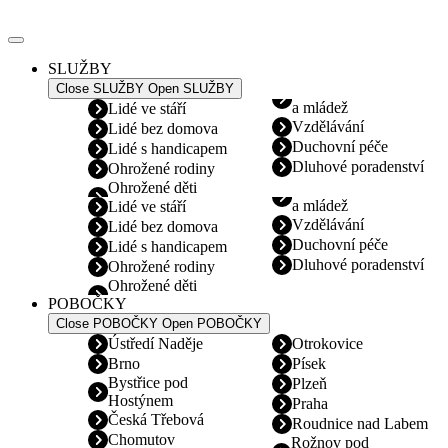
Přejít
k
obsahu
SLUŽBY
Close SLUŽBY
Open SLUŽBY
a mládež
Lidé ve stáří
Vzdělávání
Lidé bez domova
Duchovní péče
Lidé s handicapem
Dluhové poradenství
Ohrožené rodiny
Ohrožené děti
a mládež
Lidé ve stáří
Vzdělávání
Lidé bez domova
Duchovní péče
Lidé s handicapem
Dluhové poradenství
Ohrožené rodiny
Ohrožené děti
POBOČKY
Close POBOČKY
Open POBOČKY
Ústředí Naděje
Otrokovice
Brno
Písek
Bystřice pod
Plzeň
Hostýnem
Praha
Česká Třebová
Roudnice nad Labem
Chomutov
Rožnov pod