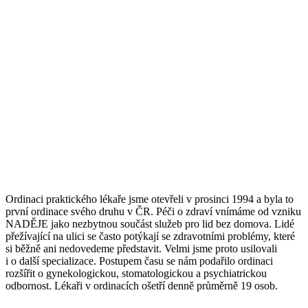
Ordinaci praktického lékaře jsme otevřeli v prosinci 1994 a byla to
první ordinace svého druhu v ČR. Péči o zdraví vnímáme od vzniku
NADĚJE jako nezbytnou součást služeb pro lid bez domova. Lidé
přežívající na ulici se často potýkají se zdravotními problémy, které
si běžně ani nedovedeme představit. Velmi jsme proto usilovali
i o další specializace. Postupem času se nám podařilo ordinaci
rozšířit o gynekologickou, stomatologickou a psychiatrickou
odbornost. Lékaři v ordinacích ošetří denně průměrně 19 osob.