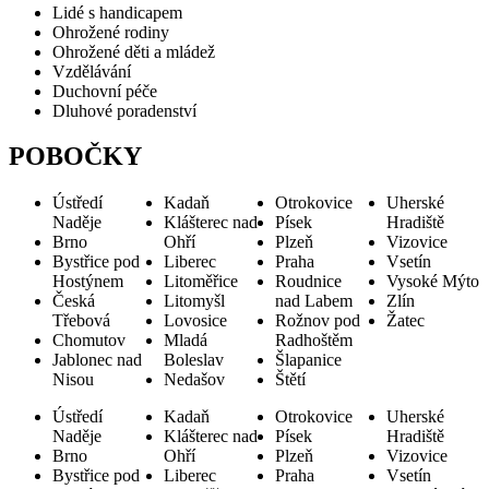
Lidé s handicapem
Ohrožené rodiny
Ohrožené děti a mládež
Vzdělávání
Duchovní péče
Dluhové poradenství
POBOČKY
Ústředí
Kadaň
Otrokovice
Uherské
Naděje
Klášterec nad
Písek
Hradiště
Brno
Ohří
Plzeň
Vizovice
Bystřice pod
Liberec
Praha
Vsetín
Hostýnem
Litoměřice
Roudnice
Vysoké Mýto
Česká
Litomyšl
nad Labem
Zlín
Třebová
Lovosice
Rožnov pod
Žatec
Chomutov
Mladá
Radhoštěm
Jablonec nad
Boleslav
Šlapanice
Nisou
Nedašov
Štětí
Ústředí
Kadaň
Otrokovice
Uherské
Naděje
Klášterec nad
Písek
Hradiště
Brno
Ohří
Plzeň
Vizovice
Bystřice pod
Liberec
Praha
Vsetín