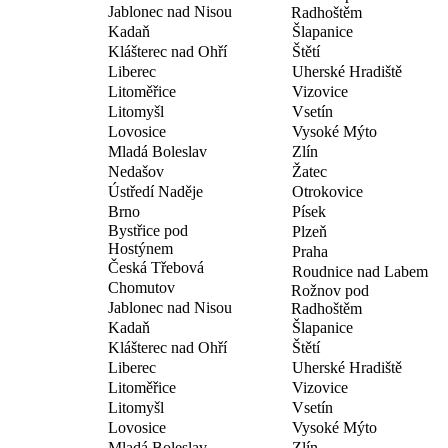
Jablonec nad Nisou
Radhoštěm
Kadaň
Šlapanice
Klášterec nad Ohří
Štětí
Liberec
Uherské Hradiště
Litoměřice
Vizovice
Litomyšl
Vsetín
Lovosice
Vysoké Mýto
Mladá Boleslav
Zlín
Nedašov
Žatec
Ústředí Naděje
Otrokovice
Brno
Písek
Bystřice pod
Plzeň
Hostýnem
Praha
Česká Třebová
Roudnice nad Labem
Chomutov
Rožnov pod
Jablonec nad Nisou
Radhoštěm
Kadaň
Šlapanice
Klášterec nad Ohří
Štětí
Liberec
Uherské Hradiště
Litoměřice
Vizovice
Litomyšl
Vsetín
Lovosice
Vysoké Mýto
Mladá Boleslav
Zlín