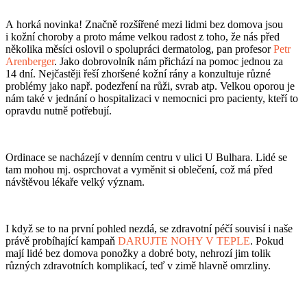
A horká novinka! Značně rozšířené mezi lidmi bez domova jsou
i kožní choroby a proto máme velkou radost z toho, že nás před
několika měsíci oslovil o spolupráci dermatolog, pan profesor
Petr
Arenberger
. Jako dobrovolník nám přichází na pomoc jednou za
14 dní. Nejčastěji řeší zhoršené kožní rány a konzultuje různé
problémy jako např. podezření na růži, svrab atp. Velkou oporou je
nám také v jednání o hospitalizaci v nemocnici pro pacienty, kteří to
opravdu nutně potřebují.
Ordinace se nacházejí v denním centru v ulici U Bulhara. Lidé se
tam mohou mj. osprchovat a vyměnit si oblečení, což má před
návštěvou lékaře velký význam.
I když se to na první pohled nezdá, se zdravotní péčí souvisí i naše
právě probíhající kampaň
DARUJTE NOHY V TEPLE
. Pokud
mají lidé bez domova ponožky a dobré boty, nehrozí jim tolik
různých zdravotních komplikací, teď v zimě hlavně omrzliny.