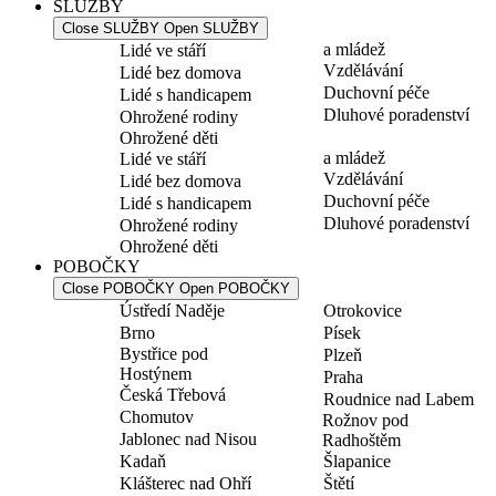
SLUŽBY
Close SLUŽBY
Open SLUŽBY
a mládež
Lidé ve stáří
Vzdělávání
Lidé bez domova
Duchovní péče
Lidé s handicapem
Dluhové poradenství
Ohrožené rodiny
Ohrožené děti
a mládež
Lidé ve stáří
Vzdělávání
Lidé bez domova
Duchovní péče
Lidé s handicapem
Dluhové poradenství
Ohrožené rodiny
Ohrožené děti
POBOČKY
Close POBOČKY
Open POBOČKY
Ústředí Naděje
Otrokovice
Brno
Písek
Bystřice pod
Plzeň
Hostýnem
Praha
Česká Třebová
Roudnice nad Labem
Chomutov
Rožnov pod
Jablonec nad Nisou
Radhoštěm
Kadaň
Šlapanice
Klášterec nad Ohří
Štětí