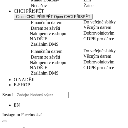
Nedašov
Žatec
CHCI PŘISPĚT
Close CHCI PŘISPĚT
Open CHCI PŘISPĚT
Do veřejné sbírky
Finančním darem
Věcným darem
Darem ze závěti
Dobrovolnictvím
Nákupem v e-shopu
NADĚJE
GDPR pro dárce
Zasláním DMS
Do veřejné sbírky
Finančním darem
Věcným darem
Darem ze závěti
Dobrovolnictvím
Nákupem v e-shopu
NADĚJE
GDPR pro dárce
Zasláním DMS
O NADĚJI
E-SHOP
Search
EN
Instagram
Facebook-f