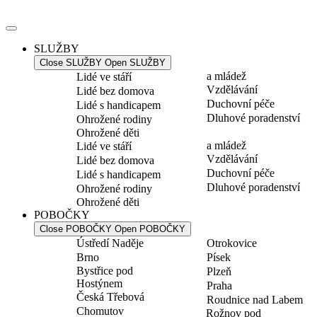
Přejít
k
obsahu
SLUŽBY
Close SLUŽBY
Open SLUŽBY
a mládež
Lidé ve stáří
Vzdělávání
Lidé bez domova
Duchovní péče
Lidé s handicapem
Dluhové poradenství
Ohrožené rodiny
Ohrožené děti
a mládež
Lidé ve stáří
Vzdělávání
Lidé bez domova
Duchovní péče
Lidé s handicapem
Dluhové poradenství
Ohrožené rodiny
Ohrožené děti
POBOČKY
Close POBOČKY
Open POBOČKY
Ústředí Naděje
Otrokovice
Brno
Písek
Bystřice pod
Plzeň
Hostýnem
Praha
Česká Třebová
Roudnice nad Labem
Chomutov
Rožnov pod