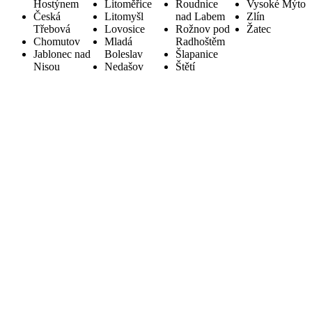
Hostýnem
Litoměřice
Roudnice
Vysoké Mýto
Česká
Litomyšl
nad Labem
Zlín
Třebová
Lovosice
Rožnov pod
Žatec
Chomutov
Mladá
Radhoštěm
Jablonec nad
Boleslav
Šlapanice
Nisou
Nedašov
Štětí