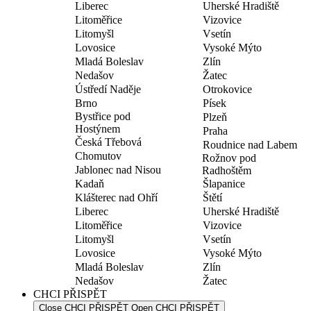
Liberec
Uherské Hradiště
Litoměřice
Vizovice
Litomyšl
Vsetín
Lovosice
Vysoké Mýto
Mladá Boleslav
Zlín
Nedašov
Žatec
Ústředí Naděje
Otrokovice
Brno
Písek
Bystřice pod
Plzeň
Hostýnem
Praha
Česká Třebová
Roudnice nad Labem
Chomutov
Rožnov pod
Jablonec nad Nisou
Radhoštěm
Kadaň
Šlapanice
Klášterec nad Ohří
Štětí
Liberec
Uherské Hradiště
Litoměřice
Vizovice
Litomyšl
Vsetín
Lovosice
Vysoké Mýto
Mladá Boleslav
Zlín
Nedašov
Žatec
CHCI PŘISPĚT
Close CHCI PŘISPĚT
Open CHCI PŘISPĚT