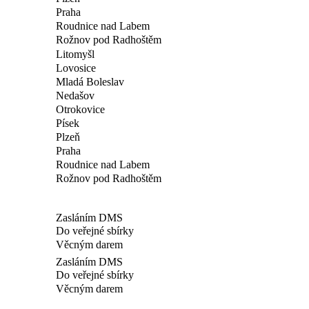
Praha
Roudnice nad Labem
Rožnov pod Radhoštěm
Litomyšl
Lovosice
Mladá Boleslav
Nedašov
Otrokovice
Písek
Plzeň
Praha
Roudnice nad Labem
Rožnov pod Radhoštěm
Zasláním DMS
Do veřejné sbírky
Věcným darem
Zasláním DMS
Do veřejné sbírky
Věcným darem