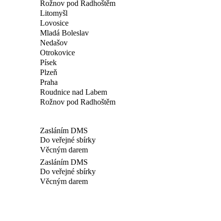
Rožnov pod Radhoštěm
Litomyšl
Lovosice
Mladá Boleslav
Nedašov
Otrokovice
Písek
Plzeň
Praha
Roudnice nad Labem
Rožnov pod Radhoštěm
Zasláním DMS
Do veřejné sbírky
Věcným darem
Zasláním DMS
Do veřejné sbírky
Věcným darem