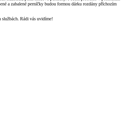
bené a zabalené perníčky budou formou dárku rozdány příchozím
h službách. Rádi vás uvidíme!