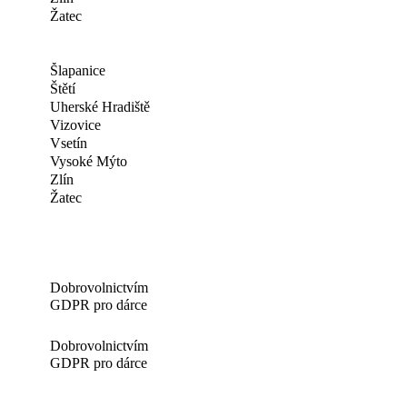
Žatec
Šlapanice
Štětí
Uherské Hradiště
Vizovice
Vsetín
Vysoké Mýto
Zlín
Žatec
Dobrovolnictvím
GDPR pro dárce
Dobrovolnictvím
GDPR pro dárce