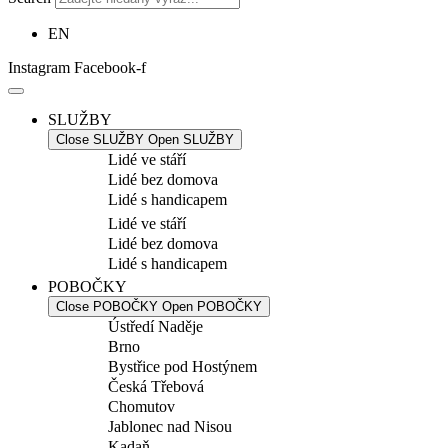
EN
Instagram
Facebook-f
SLUŽBY
Close SLUŽBY
Open SLUŽBY
Lidé ve stáří
Lidé bez domova
Lidé s handicapem
Lidé ve stáří
Lidé bez domova
Lidé s handicapem
POBOČKY
Close POBOČKY
Open POBOČKY
Ústředí Naděje
Brno
Bystřice pod Hostýnem
Česká Třebová
Chomutov
Jablonec nad Nisou
Kadaň