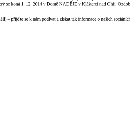
 který se koná 1. 12. 2014 v Domě NADĚJE v Klášterci nad Ohří. Ozdo
) – přijďte se k nám podívat a získat tak informace o našich sociáníc