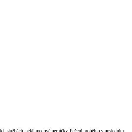
ích službách, pekli medové perníčky. Pečení proběhlo v posledním