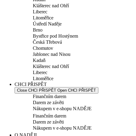
Klášterec nad Ohří
Liberec
Litoměřice
Ústředí Naděje
Brno
Bystřice pod Hostýnem
Česká Třebová
Chomutov
Jablonec nad Nisou
Kadaň
Klášterec nad Ohří
Liberec
Litoměřice
CHCI PŘISPĚT
Close CHCI PŘISPĚT
Open CHCI PŘISPĚT
Finančním darem
Darem ze závěti
Nákupem v e-shopu NADĚJE
Finančním darem
Darem ze závěti
Nákupem v e-shopu NADĚJE
O NADĚJI