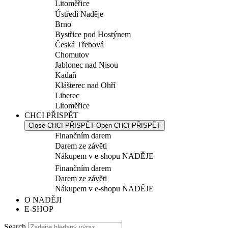
Litoměřice
Ústředí Naděje
Brno
Bystřice pod Hostýnem
Česká Třebová
Chomutov
Jablonec nad Nisou
Kadaň
Klášterec nad Ohří
Liberec
Litoměřice
CHCI PŘISPĚT
Close CHCI PŘISPĚT
Open CHCI PŘISPĚT
Finančním darem
Darem ze závěti
Nákupem v e-shopu NADĚJE
Finančním darem
Darem ze závěti
Nákupem v e-shopu NADĚJE
O NADĚJI
E-SHOP
Search