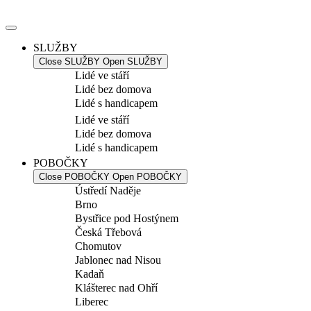
Přejít
k
obsahu
SLUŽBY
Close SLUŽBY
Open SLUŽBY
Lidé ve stáří
Lidé bez domova
Lidé s handicapem
Lidé ve stáří
Lidé bez domova
Lidé s handicapem
POBOČKY
Close POBOČKY
Open POBOČKY
Ústředí Naděje
Brno
Bystřice pod Hostýnem
Česká Třebová
Chomutov
Jablonec nad Nisou
Kadaň
Klášterec nad Ohří
Liberec