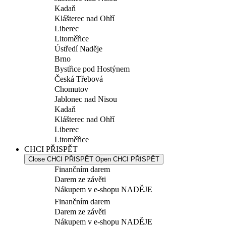
Kadaň
Klášterec nad Ohří
Liberec
Litoměřice
Ústředí Naděje
Brno
Bystřice pod Hostýnem
Česká Třebová
Chomutov
Jablonec nad Nisou
Kadaň
Klášterec nad Ohří
Liberec
Litoměřice
CHCI PŘISPĚT
Close CHCI PŘISPĚT
Open CHCI PŘISPĚT
Finančním darem
Darem ze závěti
Nákupem v e-shopu NADĚJE
Finančním darem
Darem ze závěti
Nákupem v e-shopu NADĚJE