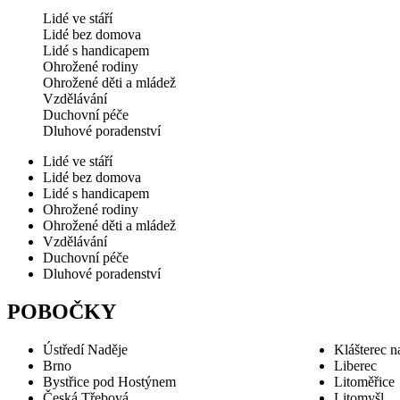
Lidé ve stáří
Lidé bez domova
Lidé s handicapem
Ohrožené rodiny
Ohrožené děti a mládež
Vzdělávání
Duchovní péče
Dluhové poradenství
Lidé ve stáří
Lidé bez domova
Lidé s handicapem
Ohrožené rodiny
Ohrožené děti a mládež
Vzdělávání
Duchovní péče
Dluhové poradenství
POBOČKY
Ústředí Naděje
Klášterec n
Brno
Liberec
Bystřice pod Hostýnem
Litoměřice
Česká Třebová
Litomyšl