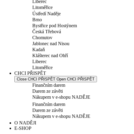
Liberec
Litoměřice
Ústředí Naděje
Brno
Bystřice pod Hostýnem
Česká Třebová
Chomutov
Jablonec nad Nisou
Kadaň
Klášterec nad Ohří
Liberec
Litoměřice
CHCI PŘISPĚT
Close CHCI PŘISPĚT
Open CHCI PŘISPĚT
Finančním darem
Darem ze závěti
Nákupem v e-shopu NADĚJE
Finančním darem
Darem ze závěti
Nákupem v e-shopu NADĚJE
O NADĚJI
E-SHOP