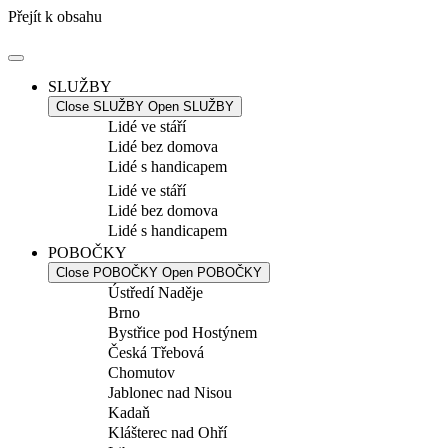
Přejít k obsahu
SLUŽBY
Close SLUŽBY
Open SLUŽBY
Lidé ve stáří
Lidé bez domova
Lidé s handicapem
Lidé ve stáří
Lidé bez domova
Lidé s handicapem
POBOČKY
Close POBOČKY
Open POBOČKY
Ústředí Naděje
Brno
Bystřice pod Hostýnem
Česká Třebová
Chomutov
Jablonec nad Nisou
Kadaň
Klášterec nad Ohří