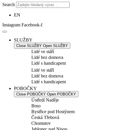
Search
EN
Instagram
Facebook-f
SLUŽBY
Close SLUŽBY
Open SLUŽBY
Lidé ve stáří
Lidé bez domova
Lidé s handicapem
Lidé ve stáří
Lidé bez domova
Lidé s handicapem
POBOČKY
Close POBOČKY
Open POBOČKY
Ústředí Naděje
Brno
Bystřice pod Hostýnem
Česká Třebová
Chomutov
Jablonec nad Nisou