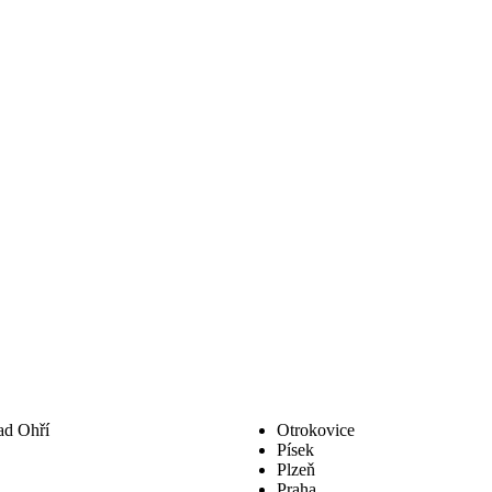
ad Ohří
Otrokovice
Písek
Plzeň
Praha