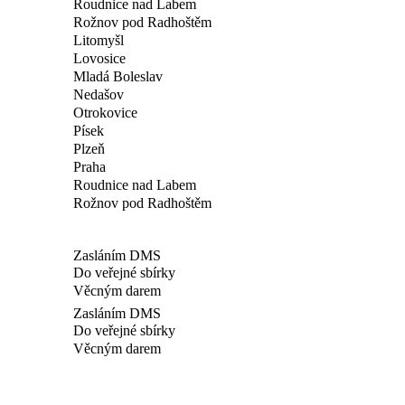
Roudnice nad Labem
Rožnov pod Radhoštěm
Litomyšl
Lovosice
Mladá Boleslav
Nedašov
Otrokovice
Písek
Plzeň
Praha
Roudnice nad Labem
Rožnov pod Radhoštěm
Zasláním DMS
Do veřejné sbírky
Věcným darem
Zasláním DMS
Do veřejné sbírky
Věcným darem