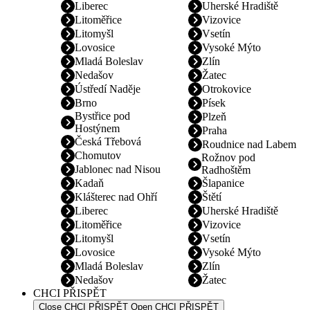
Liberec
Uherské Hradiště
Litoměřice
Vizovice
Litomyšl
Vsetín
Lovosice
Vysoké Mýto
Mladá Boleslav
Zlín
Nedašov
Žatec
Ústředí Naděje
Otrokovice
Brno
Písek
Bystřice pod
Plzeň
Hostýnem
Praha
Česká Třebová
Roudnice nad Labem
Chomutov
Rožnov pod
Jablonec nad Nisou
Radhoštěm
Kadaň
Šlapanice
Klášterec nad Ohří
Štětí
Liberec
Uherské Hradiště
Litoměřice
Vizovice
Litomyšl
Vsetín
Lovosice
Vysoké Mýto
Mladá Boleslav
Zlín
Nedašov
Žatec
CHCI PŘISPĚT
Close CHCI PŘISPĚT
Open CHCI PŘISPĚT