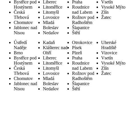
Bystřice pod
Liberec
Praha
Vsetín
Hostýnem
Litoměřice
Roudnice
Vysoké Mýto
Česká
Litomyšl
nad Labem
Zlín
Třebová
Lovosice
Rožnov pod
Žatec
Chomutov
Mladá
Radhoštěm
Jablonec nad
Boleslav
Šlapanice
Nisou
Nedašov
Štětí
Ústředí
Kadaň
Otrokovice
Uherské
Naděje
Klášterec nad
Písek
Hradiště
Brno
Ohří
Plzeň
Vizovice
Bystřice pod
Liberec
Praha
Vsetín
Hostýnem
Litoměřice
Roudnice
Vysoké Mýto
Česká
Litomyšl
nad Labem
Zlín
Třebová
Lovosice
Rožnov pod
Žatec
Chomutov
Mladá
Radhoštěm
Jablonec nad
Boleslav
Šlapanice
Nisou
Nedašov
Štětí