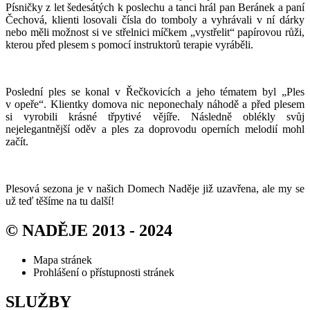
Písničky z let šedesátých k poslechu a tanci hrál pan Beránek a paní
Čechová, klienti losovali čísla do tomboly a vyhrávali v ní dárky
nebo měli možnost si ve střelnici míčkem „vystřelit“ papírovou růži,
kterou před plesem s pomocí instruktorů terapie vyráběli.
Poslední ples se konal v Řečkovicích a jeho tématem byl „Ples
v opeře“. Klientky domova nic neponechaly náhodě a před plesem
si vyrobili krásné třpytivé vějíře. Následně oblékly svůj
nejelegantnější oděv a ples za doprovodu operních melodií mohl
začít.
Plesová sezona je v našich Domech Naděje již uzavřena, ale my se
už teď těšíme na tu další!
© NADĚJE 2013 - 2024
Mapa stránek
Prohlášení o přístupnosti stránek
SLUŽBY