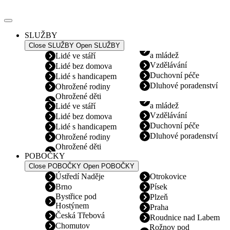
Přejít
k
obsahu
SLUŽBY
Close SLUŽBY
Open SLUŽBY
a mládež
Lidé ve stáří
Vzdělávání
Lidé bez domova
Duchovní péče
Lidé s handicapem
Dluhové poradenství
Ohrožené rodiny
Ohrožené děti
a mládež
Lidé ve stáří
Vzdělávání
Lidé bez domova
Duchovní péče
Lidé s handicapem
Dluhové poradenství
Ohrožené rodiny
Ohrožené děti
POBOČKY
Close POBOČKY
Open POBOČKY
Ústředí Naděje
Otrokovice
Brno
Písek
Bystřice pod
Plzeň
Hostýnem
Praha
Česká Třebová
Roudnice nad Labem
Chomutov
Rožnov pod