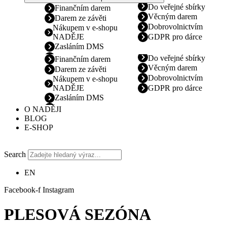
Do veřejné sbírky
Finančním darem
Věcným darem
Darem ze závěti
Dobrovolnictvím
Nákupem v e-shopu
NADĚJE
GDPR pro dárce
Zasláním DMS
Do veřejné sbírky
Finančním darem
Věcným darem
Darem ze závěti
Dobrovolnictvím
Nákupem v e-shopu
NADĚJE
GDPR pro dárce
Zasláním DMS
O NADĚJI
BLOG
E-SHOP
Search
EN
Facebook-f
Instagram
PLESOVÁ SEZÓNA