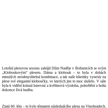
Letošní plesovou sezonu zahájil Dům Naděje v Bohunicích se svým
„Kloboukovým“ plesem. Dáma a klobouk – to byla v dobách
minulých neodmyslitelná kombinace, a tak naše klientky vynesly na
plese své elegantní kloboučky, ve kterých jim to moc slušelo. V sále
byla k vidění krásná barevná a květinová výzdoba, pohoštění a hrála
dokonce živá hudba.
Zlatá 60. léta – to bylo tématem následujícího plesu na Vinohradech.