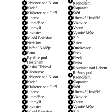
Jablonec nad Nisou
Radhoštěm
Kadaň
Šlapanice
Klášterec nad Ohří
Štětí
Liberec
Uherské Hradiště
Litoměřice
Vizovice
Litomyšl
Vsetín
Lovosice
Vysoké Mýto
Mladá Boleslav
Zlín
Nedašov
Žatec
Ústředí Naděje
Otrokovice
Brno
Písek
Bystřice pod
Plzeň
Hostýnem
Praha
Česká Třebová
Roudnice nad Labem
Chomutov
Rožnov pod
Jablonec nad Nisou
Radhoštěm
Kadaň
Šlapanice
Klášterec nad Ohří
Štětí
Liberec
Uherské Hradiště
Litoměřice
Vizovice
Litomyšl
Vsetín
Lovosice
Vysoké Mýto
Mladá Boleslav
Zlín