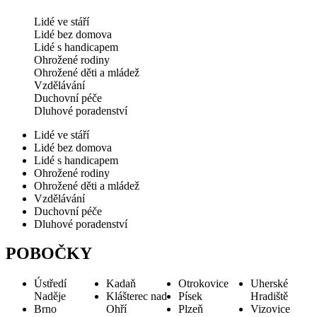
Lidé ve stáří
Lidé bez domova
Lidé s handicapem
Ohrožené rodiny
Ohrožené děti a mládež
Vzdělávání
Duchovní péče
Dluhové poradenství
Lidé ve stáří
Lidé bez domova
Lidé s handicapem
Ohrožené rodiny
Ohrožené děti a mládež
Vzdělávání
Duchovní péče
Dluhové poradenství
POBOČKY
Ústředí
Kadaň
Otrokovice
Uherské
Naděje
Klášterec nad
Písek
Hradiště
Brno
Ohří
Plzeň
Vizovice