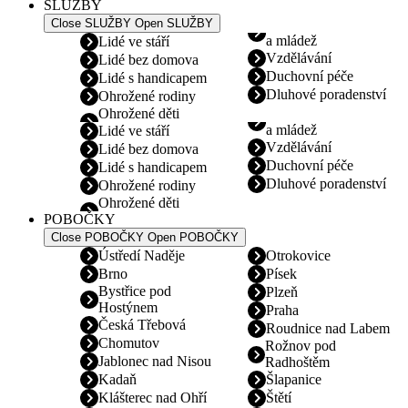
SLUŽBY
Close SLUŽBY
Open SLUŽBY
a mládež
Lidé ve stáří
Vzdělávání
Lidé bez domova
Duchovní péče
Lidé s handicapem
Dluhové poradenství
Ohrožené rodiny
Ohrožené děti
a mládež
Lidé ve stáří
Vzdělávání
Lidé bez domova
Duchovní péče
Lidé s handicapem
Dluhové poradenství
Ohrožené rodiny
Ohrožené děti
POBOČKY
Close POBOČKY
Open POBOČKY
Ústředí Naděje
Otrokovice
Brno
Písek
Bystřice pod
Plzeň
Hostýnem
Praha
Česká Třebová
Roudnice nad Labem
Chomutov
Rožnov pod
Jablonec nad Nisou
Radhoštěm
Kadaň
Šlapanice
Klášterec nad Ohří
Štětí