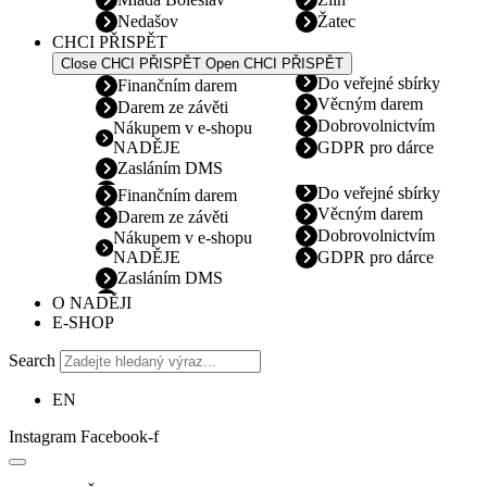
Nedašov
Žatec
CHCI PŘISPĚT
Close CHCI PŘISPĚT
Open CHCI PŘISPĚT
Do veřejné sbírky
Finančním darem
Věcným darem
Darem ze závěti
Dobrovolnictvím
Nákupem v e-shopu
NADĚJE
GDPR pro dárce
Zasláním DMS
Do veřejné sbírky
Finančním darem
Věcným darem
Darem ze závěti
Dobrovolnictvím
Nákupem v e-shopu
NADĚJE
GDPR pro dárce
Zasláním DMS
O NADĚJI
E-SHOP
Search
EN
Instagram
Facebook-f