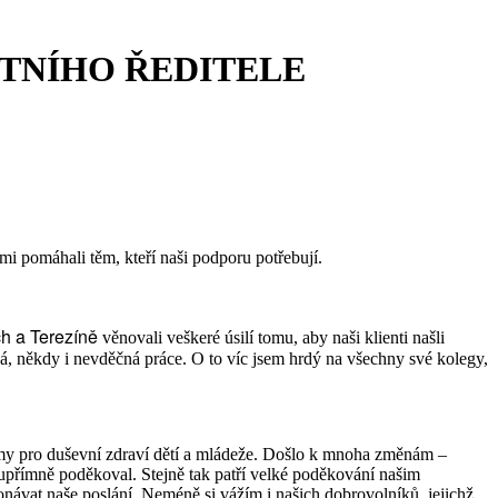
STNÍHO ŘEDITELE
ámi pomáhali těm, kteří naši podporu potřebují.
ch a Terezíně
věnovali veškeré úsilí tomu, aby naši klienti našli
ná, někdy i nevděčná práce. O to víc jsem hrdý na všechny své kolegy,
ýmy pro duševní zdraví dětí a mládeže. Došlo k mnoha změnám –
upřímně poděkoval. Stejně tak patří velké poděkování našim
vat naše poslání. Neméně si vážím i našich dobrovolníků, jejichž