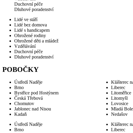
Duchovní péče
Dluhové poradenství
Lidé ve stáří
Lidé bez domova
Lidé s handicapem
Ohrožené rodiny
Ohrožené děti a mládež
Vzdělávání
Duchovní péče
Dluhové poradenství
POBOČKY
Ústředí Naděje
Klášterec n
Brno
Liberec
Bystřice pod Hostýnem
Litoměřice
Česká Třebová
Litomyšl
Chomutov
Lovosice
Jablonec nad Nisou
Mladá Bole
Kadaň
Nedašov
Ústředí Naděje
Klášterec n
Brno
Liberec