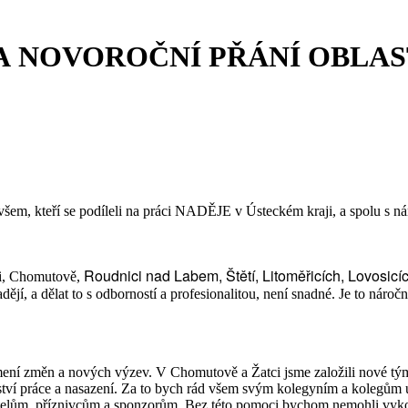
 A NOVOROČNÍ PŘÁNÍ OBLA
t všem, kteří se podíleli na práci NADĚJE v Ústeckém kraji, a spolu s n
Roudnici nad Labem, Štětí, Litoměřicích, Lovosicí
i, Chomutově,
í, a dělat to s odborností a profesionalitou, není snadné. Je to nároč
namení změn a nových výzev. V Chomutově a Žatci jsme založili nové t
tví práce a nasazení. Za to bych rád všem svým kolegyním a kolegům 
elům, příznivcům a sponzorům. Bez této pomoci bychom nemohli vykoná