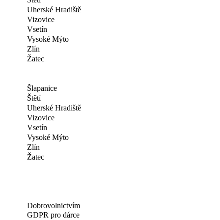
Uherské Hradiště
Vizovice
Vsetín
Vysoké Mýto
Zlín
Žatec
Šlapanice
Štětí
Uherské Hradiště
Vizovice
Vsetín
Vysoké Mýto
Zlín
Žatec
Dobrovolnictvím
GDPR pro dárce