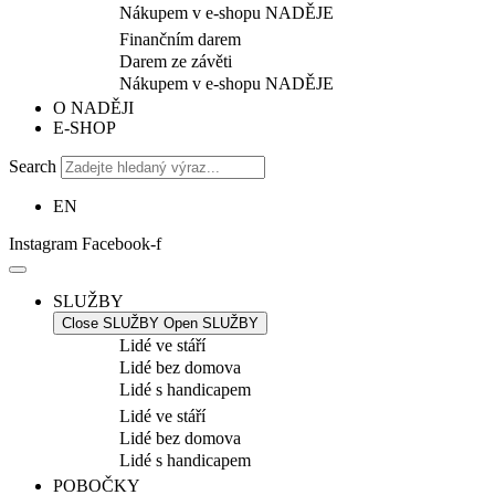
Nákupem v e-shopu NADĚJE
Finančním darem
Darem ze závěti
Nákupem v e-shopu NADĚJE
O NADĚJI
E-SHOP
Search
EN
Instagram
Facebook-f
SLUŽBY
Close SLUŽBY
Open SLUŽBY
Lidé ve stáří
Lidé bez domova
Lidé s handicapem
Lidé ve stáří
Lidé bez domova
Lidé s handicapem
POBOČKY