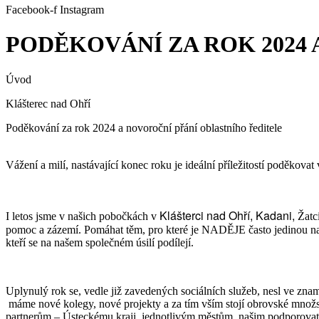
Facebook-f
Instagram
PODĚKOVÁNÍ ZA ROK 2024
Úvod
Klášterec nad Ohří
Poděkování za rok 2024 a novoroční přání oblastního ředitele
Vážení a milí, nastávající konec roku je ideální příležitostí poděkova
Klášterci nad Ohří,
Kadani,
I letos jsme v našich pobočkách v
Žatc
pomoc a zázemí. Pomáhat těm, pro které je NADĚJE často jedinou naděj
kteří se na našem společném úsilí podílejí.
Uplynulý rok se, vedle již zavedených sociálních služeb, nesl ve z
máme nové kolegy, nové projekty a za tím vším stojí obrovské množs
partnerům – Ústeckému kraji, jednotlivým městům, našim podporovat