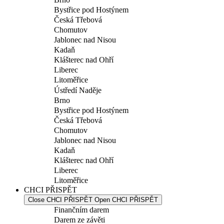
Bystřice pod Hostýnem
Česká Třebová
Chomutov
Jablonec nad Nisou
Kadaň
Klášterec nad Ohří
Liberec
Litoměřice
Ústředí Naděje
Brno
Bystřice pod Hostýnem
Česká Třebová
Chomutov
Jablonec nad Nisou
Kadaň
Klášterec nad Ohří
Liberec
Litoměřice
CHCI PŘISPĚT
Close CHCI PŘISPĚT
Open CHCI PŘISPĚT
Finančním darem
Darem ze závěti