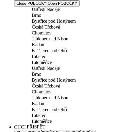
Close POBOČKY
Open POBOČKY
Ústředí Naděje
Brno
Bystřice pod Hostýnem
Česká Třebová
Chomutov
Jablonec nad Nisou
Kadaň
Klášterec nad Ohří
Liberec
Litoměřice
Ústředí Naděje
Brno
Bystřice pod Hostýnem
Česká Třebová
Chomutov
Jablonec nad Nisou
Kadaň
Klášterec nad Ohří
Liberec
Litoměřice
CHCI PŘISPĚT