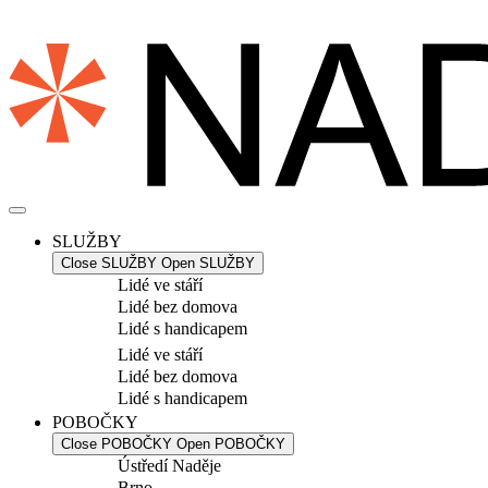
Přejít
k
obsahu
SLUŽBY
Close SLUŽBY
Open SLUŽBY
Lidé ve stáří
Lidé bez domova
Lidé s handicapem
Lidé ve stáří
Lidé bez domova
Lidé s handicapem
POBOČKY
Close POBOČKY
Open POBOČKY
Ústředí Naděje
Brno