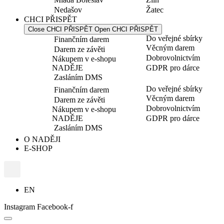
Nedašov
Žatec
CHCI PŘISPĚT
Close CHCI PŘISPĚT
Open CHCI PŘISPĚT
Do veřejné sbírky
Finančním darem
Věcným darem
Darem ze závěti
Dobrovolnictvím
Nákupem v e-shopu
NADĚJE
GDPR pro dárce
Zasláním DMS
Do veřejné sbírky
Finančním darem
Věcným darem
Darem ze závěti
Dobrovolnictvím
Nákupem v e-shopu
NADĚJE
GDPR pro dárce
Zasláním DMS
O NADĚJI
E-SHOP
EN
Instagram
Facebook-f