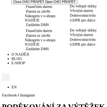
Close CHCI PŘISPĚT
Open CHCI PŘISPĚT
Do veřejné sbírky
Finančním darem
Věcným darem
Darem ze závěti
Dobrovolnictvím
Nákupem v e-shopu
NADĚJE
GDPR pro dárce
Zasláním DMS
Do veřejné sbírky
Finančním darem
Věcným darem
Darem ze závěti
Dobrovolnictvím
Nákupem v e-shopu
NADĚJE
GDPR pro dárce
Zasláním DMS
O NADĚJI
BLOG
E-SHOP
EN
Facebook-f
Instagram
PODĚKOVÁNÍ ZA VÝTĚŽEK