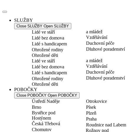
Přejít
k
obsahu
SLUŽBY
Close SLUŽBY
Open SLUŽBY
a mládež
Lidé ve stáří
Vzdělávání
Lidé bez domova
Duchovní péče
Lidé s handicapem
Dluhové poradenství
Ohrožené rodiny
Ohrožené děti
a mládež
Lidé ve stáří
Vzdělávání
Lidé bez domova
Duchovní péče
Lidé s handicapem
Dluhové poradenství
Ohrožené rodiny
Ohrožené děti
POBOČKY
Close POBOČKY
Open POBOČKY
Ústředí Naděje
Otrokovice
Brno
Písek
Bystřice pod
Plzeň
Hostýnem
Praha
Česká Třebová
Roudnice nad Labem
Chomutov
Rožnov pod