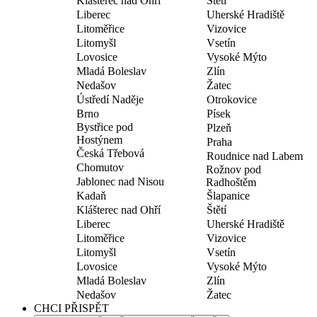
Klášterec nad Ohří
Štětí
Liberec
Uherské Hradiště
Litoměřice
Vizovice
Litomyšl
Vsetín
Lovosice
Vysoké Mýto
Mladá Boleslav
Zlín
Nedašov
Žatec
Ústředí Naděje
Otrokovice
Brno
Písek
Bystřice pod
Plzeň
Hostýnem
Praha
Česká Třebová
Roudnice nad Labem
Chomutov
Rožnov pod
Jablonec nad Nisou
Radhoštěm
Kadaň
Šlapanice
Klášterec nad Ohří
Štětí
Liberec
Uherské Hradiště
Litoměřice
Vizovice
Litomyšl
Vsetín
Lovosice
Vysoké Mýto
Mladá Boleslav
Zlín
Nedašov
Žatec
CHCI PŘISPĚT