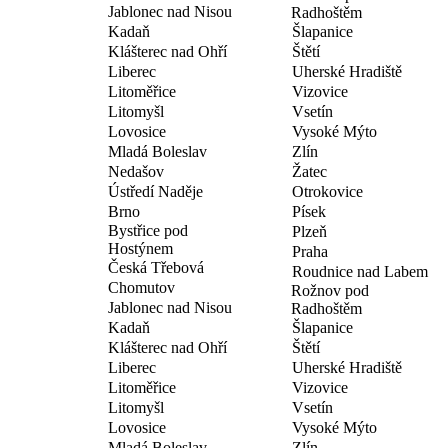
Jablonec nad Nisou
Radhoštěm
Kadaň
Šlapanice
Klášterec nad Ohří
Štětí
Liberec
Uherské Hradiště
Litoměřice
Vizovice
Litomyšl
Vsetín
Lovosice
Vysoké Mýto
Mladá Boleslav
Zlín
Nedašov
Žatec
Ústředí Naděje
Otrokovice
Brno
Písek
Bystřice pod
Plzeň
Hostýnem
Praha
Česká Třebová
Roudnice nad Labem
Chomutov
Rožnov pod
Jablonec nad Nisou
Radhoštěm
Kadaň
Šlapanice
Klášterec nad Ohří
Štětí
Liberec
Uherské Hradiště
Litoměřice
Vizovice
Litomyšl
Vsetín
Lovosice
Vysoké Mýto
Mladá Boleslav
Zlín