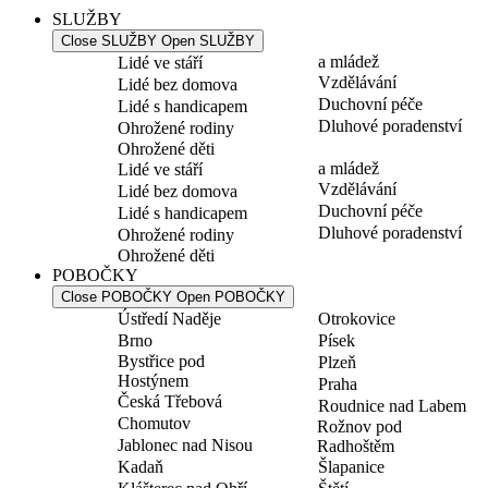
SLUŽBY
Close SLUŽBY
Open SLUŽBY
a mládež
Lidé ve stáří
Vzdělávání
Lidé bez domova
Duchovní péče
Lidé s handicapem
Dluhové poradenství
Ohrožené rodiny
Ohrožené děti
a mládež
Lidé ve stáří
Vzdělávání
Lidé bez domova
Duchovní péče
Lidé s handicapem
Dluhové poradenství
Ohrožené rodiny
Ohrožené děti
POBOČKY
Close POBOČKY
Open POBOČKY
Ústředí Naděje
Otrokovice
Brno
Písek
Bystřice pod
Plzeň
Hostýnem
Praha
Česká Třebová
Roudnice nad Labem
Chomutov
Rožnov pod
Jablonec nad Nisou
Radhoštěm
Kadaň
Šlapanice