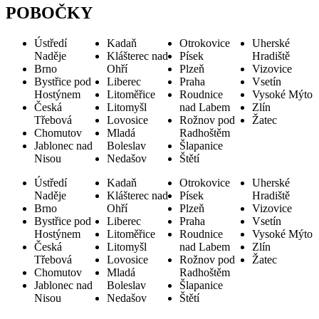
POBOČKY
Ústředí
Kadaň
Otrokovice
Uherské
Naděje
Klášterec nad
Písek
Hradiště
Brno
Ohří
Plzeň
Vizovice
Bystřice pod
Liberec
Praha
Vsetín
Hostýnem
Litoměřice
Roudnice
Vysoké Mýto
Česká
Litomyšl
nad Labem
Zlín
Třebová
Lovosice
Rožnov pod
Žatec
Chomutov
Mladá
Radhoštěm
Jablonec nad
Boleslav
Šlapanice
Nisou
Nedašov
Štětí
Ústředí
Kadaň
Otrokovice
Uherské
Naděje
Klášterec nad
Písek
Hradiště
Brno
Ohří
Plzeň
Vizovice
Bystřice pod
Liberec
Praha
Vsetín
Hostýnem
Litoměřice
Roudnice
Vysoké Mýto
Česká
Litomyšl
nad Labem
Zlín
Třebová
Lovosice
Rožnov pod
Žatec
Chomutov
Mladá
Radhoštěm
Jablonec nad
Boleslav
Šlapanice
Nisou
Nedašov
Štětí