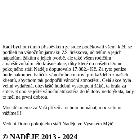
Rádi bychom tímto příspěvkem ze srdce poděkovali všem, ktěří se
podíleli na vánočním jarmaku ZŠ Jiráskova, učitelům a jejich
nápadům, žákům a jejich tvorbě, ale také všem rodičům
a návštěvníkům této krásné akce, díky které do našeho Domu
pokojného stáří Naděje doputovalo 17.882,- Kč. Za tyto peníze
bude nakoupen balíček vánočního cukroví pro každého z našich
klientů, abychom tak podpořili vánoční atmosféru. Celá akce byla
velmi vydařená, obzvláště hudební vystoupení žáků, ta brala za
srdce. Koho se ještě vánoční atmosféra do té doby nedotýkala, tady
to měl na první dobrou.
Moc děkujeme za Vaši přízeň a ochotu pomáhat, moc si toho
vážíme!!!
Vedení Domu pokojného stáři Naděje ve Vysokém Mýtě
© NADĚJE 2013 - 2024