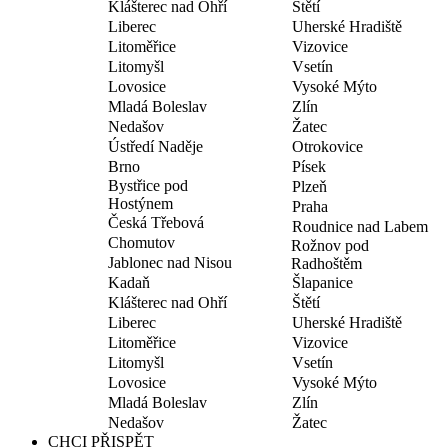
Klášterec nad Ohří
Štětí
Liberec
Uherské Hradiště
Litoměřice
Vizovice
Litomyšl
Vsetín
Lovosice
Vysoké Mýto
Mladá Boleslav
Zlín
Nedašov
Žatec
Ústředí Naděje
Otrokovice
Brno
Písek
Bystřice pod
Plzeň
Hostýnem
Praha
Česká Třebová
Roudnice nad Labem
Chomutov
Rožnov pod
Jablonec nad Nisou
Radhoštěm
Kadaň
Šlapanice
Klášterec nad Ohří
Štětí
Liberec
Uherské Hradiště
Litoměřice
Vizovice
Litomyšl
Vsetín
Lovosice
Vysoké Mýto
Mladá Boleslav
Zlín
Nedašov
Žatec
CHCI PŘISPĚT