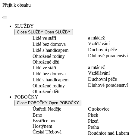
Přejít k obsahu
SLUŽBY
Close SLUŽBY
Open SLUŽBY
a mládež
Lidé ve stáří
Vzdělávání
Lidé bez domova
Duchovní péče
Lidé s handicapem
Dluhové poradenství
Ohrožené rodiny
Ohrožené děti
a mládež
Lidé ve stáří
Vzdělávání
Lidé bez domova
Duchovní péče
Lidé s handicapem
Dluhové poradenství
Ohrožené rodiny
Ohrožené děti
POBOČKY
Close POBOČKY
Open POBOČKY
Ústředí Naděje
Otrokovice
Brno
Písek
Bystřice pod
Plzeň
Hostýnem
Praha
Česká Třebová
Roudnice nad Labem