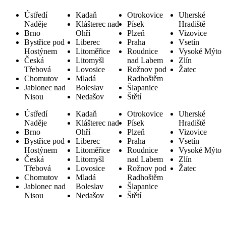
Ústředí
Kadaň
Otrokovice
Uherské
Naděje
Klášterec nad
Písek
Hradiště
Brno
Ohří
Plzeň
Vizovice
Bystřice pod
Liberec
Praha
Vsetín
Hostýnem
Litoměřice
Roudnice
Vysoké Mýto
Česká
Litomyšl
nad Labem
Zlín
Třebová
Lovosice
Rožnov pod
Žatec
Chomutov
Mladá
Radhoštěm
Jablonec nad
Boleslav
Šlapanice
Nisou
Nedašov
Štětí
Ústředí
Kadaň
Otrokovice
Uherské
Naděje
Klášterec nad
Písek
Hradiště
Brno
Ohří
Plzeň
Vizovice
Bystřice pod
Liberec
Praha
Vsetín
Hostýnem
Litoměřice
Roudnice
Vysoké Mýto
Česká
Litomyšl
nad Labem
Zlín
Třebová
Lovosice
Rožnov pod
Žatec
Chomutov
Mladá
Radhoštěm
Jablonec nad
Boleslav
Šlapanice
Nisou
Nedašov
Štětí