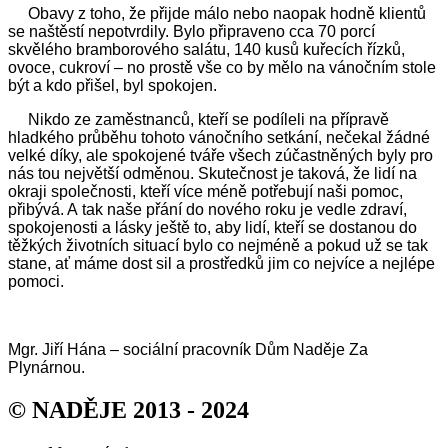
Obavy z toho, že přijde málo nebo naopak hodně klientů
se naštěstí nepotvrdily. Bylo připraveno cca 70 porcí
skvělého bramborového salátu, 140 kusů kuřecích řízků,
ovoce, cukroví – no prostě vše co by mělo na vánočním stole
být a kdo přišel, byl spokojen.
Nikdo ze zaměstnanců, kteří se podíleli na přípravě
hladkého průběhu tohoto vánočního setkání, nečekal žádné
velké díky, ale spokojené tváře všech zúčastněných byly pro
nás tou největší odměnou. Skutečnost je taková, že lidí na
okraji společnosti, kteří více méně potřebují naši pomoc,
přibývá. A tak naše přání do nového roku je vedle zdraví,
spokojenosti a lásky ještě to, aby lidí, kteří se dostanou do
těžkých životních situací bylo co nejméně a pokud už se tak
stane, ať máme dost sil a prostředků jim co nejvíce a nejlépe
pomoci.
Mgr. Jiří Hána – sociální pracovník Dům Naděje Za
Plynárnou.
© NADĚJE 2013 - 2024