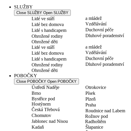
SLUŽBY
Close SLUŽBY
Open SLUŽBY
a mládež
Lidé ve stáří
Vzdělávání
Lidé bez domova
Duchovní péče
Lidé s handicapem
Dluhové poradenství
Ohrožené rodiny
Ohrožené děti
a mládež
Lidé ve stáří
Vzdělávání
Lidé bez domova
Duchovní péče
Lidé s handicapem
Dluhové poradenství
Ohrožené rodiny
Ohrožené děti
POBOČKY
Close POBOČKY
Open POBOČKY
Ústředí Naděje
Otrokovice
Brno
Písek
Bystřice pod
Plzeň
Hostýnem
Praha
Česká Třebová
Roudnice nad Labem
Chomutov
Rožnov pod
Jablonec nad Nisou
Radhoštěm
Kadaň
Šlapanice