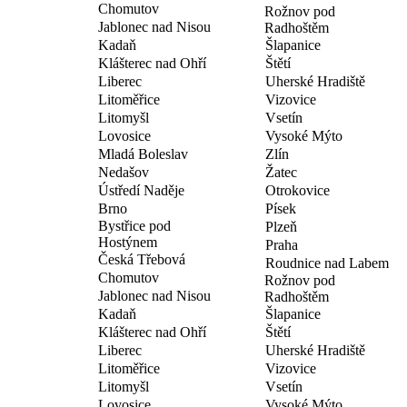
Chomutov
Rožnov pod
Jablonec nad Nisou
Radhoštěm
Kadaň
Šlapanice
Klášterec nad Ohří
Štětí
Liberec
Uherské Hradiště
Litoměřice
Vizovice
Litomyšl
Vsetín
Lovosice
Vysoké Mýto
Mladá Boleslav
Zlín
Nedašov
Žatec
Ústředí Naděje
Otrokovice
Brno
Písek
Bystřice pod
Plzeň
Hostýnem
Praha
Česká Třebová
Roudnice nad Labem
Chomutov
Rožnov pod
Jablonec nad Nisou
Radhoštěm
Kadaň
Šlapanice
Klášterec nad Ohří
Štětí
Liberec
Uherské Hradiště
Litoměřice
Vizovice
Litomyšl
Vsetín
Lovosice
Vysoké Mýto