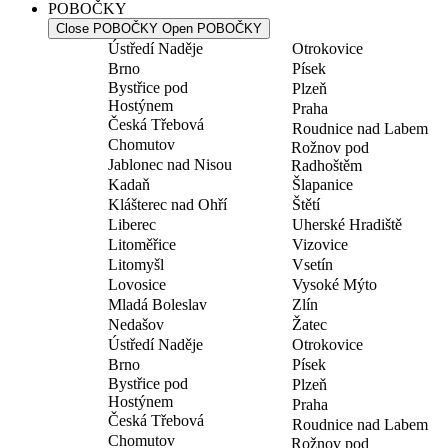
POBOČKY
Close POBOČKY
Open POBOČKY
Ústředí Naděje
Otrokovice
Brno
Písek
Bystřice pod
Plzeň
Hostýnem
Praha
Česká Třebová
Roudnice nad Labem
Chomutov
Rožnov pod
Jablonec nad Nisou
Radhoštěm
Kadaň
Šlapanice
Klášterec nad Ohří
Štětí
Liberec
Uherské Hradiště
Litoměřice
Vizovice
Litomyšl
Vsetín
Lovosice
Vysoké Mýto
Mladá Boleslav
Zlín
Nedašov
Žatec
Ústředí Naděje
Otrokovice
Brno
Písek
Bystřice pod
Plzeň
Hostýnem
Praha
Česká Třebová
Roudnice nad Labem
Chomutov
Rožnov pod