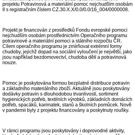
projektu Potravinová a materiální pomoc nejchudším osobám
II s registračním číslem CZ.30.X.X/0.0/0.0/16_004/0000008.
Projekt je financován z prostředků Fondu evropské pomoci
nejchudším osobám prostřednictvím Operačního programu
potravinové a materiální pomoci a státního rozpočtu ČR.
Cílem operačního programu je zmírňovat extrémní formy
chudoby, jejichž dopad na sociální vyloučení je největší, jako
jsou například bezdomovectví, chudoba dětí a potravinová
nouze.
Pomoc je poskytována formou bezplatné distribuce potravin
a základního materiálního zboží. Aktuálně jsou poskytovány
dodávky potravin s dlouhodobou trvanlivostí, sortiment
hygienických potřeb, textilních výrobků, základních domácích
potřeb, spacáků, karimatek, stanů a školních pomůcek. Nově
v pandemii byly z projektu financovány a poskytnuty roušky.
V rámci programu jsou poskytovány i doprovodné aktivity,