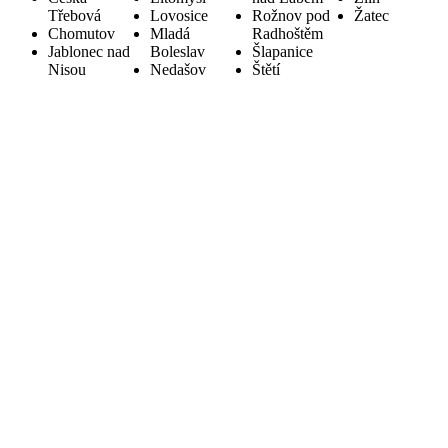
Třebová
Lovosice
Rožnov pod
Žatec
Chomutov
Mladá
Radhoštěm
Jablonec nad
Boleslav
Šlapanice
Nisou
Nedašov
Štětí