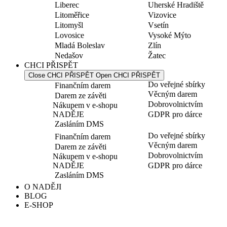
Liberec
Uherské Hradiště
Litoměřice
Vizovice
Litomyšl
Vsetín
Lovosice
Vysoké Mýto
Mladá Boleslav
Zlín
Nedašov
Žatec
CHCI PŘISPĚT
Close CHCI PŘISPĚT
Open CHCI PŘISPĚT
Do veřejné sbírky
Finančním darem
Věcným darem
Darem ze závěti
Dobrovolnictvím
Nákupem v e-shopu
NADĚJE
GDPR pro dárce
Zasláním DMS
Do veřejné sbírky
Finančním darem
Věcným darem
Darem ze závěti
Dobrovolnictvím
Nákupem v e-shopu
NADĚJE
GDPR pro dárce
Zasláním DMS
O NADĚJI
BLOG
E-SHOP