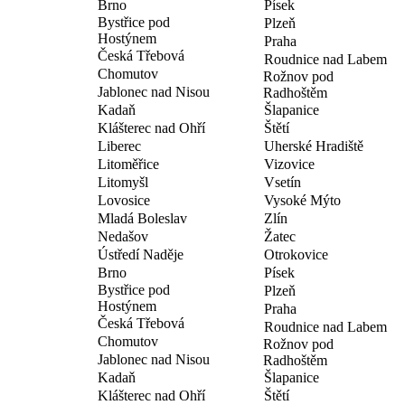
Brno
Písek
Bystřice pod
Plzeň
Hostýnem
Praha
Česká Třebová
Roudnice nad Labem
Chomutov
Rožnov pod
Jablonec nad Nisou
Radhoštěm
Kadaň
Šlapanice
Klášterec nad Ohří
Štětí
Liberec
Uherské Hradiště
Litoměřice
Vizovice
Litomyšl
Vsetín
Lovosice
Vysoké Mýto
Mladá Boleslav
Zlín
Nedašov
Žatec
Ústředí Naděje
Otrokovice
Brno
Písek
Bystřice pod
Plzeň
Hostýnem
Praha
Česká Třebová
Roudnice nad Labem
Chomutov
Rožnov pod
Jablonec nad Nisou
Radhoštěm
Kadaň
Šlapanice
Klášterec nad Ohří
Štětí