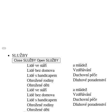
Přejít
k
obsahu
SLUŽBY
Close SLUŽBY
Open SLUŽBY
a mládež
Lidé ve stáří
Vzdělávání
Lidé bez domova
Duchovní péče
Lidé s handicapem
Dluhové poradenství
Ohrožené rodiny
Ohrožené děti
a mládež
Lidé ve stáří
Vzdělávání
Lidé bez domova
Duchovní péče
Lidé s handicapem
Dluhové poradenství
Ohrožené rodiny
Ohrožené děti