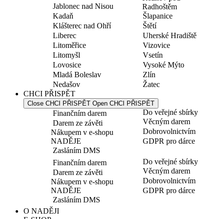
Jablonec nad Nisou
Radhoštěm
Kadaň
Šlapanice
Klášterec nad Ohří
Štětí
Liberec
Uherské Hradiště
Litoměřice
Vizovice
Litomyšl
Vsetín
Lovosice
Vysoké Mýto
Mladá Boleslav
Zlín
Nedašov
Žatec
CHCI PŘISPĚT
Close CHCI PŘISPĚT
Open CHCI PŘISPĚT
Do veřejné sbírky
Finančním darem
Věcným darem
Darem ze závěti
Dobrovolnictvím
Nákupem v e-shopu
NADĚJE
GDPR pro dárce
Zasláním DMS
Do veřejné sbírky
Finančním darem
Věcným darem
Darem ze závěti
Dobrovolnictvím
Nákupem v e-shopu
NADĚJE
GDPR pro dárce
Zasláním DMS
O NADĚJI