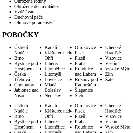
Ohrožené rodiny
Ohrožené děti a mládež
Vzdělávání
Duchovní péče
Dluhové poradenství
POBOČKY
Ústředí
Kadaň
Otrokovice
Uherské
Naděje
Klášterec nad
Písek
Hradiště
Brno
Ohří
Plzeň
Vizovice
Bystřice pod
Liberec
Praha
Vsetín
Hostýnem
Litoměřice
Roudnice
Vysoké Mýto
Česká
Litomyšl
nad Labem
Zlín
Třebová
Lovosice
Rožnov pod
Žatec
Chomutov
Mladá
Radhoštěm
Jablonec nad
Boleslav
Šlapanice
Nisou
Nedašov
Štětí
Ústředí
Kadaň
Otrokovice
Uherské
Naděje
Klášterec nad
Písek
Hradiště
Brno
Ohří
Plzeň
Vizovice
Bystřice pod
Liberec
Praha
Vsetín
Hostýnem
Litoměřice
Roudnice
Vysoké Mýto
Česká
Litomyšl
nad Labem
Zlín