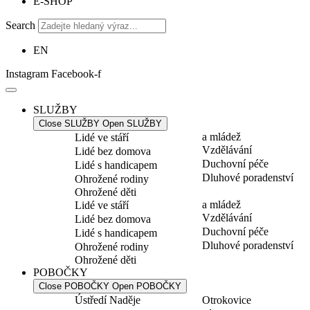
E-SHOP
Search
EN
Instagram
Facebook-f
SLUŽBY
Close SLUŽBY
Open SLUŽBY
a mládež
Lidé ve stáří
Vzdělávání
Lidé bez domova
Duchovní péče
Lidé s handicapem
Dluhové poradenství
Ohrožené rodiny
Ohrožené děti
a mládež
Lidé ve stáří
Vzdělávání
Lidé bez domova
Duchovní péče
Lidé s handicapem
Dluhové poradenství
Ohrožené rodiny
Ohrožené děti
POBOČKY
Close POBOČKY
Open POBOČKY
Ústředí Naděje
Otrokovice