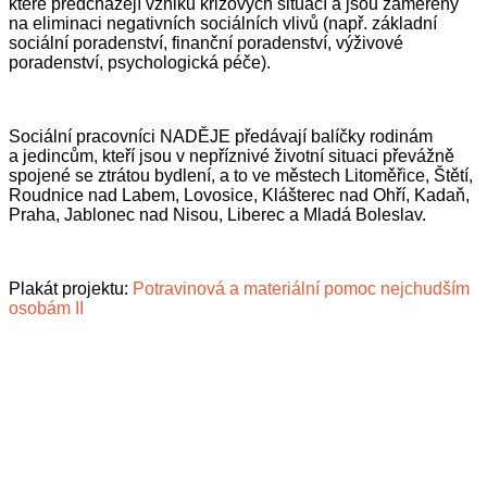
které předcházejí vzniku krizových situací a jsou zaměřeny
na eliminaci negativních sociálních vlivů (např. základní
sociální poradenství, finanční poradenství, výživové
poradenství, psychologická péče).
Sociální pracovníci NADĚJE předávají balíčky rodinám
a jedincům, kteří jsou v nepříznivé životní situaci převážně
spojené se ztrátou bydlení, a to ve městech Litoměřice, Štětí,
Roudnice nad Labem, Lovosice, Klášterec nad Ohří, Kadaň,
Praha, Jablonec nad Nisou, Liberec a Mladá Boleslav.
Plakát projektu:
Potravinová a materiální pomoc nejchudším
osobám II