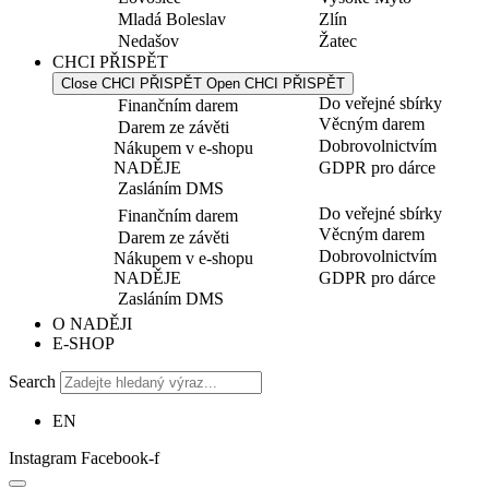
Mladá Boleslav
Zlín
Nedašov
Žatec
CHCI PŘISPĚT
Close CHCI PŘISPĚT
Open CHCI PŘISPĚT
Do veřejné sbírky
Finančním darem
Věcným darem
Darem ze závěti
Dobrovolnictvím
Nákupem v e-shopu
NADĚJE
GDPR pro dárce
Zasláním DMS
Do veřejné sbírky
Finančním darem
Věcným darem
Darem ze závěti
Dobrovolnictvím
Nákupem v e-shopu
NADĚJE
GDPR pro dárce
Zasláním DMS
O NADĚJI
E-SHOP
Search
EN
Instagram
Facebook-f