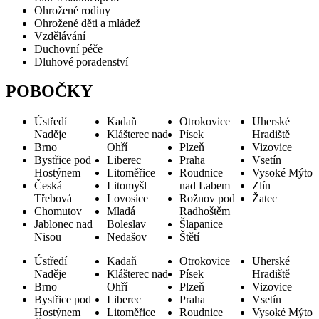
Ohrožené rodiny
Ohrožené děti a mládež
Vzdělávání
Duchovní péče
Dluhové poradenství
POBOČKY
Ústředí
Kadaň
Otrokovice
Uherské
Naděje
Klášterec nad
Písek
Hradiště
Brno
Ohří
Plzeň
Vizovice
Bystřice pod
Liberec
Praha
Vsetín
Hostýnem
Litoměřice
Roudnice
Vysoké Mýto
Česká
Litomyšl
nad Labem
Zlín
Třebová
Lovosice
Rožnov pod
Žatec
Chomutov
Mladá
Radhoštěm
Jablonec nad
Boleslav
Šlapanice
Nisou
Nedašov
Štětí
Ústředí
Kadaň
Otrokovice
Uherské
Naděje
Klášterec nad
Písek
Hradiště
Brno
Ohří
Plzeň
Vizovice
Bystřice pod
Liberec
Praha
Vsetín
Hostýnem
Litoměřice
Roudnice
Vysoké Mýto