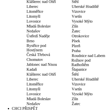
Klášterec nad Ohří
Štětí
Liberec
Uherské Hradiště
Litoměřice
Vizovice
Litomyšl
Vsetín
Lovosice
Vysoké Mýto
Mladá Boleslav
Zlín
Nedašov
Žatec
Ústředí Naděje
Otrokovice
Brno
Písek
Bystřice pod
Plzeň
Hostýnem
Praha
Česká Třebová
Roudnice nad Labem
Chomutov
Rožnov pod
Jablonec nad Nisou
Radhoštěm
Kadaň
Šlapanice
Klášterec nad Ohří
Štětí
Liberec
Uherské Hradiště
Litoměřice
Vizovice
Litomyšl
Vsetín
Lovosice
Vysoké Mýto
Mladá Boleslav
Zlín
Nedašov
Žatec
CHCI PŘISPĚT