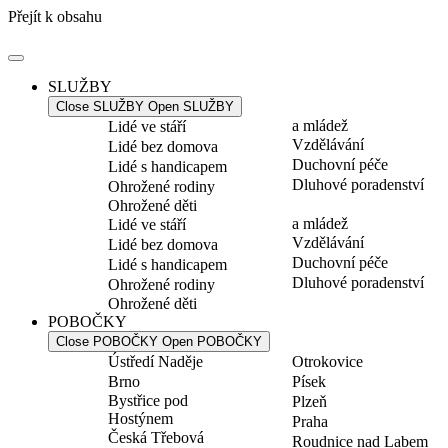
Přejít k obsahu
SLUŽBY
Close SLUŽBY
Open SLUŽBY
a mládež
Lidé ve stáří
Vzdělávání
Lidé bez domova
Duchovní péče
Lidé s handicapem
Dluhové poradenství
Ohrožené rodiny
Ohrožené děti
a mládež
Lidé ve stáří
Vzdělávání
Lidé bez domova
Duchovní péče
Lidé s handicapem
Dluhové poradenství
Ohrožené rodiny
Ohrožené děti
POBOČKY
Close POBOČKY
Open POBOČKY
Ústředí Naděje
Otrokovice
Brno
Písek
Bystřice pod
Plzeň
Hostýnem
Praha
Česká Třebová
Roudnice nad Labem