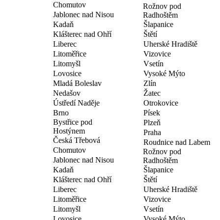
Chomutov
Rožnov pod
Jablonec nad Nisou
Radhoštěm
Kadaň
Šlapanice
Klášterec nad Ohří
Štětí
Liberec
Uherské Hradiště
Litoměřice
Vizovice
Litomyšl
Vsetín
Lovosice
Vysoké Mýto
Mladá Boleslav
Zlín
Nedašov
Žatec
Ústředí Naděje
Otrokovice
Brno
Písek
Bystřice pod
Plzeň
Hostýnem
Praha
Česká Třebová
Roudnice nad Labem
Chomutov
Rožnov pod
Jablonec nad Nisou
Radhoštěm
Kadaň
Šlapanice
Klášterec nad Ohří
Štětí
Liberec
Uherské Hradiště
Litoměřice
Vizovice
Litomyšl
Vsetín
Lovosice
Vysoké Mýto