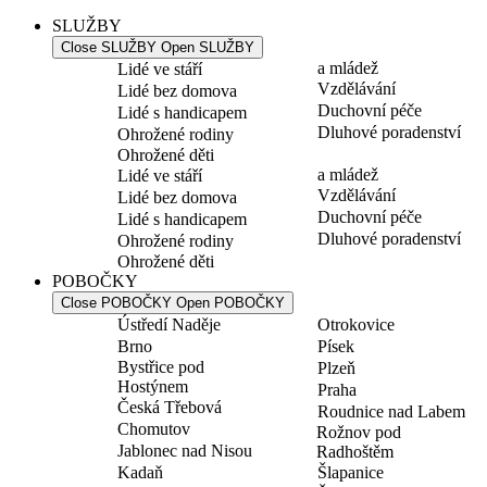
SLUŽBY
Close SLUŽBY
Open SLUŽBY
a mládež
Lidé ve stáří
Vzdělávání
Lidé bez domova
Duchovní péče
Lidé s handicapem
Dluhové poradenství
Ohrožené rodiny
Ohrožené děti
a mládež
Lidé ve stáří
Vzdělávání
Lidé bez domova
Duchovní péče
Lidé s handicapem
Dluhové poradenství
Ohrožené rodiny
Ohrožené děti
POBOČKY
Close POBOČKY
Open POBOČKY
Ústředí Naděje
Otrokovice
Brno
Písek
Bystřice pod
Plzeň
Hostýnem
Praha
Česká Třebová
Roudnice nad Labem
Chomutov
Rožnov pod
Jablonec nad Nisou
Radhoštěm
Kadaň
Šlapanice