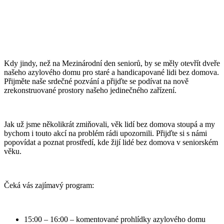
Kdy jindy, než na Mezinárodní den seniorů, by se měly otevřít dveře
našeho azylového domu pro staré a handicapované lidi bez domova.
Přijměte naše srdečné pozvání a přijďte se podívat na nově
zrekonstruované prostory našeho jedinečného zařízení.
Jak už jsme několikrát zmiňovali, věk lidí bez domova stoupá a my
bychom i touto akcí na problém rádi upozornili. Přijďte si s námi
popovídat a poznat prostředí, kde žijí lidé bez domova v seniorském
věku.
Čeká vás zajímavý program:
15:00 – 16:00 – komentované prohlídky azylového domu