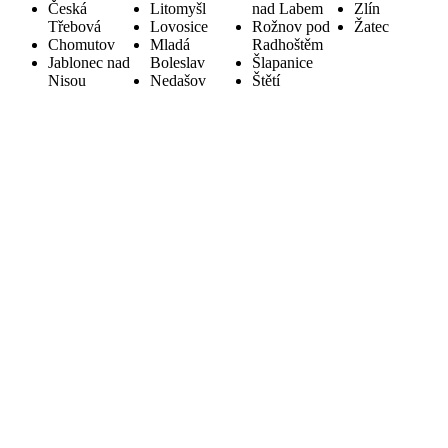
Česká
Litomyšl
nad Labem
Zlín
Třebová
Lovosice
Rožnov pod
Žatec
Chomutov
Mladá
Radhoštěm
Jablonec nad
Boleslav
Šlapanice
Nisou
Nedašov
Štětí