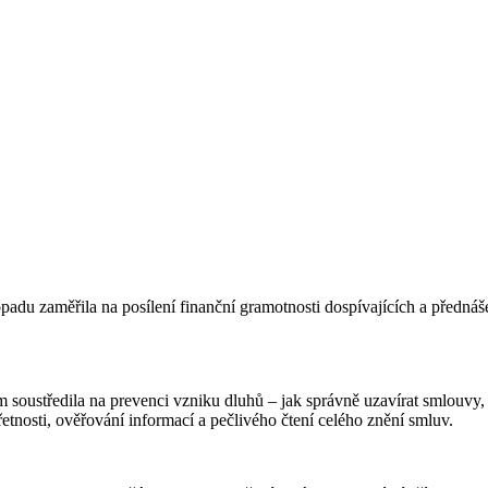
topadu zaměřila na posílení finanční gramotnosti dospívajících a předn
m soustředila na prevenci vzniku dluhů – jak správně uzavírat smlouvy,
zřetnosti, ověřování informací a pečlivého čtení celého znění smluv.