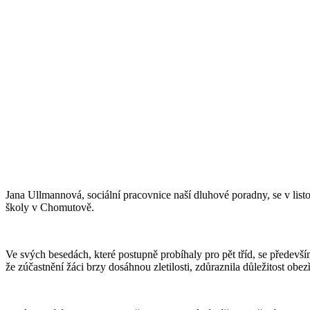
Jana Ullmannová, sociální pracovnice naší dluhové poradny, se v lis
školy v Chomutově.
Ve svých besedách, které postupně probíhaly pro pět tříd, se předevší
že zúčastnění žáci brzy dosáhnou zletilosti, zdůraznila důležitost obe