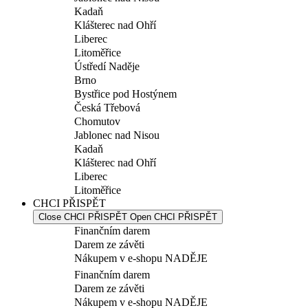
Kadaň
Klášterec nad Ohří
Liberec
Litoměřice
Ústředí Naděje
Brno
Bystřice pod Hostýnem
Česká Třebová
Chomutov
Jablonec nad Nisou
Kadaň
Klášterec nad Ohří
Liberec
Litoměřice
CHCI PŘISPĚT
Close CHCI PŘISPĚT
Open CHCI PŘISPĚT
Finančním darem
Darem ze závěti
Nákupem v e-shopu NADĚJE
Finančním darem
Darem ze závěti
Nákupem v e-shopu NADĚJE