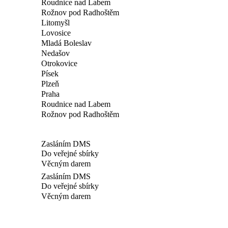
Roudnice nad Labem
Rožnov pod Radhoštěm
Litomyšl
Lovosice
Mladá Boleslav
Nedašov
Otrokovice
Písek
Plzeň
Praha
Roudnice nad Labem
Rožnov pod Radhoštěm
Zasláním DMS
Do veřejné sbírky
Věcným darem
Zasláním DMS
Do veřejné sbírky
Věcným darem