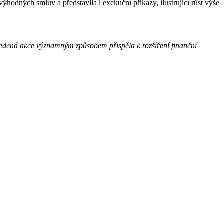
ýhodných smluv a představila i exekuční příkazy, ilustrující růst výše
dená akce významným způsobem přispěla k rozšíření finanční