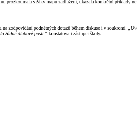
onu, prozkoumala s žáky mapu zadlužení, ukázala konkrétní příklady nev
í a na zodpovídání podnětných dotazů během diskuse i v soukromí.
„Uve
do žádné dluhové pasti,“
konstatovali zástupci školy.