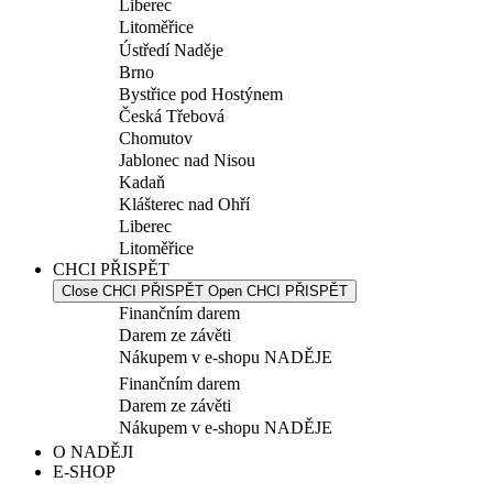
Liberec
Litoměřice
Ústředí Naděje
Brno
Bystřice pod Hostýnem
Česká Třebová
Chomutov
Jablonec nad Nisou
Kadaň
Klášterec nad Ohří
Liberec
Litoměřice
CHCI PŘISPĚT
Close CHCI PŘISPĚT
Open CHCI PŘISPĚT
Finančním darem
Darem ze závěti
Nákupem v e-shopu NADĚJE
Finančním darem
Darem ze závěti
Nákupem v e-shopu NADĚJE
O NADĚJI
E-SHOP