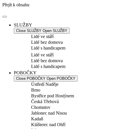
Přejít k obsahu
SLUŽBY
Close SLUŽBY
Open SLUŽBY
Lidé ve stáří
Lidé bez domova
Lidé s handicapem
Lidé ve stáří
Lidé bez domova
Lidé s handicapem
POBOČKY
Close POBOČKY
Open POBOČKY
Ústředí Naděje
Brno
Bystřice pod Hostýnem
Česká Třebová
Chomutov
Jablonec nad Nisou
Kadaň
Klášterec nad Ohří