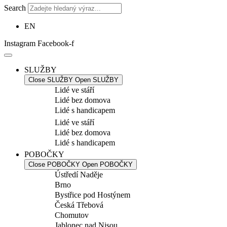
Search
EN
Instagram
Facebook-f
SLUŽBY
Close SLUŽBY
Open SLUŽBY
Lidé ve stáří
Lidé bez domova
Lidé s handicapem
Lidé ve stáří
Lidé bez domova
Lidé s handicapem
POBOČKY
Close POBOČKY
Open POBOČKY
Ústředí Naděje
Brno
Bystřice pod Hostýnem
Česká Třebová
Chomutov
Jablonec nad Nisou