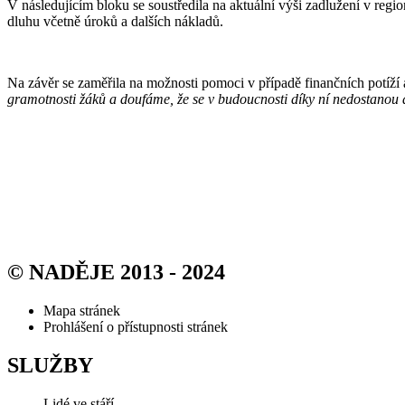
V následujícím bloku se soustředila na aktuální výši zadlužení v regi
dluhu včetně úroků a dalších nákladů.
Na závěr se zaměřila na možnosti pomoci v případě finančních potíž
gramotnosti žáků a doufáme, že se v budoucnosti díky ní nedostanou 
© NADĚJE 2013 - 2024
Mapa stránek
Prohlášení o přístupnosti stránek
SLUŽBY
Lidé ve stáří