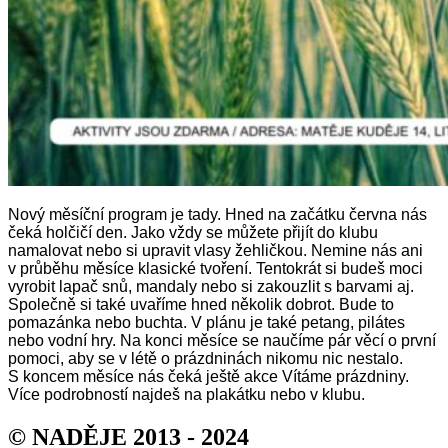
Nový měsíční program je tady. Hned na začátku června nás
čeká holčičí den. Jako vždy se můžete přijít do klubu
namalovat nebo si upravit vlasy žehličkou. Nemine nás ani
v průběhu měsíce klasické tvoření. Tentokrát si budeš moci
vyrobit lapač snů, mandaly nebo si zakouzlit s barvami aj.
Společně si také uvaříme hned několik dobrot. Bude to
pomazánka nebo buchta.
V plánu je také petang, pilátes
nebo vodní hry.
Na konci měsíce se naučíme pár věcí o první
pomoci, aby se v létě o prázdninách nikomu nic nestalo.
S koncem měsíce nás čeká ještě akce Vítáme prázdniny.
Více podrobností najdeš na plakátku nebo v klubu.
© NADĚJE 2013 - 2024