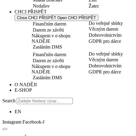
Nedašov
Žatec
CHCI PŘISPĚT
Close CHCI PŘISPĚT
Open CHCI PŘISPĚT
Do veřejné sbírky
Finančním darem
Věcným darem
Darem ze závěti
Dobrovolnictvím
Nákupem v e-shopu
NADĚJE
GDPR pro dárce
Zasláním DMS
Do veřejné sbírky
Finančním darem
Věcným darem
Darem ze závěti
Dobrovolnictvím
Nákupem v e-shopu
NADĚJE
GDPR pro dárce
Zasláním DMS
O NADĚJI
E-SHOP
Search
EN
Instagram
Facebook-f