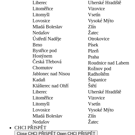
Liberec
Uherské Hradiště
Litoměřice
Vizovice
Litomyšl
Vsetín
Lovosice
Vysoké Mýto
Mladá Boleslav
Zlín
Nedašov
Žatec
Ústředí Naděje
Otrokovice
Brno
Písek
Bystřice pod
Plzeň
Hostýnem
Praha
Česká Třebová
Roudnice nad Labem
Chomutov
Rožnov pod
Jablonec nad Nisou
Radhoštěm
Kadaň
Šlapanice
Klášterec nad Ohří
Štětí
Liberec
Uherské Hradiště
Litoměřice
Vizovice
Litomyšl
Vsetín
Lovosice
Vysoké Mýto
Mladá Boleslav
Zlín
Nedašov
Žatec
CHCI PŘISPĚT
Close CHCI PŘISPĚT
Open CHCI PŘISPĚT