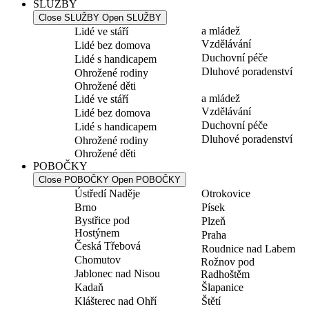
SLUŽBY
Close SLUŽBY
Open SLUŽBY
a mládež
Lidé ve stáří
Vzdělávání
Lidé bez domova
Duchovní péče
Lidé s handicapem
Dluhové poradenství
Ohrožené rodiny
Ohrožené děti
a mládež
Lidé ve stáří
Vzdělávání
Lidé bez domova
Duchovní péče
Lidé s handicapem
Dluhové poradenství
Ohrožené rodiny
Ohrožené děti
POBOČKY
Close POBOČKY
Open POBOČKY
Ústředí Naděje
Otrokovice
Brno
Písek
Bystřice pod
Plzeň
Hostýnem
Praha
Česká Třebová
Roudnice nad Labem
Chomutov
Rožnov pod
Jablonec nad Nisou
Radhoštěm
Kadaň
Šlapanice
Klášterec nad Ohří
Štětí