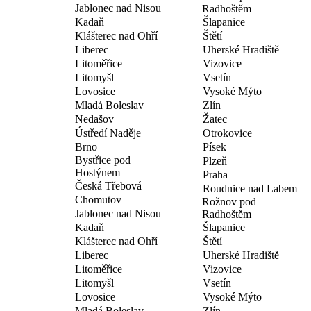
Jablonec nad Nisou
Radhoštěm
Kadaň
Šlapanice
Klášterec nad Ohří
Štětí
Liberec
Uherské Hradiště
Litoměřice
Vizovice
Litomyšl
Vsetín
Lovosice
Vysoké Mýto
Mladá Boleslav
Zlín
Nedašov
Žatec
Ústředí Naděje
Otrokovice
Brno
Písek
Bystřice pod
Plzeň
Hostýnem
Praha
Česká Třebová
Roudnice nad Labem
Chomutov
Rožnov pod
Jablonec nad Nisou
Radhoštěm
Kadaň
Šlapanice
Klášterec nad Ohří
Štětí
Liberec
Uherské Hradiště
Litoměřice
Vizovice
Litomyšl
Vsetín
Lovosice
Vysoké Mýto
Mladá Boleslav
Zlín