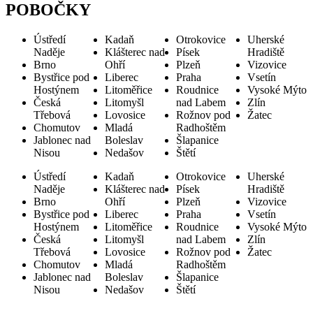
POBOČKY
Ústředí
Kadaň
Otrokovice
Uherské
Naděje
Klášterec nad
Písek
Hradiště
Brno
Ohří
Plzeň
Vizovice
Bystřice pod
Liberec
Praha
Vsetín
Hostýnem
Litoměřice
Roudnice
Vysoké Mýto
Česká
Litomyšl
nad Labem
Zlín
Třebová
Lovosice
Rožnov pod
Žatec
Chomutov
Mladá
Radhoštěm
Jablonec nad
Boleslav
Šlapanice
Nisou
Nedašov
Štětí
Ústředí
Kadaň
Otrokovice
Uherské
Naděje
Klášterec nad
Písek
Hradiště
Brno
Ohří
Plzeň
Vizovice
Bystřice pod
Liberec
Praha
Vsetín
Hostýnem
Litoměřice
Roudnice
Vysoké Mýto
Česká
Litomyšl
nad Labem
Zlín
Třebová
Lovosice
Rožnov pod
Žatec
Chomutov
Mladá
Radhoštěm
Jablonec nad
Boleslav
Šlapanice
Nisou
Nedašov
Štětí