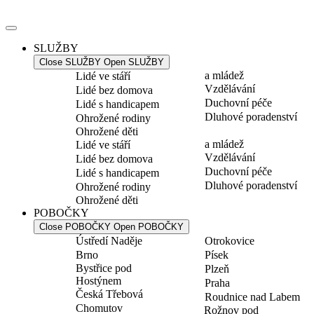
Přejít
k
obsahu
SLUŽBY
Close SLUŽBY
Open SLUŽBY
a mládež
Lidé ve stáří
Vzdělávání
Lidé bez domova
Duchovní péče
Lidé s handicapem
Dluhové poradenství
Ohrožené rodiny
Ohrožené děti
a mládež
Lidé ve stáří
Vzdělávání
Lidé bez domova
Duchovní péče
Lidé s handicapem
Dluhové poradenství
Ohrožené rodiny
Ohrožené děti
POBOČKY
Close POBOČKY
Open POBOČKY
Ústředí Naděje
Otrokovice
Brno
Písek
Bystřice pod
Plzeň
Hostýnem
Praha
Česká Třebová
Roudnice nad Labem
Chomutov
Rožnov pod