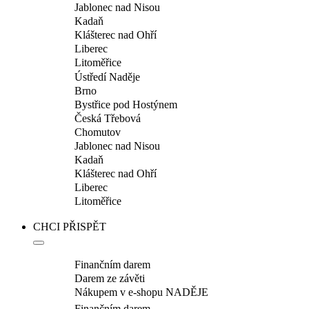
Jablonec nad Nisou
Kadaň
Klášterec nad Ohří
Liberec
Litoměřice
Ústředí Naděje
Brno
Bystřice pod Hostýnem
Česká Třebová
Chomutov
Jablonec nad Nisou
Kadaň
Klášterec nad Ohří
Liberec
Litoměřice
CHCI PŘISPĚT
Finančním darem
Darem ze závěti
Nákupem v e-shopu NADĚJE
Finančním darem