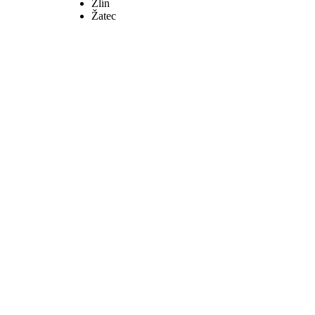
Zlín
Žatec