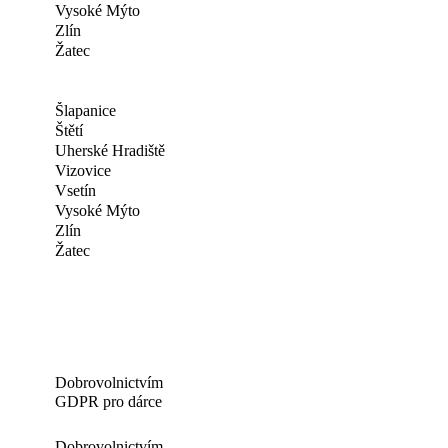
Vysoké Mýto
Zlín
Žatec
Šlapanice
Štětí
Uherské Hradiště
Vizovice
Vsetín
Vysoké Mýto
Zlín
Žatec
Dobrovolnictvím
GDPR pro dárce
Dobrovolnictvím