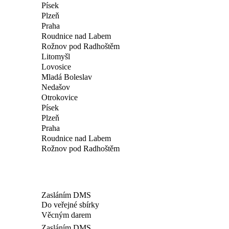
Písek
Plzeň
Praha
Roudnice nad Labem
Rožnov pod Radhoštěm
Litomyšl
Lovosice
Mladá Boleslav
Nedašov
Otrokovice
Písek
Plzeň
Praha
Roudnice nad Labem
Rožnov pod Radhoštěm
Zasláním DMS
Do veřejné sbírky
Věcným darem
Zasláním DMS