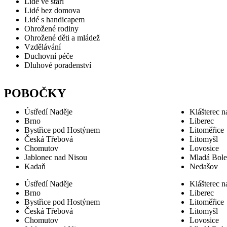
Lidé ve stáří
Lidé bez domova
Lidé s handicapem
Ohrožené rodiny
Ohrožené děti a mládež
Vzdělávání
Duchovní péče
Dluhové poradenství
POBOČKY
Ústředí Naděje
Klášterec n
Brno
Liberec
Bystřice pod Hostýnem
Litoměřice
Česká Třebová
Litomyšl
Chomutov
Lovosice
Jablonec nad Nisou
Mladá Bole
Kadaň
Nedašov
Ústředí Naděje
Klášterec n
Brno
Liberec
Bystřice pod Hostýnem
Litoměřice
Česká Třebová
Litomyšl
Chomutov
Lovosice