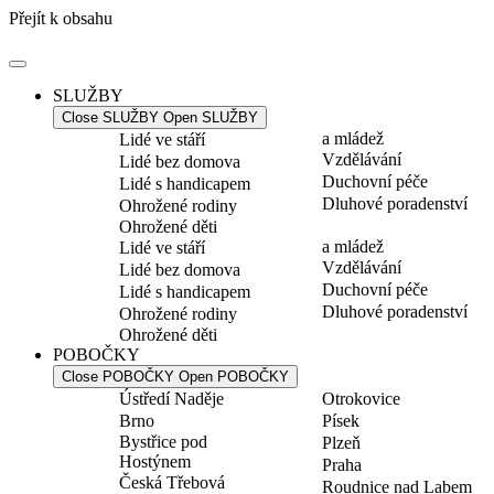
Přejít k obsahu
SLUŽBY
Close SLUŽBY
Open SLUŽBY
a mládež
Lidé ve stáří
Vzdělávání
Lidé bez domova
Duchovní péče
Lidé s handicapem
Dluhové poradenství
Ohrožené rodiny
Ohrožené děti
a mládež
Lidé ve stáří
Vzdělávání
Lidé bez domova
Duchovní péče
Lidé s handicapem
Dluhové poradenství
Ohrožené rodiny
Ohrožené děti
POBOČKY
Close POBOČKY
Open POBOČKY
Ústředí Naděje
Otrokovice
Brno
Písek
Bystřice pod
Plzeň
Hostýnem
Praha
Česká Třebová
Roudnice nad Labem