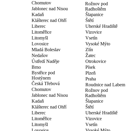
Chomutov
Rožnov pod
Jablonec nad Nisou
Radhoštěm
Kadaň
Šlapanice
Klášterec nad Ohří
Štětí
Liberec
Uherské Hradiště
Litoměřice
Vizovice
Litomyšl
Vsetín
Lovosice
Vysoké Mýto
Mladá Boleslav
Zlín
Nedašov
Žatec
Ústředí Naděje
Otrokovice
Brno
Písek
Bystřice pod
Plzeň
Hostýnem
Praha
Česká Třebová
Roudnice nad Labem
Chomutov
Rožnov pod
Jablonec nad Nisou
Radhoštěm
Kadaň
Šlapanice
Klášterec nad Ohří
Štětí
Liberec
Uherské Hradiště
Litoměřice
Vizovice
Litomyšl
Vsetín
Lovosice
Vysoké Mýto