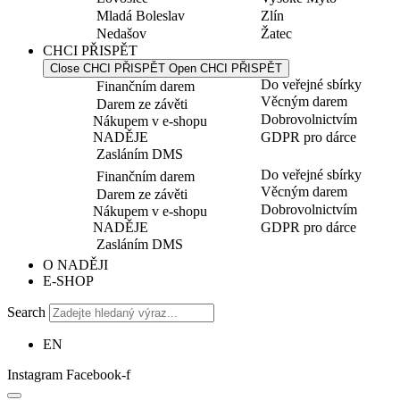
Mladá Boleslav
Zlín
Nedašov
Žatec
CHCI PŘISPĚT
Close CHCI PŘISPĚT
Open CHCI PŘISPĚT
Do veřejné sbírky
Finančním darem
Věcným darem
Darem ze závěti
Dobrovolnictvím
Nákupem v e-shopu
NADĚJE
GDPR pro dárce
Zasláním DMS
Do veřejné sbírky
Finančním darem
Věcným darem
Darem ze závěti
Dobrovolnictvím
Nákupem v e-shopu
NADĚJE
GDPR pro dárce
Zasláním DMS
O NADĚJI
E-SHOP
Search
EN
Instagram
Facebook-f