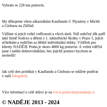
Vybralo se 228 tun potravin.
My děkujeme všem zákazníkům Kauflandu U Plynárny v Michli
a Globusu na Zličíně.
Vážíme si jejich velké vstřícnosti a všech darů. Náš srdečný dík patří
také firmě Sodexo a dětem z 1. námořnické školky v Praze 5, jejich
učitelkám a rodičům za štědré individuální sbírky. Výtěžek pro
klienty NADĚJE Praha je skoro 4800 kg potravin. A velmi vděční
jsme i našim dobrovolníkům, bez jejichž pomoci bychom se
neobešli!
Jak celý den probíhal v Kauflandu a Globusu se můžete podívat
v naší
fotogalerii
.
Více informací o celé sbírce je na
www.potravinypomahaji.cz
© NADĚJE 2013 - 2024