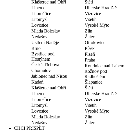
Klášterec nad Ohří
Štětí
Liberec
Uherské Hradiště
Litoměřice
Vizovice
Litomyšl
Vsetín
Lovosice
Vysoké Mýto
Mladá Boleslav
Zlín
Nedašov
Žatec
Ústředí Naděje
Otrokovice
Brno
Písek
Bystřice pod
Plzeň
Hostýnem
Praha
Česká Třebová
Roudnice nad Labem
Chomutov
Rožnov pod
Jablonec nad Nisou
Radhoštěm
Kadaň
Šlapanice
Klášterec nad Ohří
Štětí
Liberec
Uherské Hradiště
Litoměřice
Vizovice
Litomyšl
Vsetín
Lovosice
Vysoké Mýto
Mladá Boleslav
Zlín
Nedašov
Žatec
CHCI PŘISPĚT