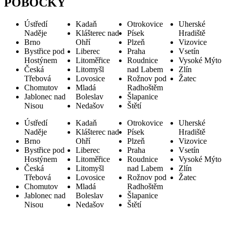
POBOČKY
Ústředí
Kadaň
Otrokovice
Uherské
Naděje
Klášterec nad
Písek
Hradiště
Brno
Ohří
Plzeň
Vizovice
Bystřice pod
Liberec
Praha
Vsetín
Hostýnem
Litoměřice
Roudnice
Vysoké Mýto
Česká
Litomyšl
nad Labem
Zlín
Třebová
Lovosice
Rožnov pod
Žatec
Chomutov
Mladá
Radhoštěm
Jablonec nad
Boleslav
Šlapanice
Nisou
Nedašov
Štětí
Ústředí
Kadaň
Otrokovice
Uherské
Naděje
Klášterec nad
Písek
Hradiště
Brno
Ohří
Plzeň
Vizovice
Bystřice pod
Liberec
Praha
Vsetín
Hostýnem
Litoměřice
Roudnice
Vysoké Mýto
Česká
Litomyšl
nad Labem
Zlín
Třebová
Lovosice
Rožnov pod
Žatec
Chomutov
Mladá
Radhoštěm
Jablonec nad
Boleslav
Šlapanice
Nisou
Nedašov
Štětí