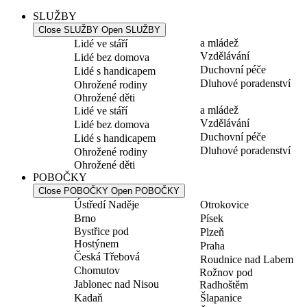
SLUŽBY
Close SLUŽBY
Open SLUŽBY
a mládež
Lidé ve stáří
Vzdělávání
Lidé bez domova
Duchovní péče
Lidé s handicapem
Dluhové poradenství
Ohrožené rodiny
Ohrožené děti
a mládež
Lidé ve stáří
Vzdělávání
Lidé bez domova
Duchovní péče
Lidé s handicapem
Dluhové poradenství
Ohrožené rodiny
Ohrožené děti
POBOČKY
Close POBOČKY
Open POBOČKY
Ústředí Naděje
Otrokovice
Brno
Písek
Bystřice pod
Plzeň
Hostýnem
Praha
Česká Třebová
Roudnice nad Labem
Chomutov
Rožnov pod
Jablonec nad Nisou
Radhoštěm
Kadaň
Šlapanice