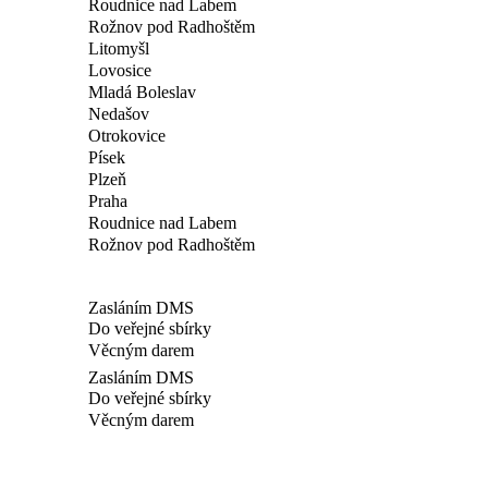
Roudnice nad Labem
Rožnov pod Radhoštěm
Litomyšl
Lovosice
Mladá Boleslav
Nedašov
Otrokovice
Písek
Plzeň
Praha
Roudnice nad Labem
Rožnov pod Radhoštěm
Zasláním DMS
Do veřejné sbírky
Věcným darem
Zasláním DMS
Do veřejné sbírky
Věcným darem