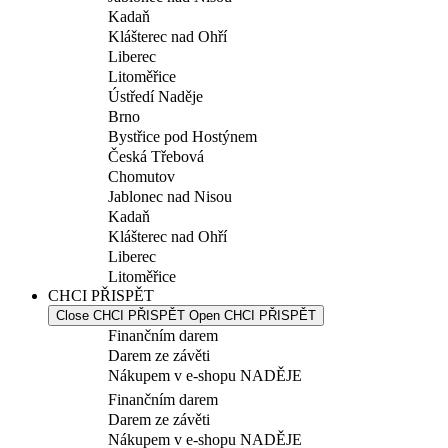
Kadaň
Klášterec nad Ohří
Liberec
Litoměřice
Ústředí Naděje
Brno
Bystřice pod Hostýnem
Česká Třebová
Chomutov
Jablonec nad Nisou
Kadaň
Klášterec nad Ohří
Liberec
Litoměřice
CHCI PŘISPĚT
Close CHCI PŘISPĚT
Open CHCI PŘISPĚT
Finančním darem
Darem ze závěti
Nákupem v e-shopu NADĚJE
Finančním darem
Darem ze závěti
Nákupem v e-shopu NADĚJE