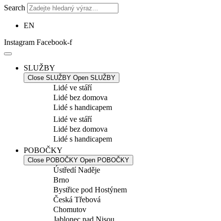
Search
EN
Instagram
Facebook-f
SLUŽBY
Close SLUŽBY
Open SLUŽBY
Lidé ve stáří
Lidé bez domova
Lidé s handicapem
Lidé ve stáří
Lidé bez domova
Lidé s handicapem
POBOČKY
Close POBOČKY
Open POBOČKY
Ústředí Naděje
Brno
Bystřice pod Hostýnem
Česká Třebová
Chomutov
Jablonec nad Nisou