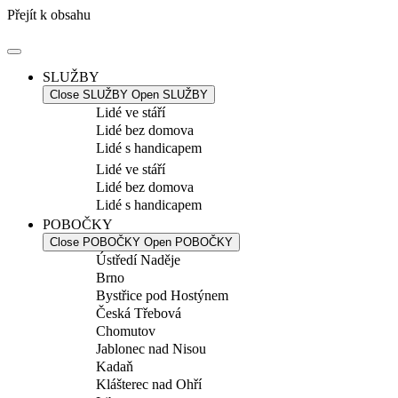
Přejít k obsahu
SLUŽBY
Close SLUŽBY
Open SLUŽBY
Lidé ve stáří
Lidé bez domova
Lidé s handicapem
Lidé ve stáří
Lidé bez domova
Lidé s handicapem
POBOČKY
Close POBOČKY
Open POBOČKY
Ústředí Naděje
Brno
Bystřice pod Hostýnem
Česká Třebová
Chomutov
Jablonec nad Nisou
Kadaň
Klášterec nad Ohří