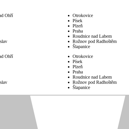
ad Ohří
Otrokovice
Písek
Plzeň
Praha
Roudnice nad Labem
slav
Rožnov pod Radhoštěm
Šlapanice
ad Ohří
Otrokovice
Písek
Plzeň
Praha
Roudnice nad Labem
slav
Rožnov pod Radhoštěm
Šlapanice