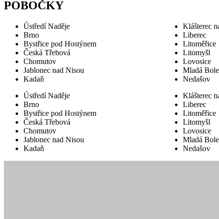
POBOČKY
Ústředí Naděje
Klášterec n
Brno
Liberec
Bystřice pod Hostýnem
Litoměřice
Česká Třebová
Litomyšl
Chomutov
Lovosice
Jablonec nad Nisou
Mladá Bole
Kadaň
Nedašov
Ústředí Naděje
Klášterec n
Brno
Liberec
Bystřice pod Hostýnem
Litoměřice
Česká Třebová
Litomyšl
Chomutov
Lovosice
Jablonec nad Nisou
Mladá Bole
Kadaň
Nedašov