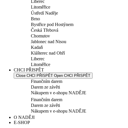
Liberec
Litoměřice
Ústředí Naděje
Brno
Bystřice pod Hostýnem
Česká Třebová
Chomutov
Jablonec nad Nisou
Kadaň
Klášterec nad Ohří
Liberec
Litoměřice
CHCI PŘISPĚT
Close CHCI PŘISPĚT
Open CHCI PŘISPĚT
Finančním darem
Darem ze závěti
Nákupem v e-shopu NADĚJE
Finančním darem
Darem ze závěti
Nákupem v e-shopu NADĚJE
O NADĚJI
E-SHOP