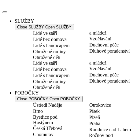
Přejít
k
obsahu
SLUŽBY
Close SLUŽBY
Open SLUŽBY
a mládež
Lidé ve stáří
Vzdělávání
Lidé bez domova
Duchovní péče
Lidé s handicapem
Dluhové poradenství
Ohrožené rodiny
Ohrožené děti
a mládež
Lidé ve stáří
Vzdělávání
Lidé bez domova
Duchovní péče
Lidé s handicapem
Dluhové poradenství
Ohrožené rodiny
Ohrožené děti
POBOČKY
Close POBOČKY
Open POBOČKY
Ústředí Naděje
Otrokovice
Brno
Písek
Bystřice pod
Plzeň
Hostýnem
Praha
Česká Třebová
Roudnice nad Labem
Chomutov
Rožnov pod