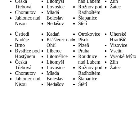
Česká
Litomyšl
nad Labem
Zlín
Třebová
Lovosice
Rožnov pod
Žatec
Chomutov
Mladá
Radhoštěm
Jablonec nad
Boleslav
Šlapanice
Nisou
Nedašov
Štětí
Ústředí
Kadaň
Otrokovice
Uherské
Naděje
Klášterec nad
Písek
Hradiště
Brno
Ohří
Plzeň
Vizovice
Bystřice pod
Liberec
Praha
Vsetín
Hostýnem
Litoměřice
Roudnice
Vysoké Mýto
Česká
Litomyšl
nad Labem
Zlín
Třebová
Lovosice
Rožnov pod
Žatec
Chomutov
Mladá
Radhoštěm
Jablonec nad
Boleslav
Šlapanice
Nisou
Nedašov
Štětí