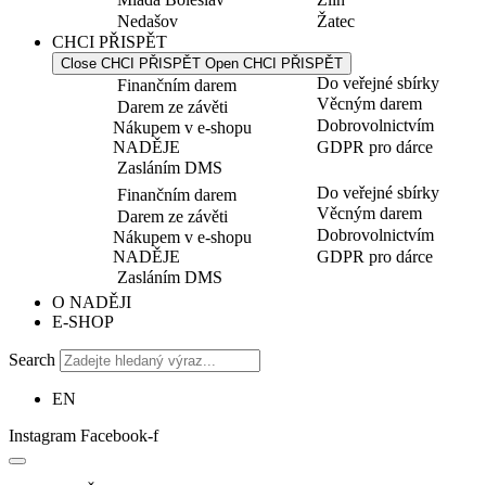
Nedašov
Žatec
CHCI PŘISPĚT
Close CHCI PŘISPĚT
Open CHCI PŘISPĚT
Do veřejné sbírky
Finančním darem
Věcným darem
Darem ze závěti
Dobrovolnictvím
Nákupem v e-shopu
NADĚJE
GDPR pro dárce
Zasláním DMS
Do veřejné sbírky
Finančním darem
Věcným darem
Darem ze závěti
Dobrovolnictvím
Nákupem v e-shopu
NADĚJE
GDPR pro dárce
Zasláním DMS
O NADĚJI
E-SHOP
Search
EN
Instagram
Facebook-f