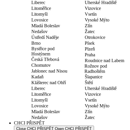
Liberec
Uherské Hradiště
Litoměřice
Vizovice
Litomyšl
Vsetín
Lovosice
Vysoké Mýto
Mladá Boleslav
Zlín
Nedašov
Žatec
Ústředí Naděje
Otrokovice
Brno
Písek
Bystřice pod
Plzeň
Hostýnem
Praha
Česká Třebová
Roudnice nad Labem
Chomutov
Rožnov pod
Jablonec nad Nisou
Radhoštěm
Kadaň
Šlapanice
Klášterec nad Ohří
Štětí
Liberec
Uherské Hradiště
Litoměřice
Vizovice
Litomyšl
Vsetín
Lovosice
Vysoké Mýto
Mladá Boleslav
Zlín
Nedašov
Žatec
CHCI PŘISPĚT
Close CHCI PŘISPĚT
Open CHCI PŘISPĚT