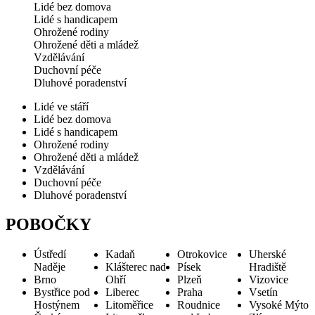
Lidé bez domova
Lidé s handicapem
Ohrožené rodiny
Ohrožené děti a mládež
Vzdělávání
Duchovní péče
Dluhové poradenství
Lidé ve stáří
Lidé bez domova
Lidé s handicapem
Ohrožené rodiny
Ohrožené děti a mládež
Vzdělávání
Duchovní péče
Dluhové poradenství
POBOČKY
Ústředí
Kadaň
Otrokovice
Uherské
Naděje
Klášterec nad
Písek
Hradiště
Brno
Ohří
Plzeň
Vizovice
Bystřice pod
Liberec
Praha
Vsetín
Hostýnem
Litoměřice
Roudnice
Vysoké Mýto