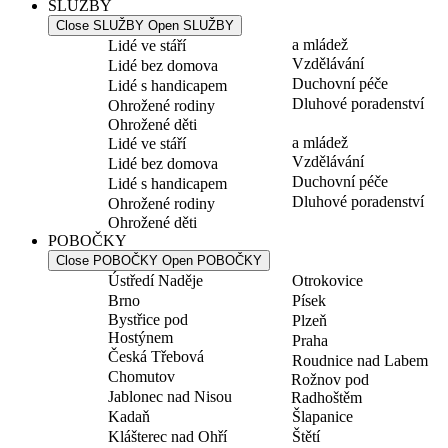
SLUŽBY
Close SLUŽBY
Open SLUŽBY
a mládež
Lidé ve stáří
Vzdělávání
Lidé bez domova
Duchovní péče
Lidé s handicapem
Dluhové poradenství
Ohrožené rodiny
Ohrožené děti
a mládež
Lidé ve stáří
Vzdělávání
Lidé bez domova
Duchovní péče
Lidé s handicapem
Dluhové poradenství
Ohrožené rodiny
Ohrožené děti
POBOČKY
Close POBOČKY
Open POBOČKY
Ústředí Naděje
Otrokovice
Brno
Písek
Bystřice pod
Plzeň
Hostýnem
Praha
Česká Třebová
Roudnice nad Labem
Chomutov
Rožnov pod
Jablonec nad Nisou
Radhoštěm
Kadaň
Šlapanice
Klášterec nad Ohří
Štětí