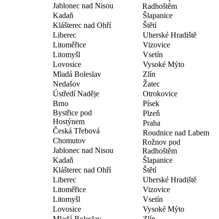
Jablonec nad Nisou
Radhoštěm
Kadaň
Šlapanice
Klášterec nad Ohří
Štětí
Liberec
Uherské Hradiště
Litoměřice
Vizovice
Litomyšl
Vsetín
Lovosice
Vysoké Mýto
Mladá Boleslav
Zlín
Nedašov
Žatec
Ústředí Naděje
Otrokovice
Brno
Písek
Bystřice pod
Plzeň
Hostýnem
Praha
Česká Třebová
Roudnice nad Labem
Chomutov
Rožnov pod
Jablonec nad Nisou
Radhoštěm
Kadaň
Šlapanice
Klášterec nad Ohří
Štětí
Liberec
Uherské Hradiště
Litoměřice
Vizovice
Litomyšl
Vsetín
Lovosice
Vysoké Mýto
Mladá Boleslav
Zlín