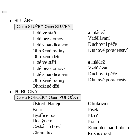
Přejít
k
obsahu
SLUŽBY
Close SLUŽBY
Open SLUŽBY
a mládež
Lidé ve stáří
Vzdělávání
Lidé bez domova
Duchovní péče
Lidé s handicapem
Dluhové poradenství
Ohrožené rodiny
Ohrožené děti
a mládež
Lidé ve stáří
Vzdělávání
Lidé bez domova
Duchovní péče
Lidé s handicapem
Dluhové poradenství
Ohrožené rodiny
Ohrožené děti
POBOČKY
Close POBOČKY
Open POBOČKY
Ústředí Naděje
Otrokovice
Brno
Písek
Bystřice pod
Plzeň
Hostýnem
Praha
Česká Třebová
Roudnice nad Labem
Chomutov
Rožnov pod