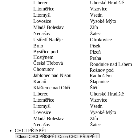
Liberec
Uherské Hradiště
Litoměřice
Vizovice
Litomyšl
Vsetín
Lovosice
Vysoké Mýto
Mladá Boleslav
Zlín
Nedašov
Žatec
Ústředí Naděje
Otrokovice
Brno
Písek
Bystřice pod
Plzeň
Hostýnem
Praha
Česká Třebová
Roudnice nad Labem
Chomutov
Rožnov pod
Jablonec nad Nisou
Radhoštěm
Kadaň
Šlapanice
Klášterec nad Ohří
Štětí
Liberec
Uherské Hradiště
Litoměřice
Vizovice
Litomyšl
Vsetín
Lovosice
Vysoké Mýto
Mladá Boleslav
Zlín
Nedašov
Žatec
CHCI PŘISPĚT
Close CHCI PŘISPĚT
Open CHCI PŘISPĚT