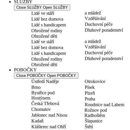
SLUŽBY
Close SLUŽBY
Open SLUŽBY
a mládež
Lidé ve stáří
Vzdělávání
Lidé bez domova
Duchovní péče
Lidé s handicapem
Dluhové poradenství
Ohrožené rodiny
Ohrožené děti
a mládež
Lidé ve stáří
Vzdělávání
Lidé bez domova
Duchovní péče
Lidé s handicapem
Dluhové poradenství
Ohrožené rodiny
Ohrožené děti
POBOČKY
Close POBOČKY
Open POBOČKY
Ústředí Naděje
Otrokovice
Brno
Písek
Bystřice pod
Plzeň
Hostýnem
Praha
Česká Třebová
Roudnice nad Labem
Chomutov
Rožnov pod
Jablonec nad Nisou
Radhoštěm
Kadaň
Šlapanice
Klášterec nad Ohří
Štětí