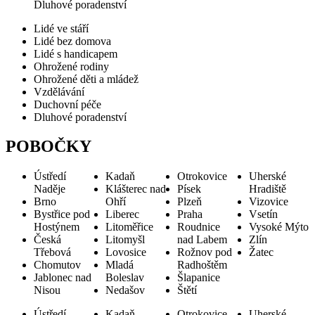
Dluhové poradenství
Lidé ve stáří
Lidé bez domova
Lidé s handicapem
Ohrožené rodiny
Ohrožené děti a mládež
Vzdělávání
Duchovní péče
Dluhové poradenství
POBOČKY
Ústředí
Kadaň
Otrokovice
Uherské
Naděje
Klášterec nad
Písek
Hradiště
Brno
Ohří
Plzeň
Vizovice
Bystřice pod
Liberec
Praha
Vsetín
Hostýnem
Litoměřice
Roudnice
Vysoké Mýto
Česká
Litomyšl
nad Labem
Zlín
Třebová
Lovosice
Rožnov pod
Žatec
Chomutov
Mladá
Radhoštěm
Jablonec nad
Boleslav
Šlapanice
Nisou
Nedašov
Štětí
Ústředí
Kadaň
Otrokovice
Uherské