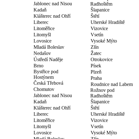
Jablonec nad Nisou
Radhoštěm
Kadaň
Šlapanice
Klášterec nad Ohří
Štětí
Liberec
Uherské Hradiště
Litoměřice
Vizovice
Litomyšl
Vsetín
Lovosice
Vysoké Mýto
Mladá Boleslav
Zlín
Nedašov
Žatec
Ústředí Naděje
Otrokovice
Brno
Písek
Bystřice pod
Plzeň
Hostýnem
Praha
Česká Třebová
Roudnice nad Labem
Chomutov
Rožnov pod
Jablonec nad Nisou
Radhoštěm
Kadaň
Šlapanice
Klášterec nad Ohří
Štětí
Liberec
Uherské Hradiště
Litoměřice
Vizovice
Litomyšl
Vsetín
Lovosice
Vysoké Mýto
Mladá Boleslav
Zlín