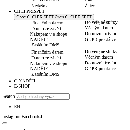
Nedašov
Žatec
CHCI PŘISPĚT
Close CHCI PŘISPĚT
Open CHCI PŘISPĚT
Do veřejné sbírky
Finančním darem
Věcným darem
Darem ze závěti
Dobrovolnictvím
Nákupem v e-shopu
NADĚJE
GDPR pro dárce
Zasláním DMS
Do veřejné sbírky
Finančním darem
Věcným darem
Darem ze závěti
Dobrovolnictvím
Nákupem v e-shopu
NADĚJE
GDPR pro dárce
Zasláním DMS
O NADĚJI
E-SHOP
Search
EN
Instagram
Facebook-f