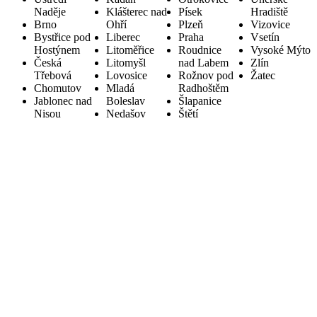
Naděje
Klášterec nad
Písek
Hradiště
Brno
Ohří
Plzeň
Vizovice
Bystřice pod
Liberec
Praha
Vsetín
Hostýnem
Litoměřice
Roudnice
Vysoké Mýto
Česká
Litomyšl
nad Labem
Zlín
Třebová
Lovosice
Rožnov pod
Žatec
Chomutov
Mladá
Radhoštěm
Jablonec nad
Boleslav
Šlapanice
Nisou
Nedašov
Štětí