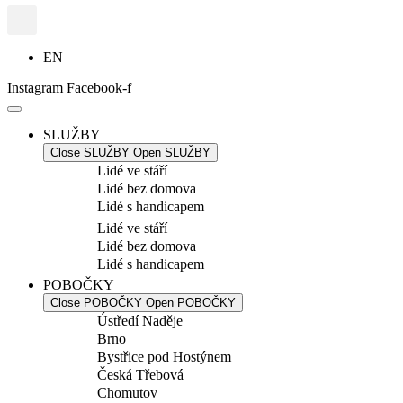
EN
Instagram
Facebook-f
SLUŽBY
Close SLUŽBY
Open SLUŽBY
Lidé ve stáří
Lidé bez domova
Lidé s handicapem
Lidé ve stáří
Lidé bez domova
Lidé s handicapem
POBOČKY
Close POBOČKY
Open POBOČKY
Ústředí Naděje
Brno
Bystřice pod Hostýnem
Česká Třebová
Chomutov