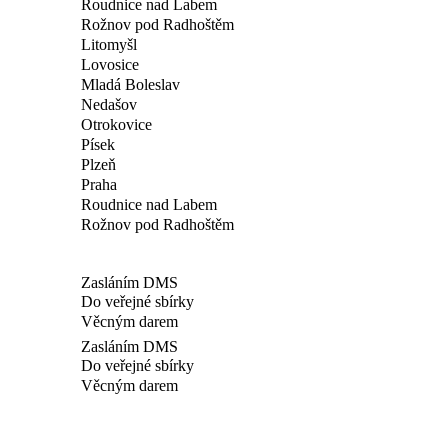
Roudnice nad Labem
Rožnov pod Radhoštěm
Litomyšl
Lovosice
Mladá Boleslav
Nedašov
Otrokovice
Písek
Plzeň
Praha
Roudnice nad Labem
Rožnov pod Radhoštěm
Zasláním DMS
Do veřejné sbírky
Věcným darem
Zasláním DMS
Do veřejné sbírky
Věcným darem