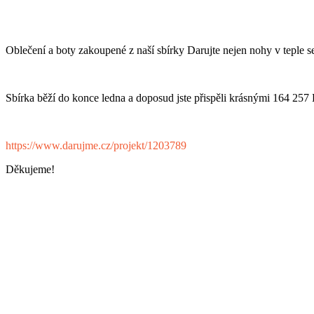
Oblečení a boty zakoupené z naší sbírky Darujte nejen nohy v teple s
Sb
í
rka běží do konce ledna a doposud jste přispěli krásnými 164 257
https://www.darujme.cz/projekt/1203789
Děkujeme!