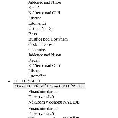
Jablonec nad Nisou
Kadaň
Klášterec nad Ohří
Liberec
Litoměřice
Ústředí Naděje
Brno
Bystřice pod Hostýnem
Česká Třebová
Chomutov
Jablonec nad Nisou
Kadaň
Klášterec nad Ohří
Liberec
Litoměřice
CHCI PŘISPĚT
Close CHCI PŘISPĚT
Open CHCI PŘISPĚT
Finančním darem
Darem ze závěti
Nákupem v e-shopu NADĚJE
Finančním darem
Darem ze závěti