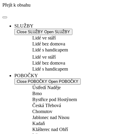
Přejít k obsahu
SLUŽBY
Close SLUŽBY
Open SLUŽBY
Lidé ve stáří
Lidé bez domova
Lidé s handicapem
Lidé ve stáří
Lidé bez domova
Lidé s handicapem
POBOČKY
Close POBOČKY
Open POBOČKY
Ústředí Naděje
Brno
Bystřice pod Hostýnem
Česká Třebová
Chomutov
Jablonec nad Nisou
Kadaň
Klášterec nad Ohří