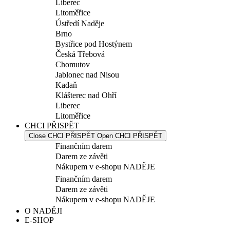
Liberec
Litoměřice
Ústředí Naděje
Brno
Bystřice pod Hostýnem
Česká Třebová
Chomutov
Jablonec nad Nisou
Kadaň
Klášterec nad Ohří
Liberec
Litoměřice
CHCI PŘISPĚT
Close CHCI PŘISPĚT
Open CHCI PŘISPĚT
Finančním darem
Darem ze závěti
Nákupem v e-shopu NADĚJE
Finančním darem
Darem ze závěti
Nákupem v e-shopu NADĚJE
O NADĚJI
E-SHOP