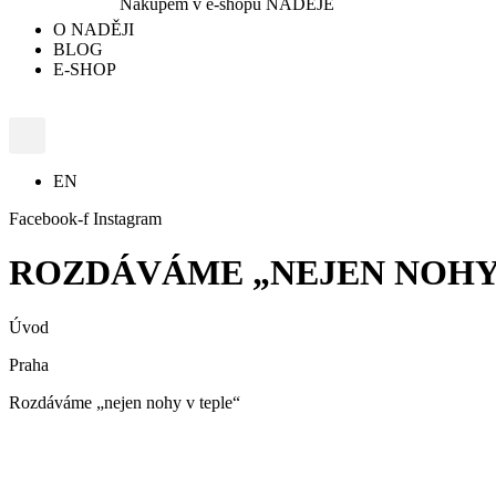
Nákupem v e-shopu NADĚJE
O NADĚJI
BLOG
E-SHOP
EN
Facebook-f
Instagram
ROZDÁVÁME „NEJEN NOHY
Úvod
Praha
Rozdáváme „nejen nohy v teple“