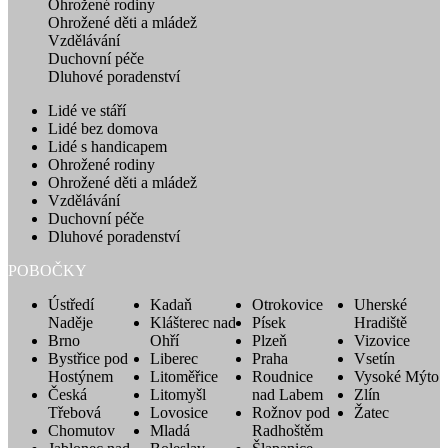
Ohrožené rodiny
Ohrožené děti a mládež
Vzdělávání
Duchovní péče
Dluhové poradenství
Lidé ve stáří
Lidé bez domova
Lidé s handicapem
Ohrožené rodiny
Ohrožené děti a mládež
Vzdělávání
Duchovní péče
Dluhové poradenství
POBOČKY
Ústředí
Kadaň
Otrokovice
Uherské
Naděje
Klášterec nad
Písek
Hradiště
Brno
Ohří
Plzeň
Vizovice
Bystřice pod
Liberec
Praha
Vsetín
Hostýnem
Litoměřice
Roudnice
Vysoké Mýto
Česká
Litomyšl
nad Labem
Zlín
Třebová
Lovosice
Rožnov pod
Žatec
Chomutov
Mladá
Radhoštěm