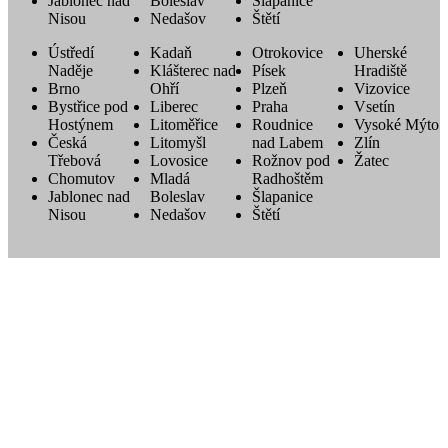
Jablonec nad
Boleslav
Šlapanice
Nisou
Nedašov
Štětí
Ústředí
Kadaň
Otrokovice
Uherské
Naděje
Klášterec nad
Písek
Hradiště
Brno
Ohří
Plzeň
Vizovice
Bystřice pod
Liberec
Praha
Vsetín
Hostýnem
Litoměřice
Roudnice
Vysoké Mýto
Česká
Litomyšl
nad Labem
Zlín
Třebová
Lovosice
Rožnov pod
Žatec
Chomutov
Mladá
Radhoštěm
Jablonec nad
Boleslav
Šlapanice
Nisou
Nedašov
Štětí