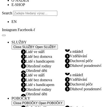
O NADĚJI
E-SHOP
Search
EN
Instagram
Facebook-f
SLUŽBY
Close SLUŽBY
Open SLUŽBY
a mládež
Lidé ve stáří
Vzdělávání
Lidé bez domova
Duchovní péče
Lidé s handicapem
Dluhové poradenství
Ohrožené rodiny
Ohrožené děti
a mládež
Lidé ve stáří
Vzdělávání
Lidé bez domova
Duchovní péče
Lidé s handicapem
Dluhové poradenství
Ohrožené rodiny
Ohrožené děti
POBOČKY
Close POBOČKY
Open POBOČKY