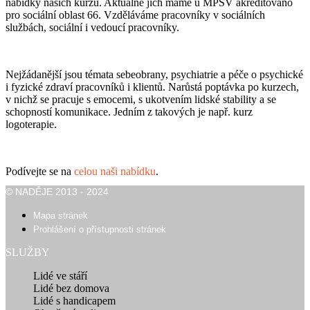
nabídky našich kurzů. Aktuálně jich máme u MPSV akreditováno
pro sociální oblast 66. Vzděláváme pracovníky v sociálních
službách, sociální i vedoucí pracovníky.
Nejžádanější jsou témata sebeobrany, psychiatrie a péče o psychické
i fyzické zdraví pracovníků i klientů. Narůstá poptávka po kurzech,
v nichž se pracuje s emocemi, s ukotvením lidské stability a se
schopností komunikace. Jedním z takových je např. kurz
logoterapie.
Podívejte se na
celou naši nabídku
.
© NADĚJE 2013 - 2024
Mapa stránek
Prohlášení o přístupnosti stránek
SLUŽBY
Lidé ve stáří
Lidé bez domova
Lidé s handicapem