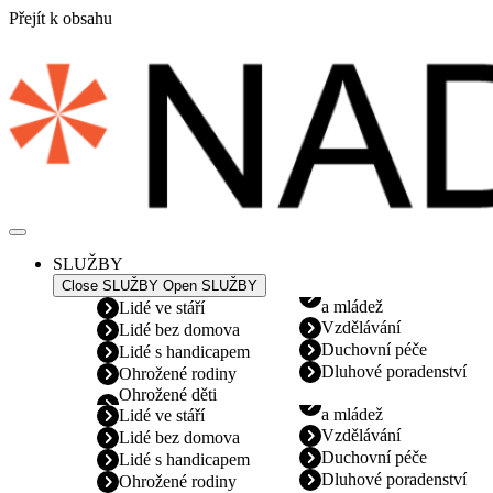
Přejít k obsahu
SLUŽBY
Close SLUŽBY
Open SLUŽBY
a mládež
Lidé ve stáří
Vzdělávání
Lidé bez domova
Duchovní péče
Lidé s handicapem
Dluhové poradenství
Ohrožené rodiny
Ohrožené děti
a mládež
Lidé ve stáří
Vzdělávání
Lidé bez domova
Duchovní péče
Lidé s handicapem
Dluhové poradenství
Ohrožené rodiny