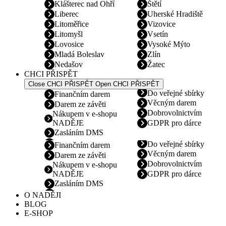
Klášterec nad Ohří
Štětí
Liberec
Uherské Hradiště
Litoměřice
Vizovice
Litomyšl
Vsetín
Lovosice
Vysoké Mýto
Mladá Boleslav
Zlín
Nedašov
Žatec
CHCI PŘISPĚT
Close CHCI PŘISPĚT
Open CHCI PŘISPĚT
Do veřejné sbírky
Finančním darem
Věcným darem
Darem ze závěti
Dobrovolnictvím
Nákupem v e-shopu
NADĚJE
GDPR pro dárce
Zasláním DMS
Do veřejné sbírky
Finančním darem
Věcným darem
Darem ze závěti
Dobrovolnictvím
Nákupem v e-shopu
NADĚJE
GDPR pro dárce
Zasláním DMS
O NADĚJI
BLOG
E-SHOP