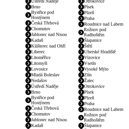
Ústředí Naděje
Otrokovice
Brno
Písek
Bystřice pod
Plzeň
Hostýnem
Praha
Česká Třebová
Roudnice nad Labem
Chomutov
Rožnov pod
Jablonec nad Nisou
Radhoštěm
Kadaň
Šlapanice
Klášterec nad Ohří
Štětí
Liberec
Uherské Hradiště
Litoměřice
Vizovice
Litomyšl
Vsetín
Lovosice
Vysoké Mýto
Mladá Boleslav
Zlín
Nedašov
Žatec
Ústředí Naděje
Otrokovice
Brno
Písek
Bystřice pod
Plzeň
Hostýnem
Praha
Česká Třebová
Roudnice nad Labem
Chomutov
Rožnov pod
Jablonec nad Nisou
Radhoštěm
Kadaň
Šlapanice