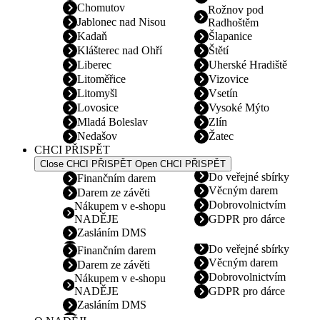
Chomutov
Rožnov pod
Jablonec nad Nisou
Radhoštěm
Kadaň
Šlapanice
Klášterec nad Ohří
Štětí
Liberec
Uherské Hradiště
Litoměřice
Vizovice
Litomyšl
Vsetín
Lovosice
Vysoké Mýto
Mladá Boleslav
Zlín
Nedašov
Žatec
CHCI PŘISPĚT
Close CHCI PŘISPĚT
Open CHCI PŘISPĚT
Do veřejné sbírky
Finančním darem
Věcným darem
Darem ze závěti
Dobrovolnictvím
Nákupem v e-shopu
NADĚJE
GDPR pro dárce
Zasláním DMS
Do veřejné sbírky
Finančním darem
Věcným darem
Darem ze závěti
Dobrovolnictvím
Nákupem v e-shopu
NADĚJE
GDPR pro dárce
Zasláním DMS