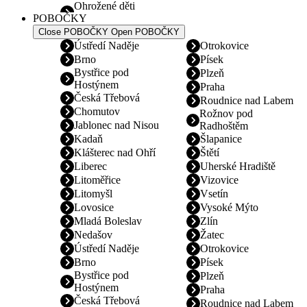
Ohrožené děti
POBOČKY
Close POBOČKY
Open POBOČKY
Ústředí Naděje
Otrokovice
Brno
Písek
Bystřice pod
Plzeň
Hostýnem
Praha
Česká Třebová
Roudnice nad Labem
Chomutov
Rožnov pod
Jablonec nad Nisou
Radhoštěm
Kadaň
Šlapanice
Klášterec nad Ohří
Štětí
Liberec
Uherské Hradiště
Litoměřice
Vizovice
Litomyšl
Vsetín
Lovosice
Vysoké Mýto
Mladá Boleslav
Zlín
Nedašov
Žatec
Ústředí Naděje
Otrokovice
Brno
Písek
Bystřice pod
Plzeň
Hostýnem
Praha
Česká Třebová
Roudnice nad Labem