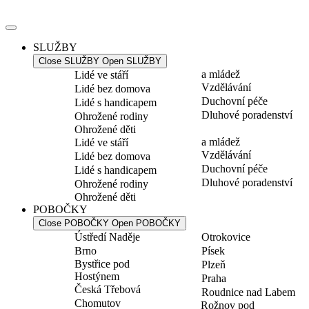
Přejít
k
obsahu
SLUŽBY
Close SLUŽBY
Open SLUŽBY
a mládež
Lidé ve stáří
Vzdělávání
Lidé bez domova
Duchovní péče
Lidé s handicapem
Dluhové poradenství
Ohrožené rodiny
Ohrožené děti
a mládež
Lidé ve stáří
Vzdělávání
Lidé bez domova
Duchovní péče
Lidé s handicapem
Dluhové poradenství
Ohrožené rodiny
Ohrožené děti
POBOČKY
Close POBOČKY
Open POBOČKY
Ústředí Naděje
Otrokovice
Brno
Písek
Bystřice pod
Plzeň
Hostýnem
Praha
Česká Třebová
Roudnice nad Labem
Chomutov
Rožnov pod