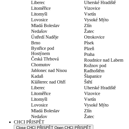
Liberec
Uherské Hradiště
Litoměřice
Vizovice
Litomyšl
Vsetín
Lovosice
Vysoké Mýto
Mladá Boleslav
Zlín
Nedašov
Žatec
Ústředí Naděje
Otrokovice
Brno
Písek
Bystřice pod
Plzeň
Hostýnem
Praha
Česká Třebová
Roudnice nad Labem
Chomutov
Rožnov pod
Jablonec nad Nisou
Radhoštěm
Kadaň
Šlapanice
Klášterec nad Ohří
Štětí
Liberec
Uherské Hradiště
Litoměřice
Vizovice
Litomyšl
Vsetín
Lovosice
Vysoké Mýto
Mladá Boleslav
Zlín
Nedašov
Žatec
CHCI PŘISPĚT
Close CHCI PŘISPĚT
Open CHCI PŘISPĚT