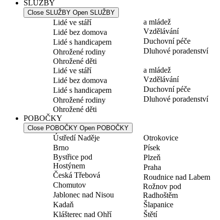
SLUŽBY
Close SLUŽBY
Open SLUŽBY
a mládež
Lidé ve stáří
Vzdělávání
Lidé bez domova
Duchovní péče
Lidé s handicapem
Dluhové poradenství
Ohrožené rodiny
Ohrožené děti
a mládež
Lidé ve stáří
Vzdělávání
Lidé bez domova
Duchovní péče
Lidé s handicapem
Dluhové poradenství
Ohrožené rodiny
Ohrožené děti
POBOČKY
Close POBOČKY
Open POBOČKY
Ústředí Naděje
Otrokovice
Brno
Písek
Bystřice pod
Plzeň
Hostýnem
Praha
Česká Třebová
Roudnice nad Labem
Chomutov
Rožnov pod
Jablonec nad Nisou
Radhoštěm
Kadaň
Šlapanice
Klášterec nad Ohří
Štětí