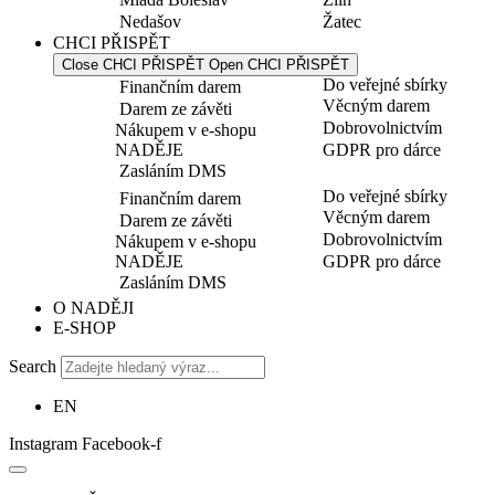
Nedašov
Žatec
CHCI PŘISPĚT
Close CHCI PŘISPĚT
Open CHCI PŘISPĚT
Do veřejné sbírky
Finančním darem
Věcným darem
Darem ze závěti
Dobrovolnictvím
Nákupem v e-shopu
NADĚJE
GDPR pro dárce
Zasláním DMS
Do veřejné sbírky
Finančním darem
Věcným darem
Darem ze závěti
Dobrovolnictvím
Nákupem v e-shopu
NADĚJE
GDPR pro dárce
Zasláním DMS
O NADĚJI
E-SHOP
Search
EN
Instagram
Facebook-f