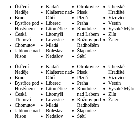
Ústředí
Kadaň
Otrokovice
Uherské
Naděje
Klášterec nad
Písek
Hradiště
Brno
Ohří
Plzeň
Vizovice
Bystřice pod
Liberec
Praha
Vsetín
Hostýnem
Litoměřice
Roudnice
Vysoké Mýto
Česká
Litomyšl
nad Labem
Zlín
Třebová
Lovosice
Rožnov pod
Žatec
Chomutov
Mladá
Radhoštěm
Jablonec nad
Boleslav
Šlapanice
Nisou
Nedašov
Štětí
Ústředí
Kadaň
Otrokovice
Uherské
Naděje
Klášterec nad
Písek
Hradiště
Brno
Ohří
Plzeň
Vizovice
Bystřice pod
Liberec
Praha
Vsetín
Hostýnem
Litoměřice
Roudnice
Vysoké Mýto
Česká
Litomyšl
nad Labem
Zlín
Třebová
Lovosice
Rožnov pod
Žatec
Chomutov
Mladá
Radhoštěm
Jablonec nad
Boleslav
Šlapanice
Nisou
Nedašov
Štětí