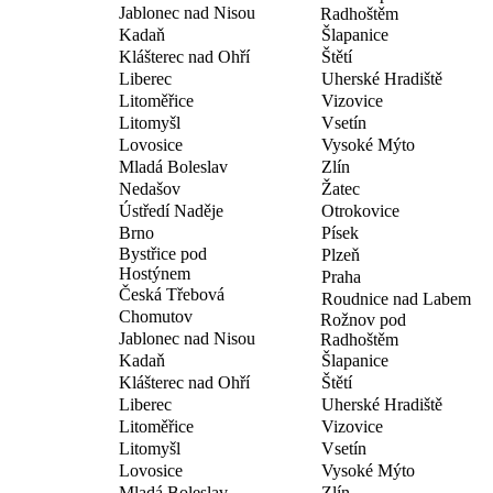
Jablonec nad Nisou
Radhoštěm
Kadaň
Šlapanice
Klášterec nad Ohří
Štětí
Liberec
Uherské Hradiště
Litoměřice
Vizovice
Litomyšl
Vsetín
Lovosice
Vysoké Mýto
Mladá Boleslav
Zlín
Nedašov
Žatec
Ústředí Naděje
Otrokovice
Brno
Písek
Bystřice pod
Plzeň
Hostýnem
Praha
Česká Třebová
Roudnice nad Labem
Chomutov
Rožnov pod
Jablonec nad Nisou
Radhoštěm
Kadaň
Šlapanice
Klášterec nad Ohří
Štětí
Liberec
Uherské Hradiště
Litoměřice
Vizovice
Litomyšl
Vsetín
Lovosice
Vysoké Mýto
Mladá Boleslav
Zlín