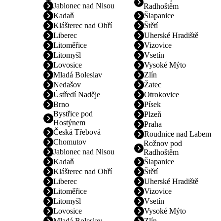
Jablonec nad Nisou
Radhoštěm
Kadaň
Šlapanice
Klášterec nad Ohří
Štětí
Liberec
Uherské Hradiště
Litoměřice
Vizovice
Litomyšl
Vsetín
Lovosice
Vysoké Mýto
Mladá Boleslav
Zlín
Nedašov
Žatec
Ústředí Naděje
Otrokovice
Brno
Písek
Bystřice pod
Plzeň
Hostýnem
Praha
Česká Třebová
Roudnice nad Labem
Chomutov
Rožnov pod
Jablonec nad Nisou
Radhoštěm
Kadaň
Šlapanice
Klášterec nad Ohří
Štětí
Liberec
Uherské Hradiště
Litoměřice
Vizovice
Litomyšl
Vsetín
Lovosice
Vysoké Mýto
Mladá Boleslav
Zlín