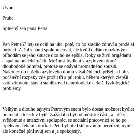
Úvod
Praha
Splněný sen pana Petra
Pan Petr (67 let) se ocitl na ulici poté, co ho zradilo zdraví a prodělal
mrtvici. Začal s námi spolupracovat, ale kvůli dalším mozkovým
příhodám se jeho situace dlouho nelepšila. Roky se živil brigádami
a spal na noclehárnách. Možnost bydlení v azylovém domě
dlouhodobě odmítal, protože se obával hromadného soužití.
Nakonec do našeho azylového domu v Záběhlicích přišel, a i přes
počáteční rozpaky zde prožil tři a půl roku, během kterých zlepšil
svůj zdravotní stav a stabilizoval neurologické a další fyziologické
problémy.
Velkým a dlouho tajným Petrovým snem bylo dostat možnost bydlet
po mnoha letech v bytě. Zažádal o byt od městské části, a i díky
svědomité a intenzivní spolupráci se sociální pracovnicí se ho po
trpělivém čekání i dočkal. Petr byl před stěhováním nervózní, nyní si
ale konečně plní svůj sen a je spokojený.