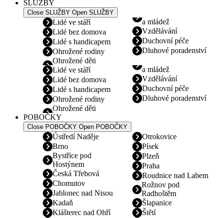
SLUŽBY
Close SLUŽBY
Open SLUŽBY
a mládež
Lidé ve stáří
Vzdělávání
Lidé bez domova
Duchovní péče
Lidé s handicapem
Dluhové poradenství
Ohrožené rodiny
Ohrožené děti
a mládež
Lidé ve stáří
Vzdělávání
Lidé bez domova
Duchovní péče
Lidé s handicapem
Dluhové poradenství
Ohrožené rodiny
Ohrožené děti
POBOČKY
Close POBOČKY
Open POBOČKY
Ústředí Naděje
Otrokovice
Brno
Písek
Bystřice pod
Plzeň
Hostýnem
Praha
Česká Třebová
Roudnice nad Labem
Chomutov
Rožnov pod
Jablonec nad Nisou
Radhoštěm
Kadaň
Šlapanice
Klášterec nad Ohří
Štětí