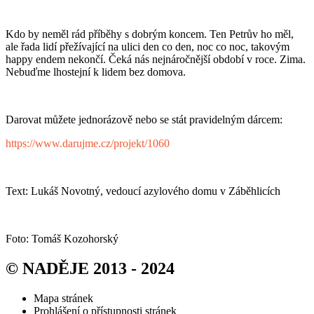
Kdo by neměl rád příběhy s dobrým koncem. Ten Petrův ho měl,
ale řada lidí přežívající na ulici den co den, noc co noc, takovým
happy endem nekončí. Čeká nás nejnáročnější období v roce. Zima.
Nebuďme lhostejní k lidem bez domova.
Darovat můžete jednorázově nebo se stát pravidelným dárcem:
https://www.darujme.cz/projekt/1060
Text: Lukáš Novotný, vedoucí azylového domu v Záběhlicích
Foto: Tomáš Kozohorský
© NADĚJE 2013 - 2024
Mapa stránek
Prohlášení o přístupnosti stránek