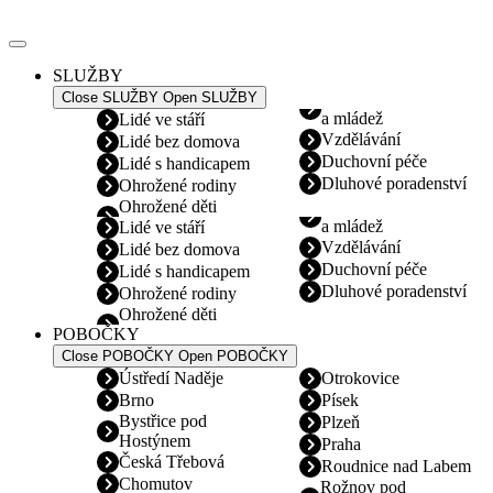
Přejít
k
obsahu
SLUŽBY
Close SLUŽBY
Open SLUŽBY
a mládež
Lidé ve stáří
Vzdělávání
Lidé bez domova
Duchovní péče
Lidé s handicapem
Dluhové poradenství
Ohrožené rodiny
Ohrožené děti
a mládež
Lidé ve stáří
Vzdělávání
Lidé bez domova
Duchovní péče
Lidé s handicapem
Dluhové poradenství
Ohrožené rodiny
Ohrožené děti
POBOČKY
Close POBOČKY
Open POBOČKY
Ústředí Naděje
Otrokovice
Brno
Písek
Bystřice pod
Plzeň
Hostýnem
Praha
Česká Třebová
Roudnice nad Labem
Chomutov
Rožnov pod