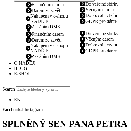
Do veřejné sbírky
Finančním darem
Věcným darem
Darem ze závěti
Dobrovolnictvím
Nákupem v e-shopu
NADĚJE
GDPR pro dárce
Zasláním DMS
Do veřejné sbírky
Finančním darem
Věcným darem
Darem ze závěti
Dobrovolnictvím
Nákupem v e-shopu
NADĚJE
GDPR pro dárce
Zasláním DMS
O NADĚJI
BLOG
E-SHOP
Search
EN
Facebook-f
Instagram
SPLNĚNÝ SEN PANA PETRA