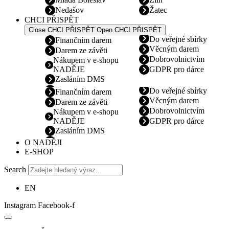
Nedašov
Žatec
CHCI PŘISPĚT
Close CHCI PŘISPĚT
Open CHCI PŘISPĚT
Do veřejné sbírky
Finančním darem
Věcným darem
Darem ze závěti
Dobrovolnictvím
Nákupem v e-shopu
NADĚJE
GDPR pro dárce
Zasláním DMS
Do veřejné sbírky
Finančním darem
Věcným darem
Darem ze závěti
Dobrovolnictvím
Nákupem v e-shopu
NADĚJE
GDPR pro dárce
Zasláním DMS
O NADĚJI
E-SHOP
Search
EN
Instagram
Facebook-f