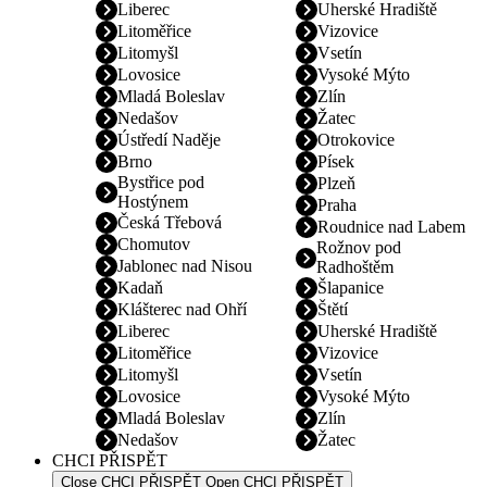
Liberec
Uherské Hradiště
Litoměřice
Vizovice
Litomyšl
Vsetín
Lovosice
Vysoké Mýto
Mladá Boleslav
Zlín
Nedašov
Žatec
Ústředí Naděje
Otrokovice
Brno
Písek
Bystřice pod
Plzeň
Hostýnem
Praha
Česká Třebová
Roudnice nad Labem
Chomutov
Rožnov pod
Jablonec nad Nisou
Radhoštěm
Kadaň
Šlapanice
Klášterec nad Ohří
Štětí
Liberec
Uherské Hradiště
Litoměřice
Vizovice
Litomyšl
Vsetín
Lovosice
Vysoké Mýto
Mladá Boleslav
Zlín
Nedašov
Žatec
CHCI PŘISPĚT
Close CHCI PŘISPĚT
Open CHCI PŘISPĚT