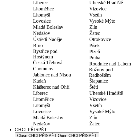
Liberec
Uherské Hradiště
Litoměřice
Vizovice
Litomyšl
Vsetín
Lovosice
Vysoké Mýto
Mladá Boleslav
Zlín
Nedašov
Žatec
Ústředí Naděje
Otrokovice
Brno
Písek
Bystřice pod
Plzeň
Hostýnem
Praha
Česká Třebová
Roudnice nad Labem
Chomutov
Rožnov pod
Jablonec nad Nisou
Radhoštěm
Kadaň
Šlapanice
Klášterec nad Ohří
Štětí
Liberec
Uherské Hradiště
Litoměřice
Vizovice
Litomyšl
Vsetín
Lovosice
Vysoké Mýto
Mladá Boleslav
Zlín
Nedašov
Žatec
CHCI PŘISPĚT
Close CHCI PŘISPĚT
Open CHCI PŘISPĚT