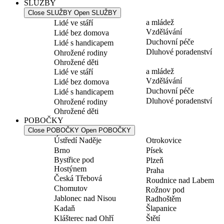
SLUŽBY
Close SLUŽBY
Open SLUŽBY
a mládež
Lidé ve stáří
Vzdělávání
Lidé bez domova
Duchovní péče
Lidé s handicapem
Dluhové poradenství
Ohrožené rodiny
Ohrožené děti
a mládež
Lidé ve stáří
Vzdělávání
Lidé bez domova
Duchovní péče
Lidé s handicapem
Dluhové poradenství
Ohrožené rodiny
Ohrožené děti
POBOČKY
Close POBOČKY
Open POBOČKY
Ústředí Naděje
Otrokovice
Brno
Písek
Bystřice pod
Plzeň
Hostýnem
Praha
Česká Třebová
Roudnice nad Labem
Chomutov
Rožnov pod
Jablonec nad Nisou
Radhoštěm
Kadaň
Šlapanice
Klášterec nad Ohří
Štětí