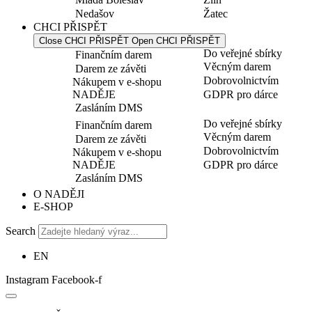
Nedašov
Žatec
CHCI PŘISPĚT
Close CHCI PŘISPĚT
Open CHCI PŘISPĚT
Do veřejné sbírky
Finančním darem
Věcným darem
Darem ze závěti
Dobrovolnictvím
Nákupem v e-shopu
NADĚJE
GDPR pro dárce
Zasláním DMS
Do veřejné sbírky
Finančním darem
Věcným darem
Darem ze závěti
Dobrovolnictvím
Nákupem v e-shopu
NADĚJE
GDPR pro dárce
Zasláním DMS
O NADĚJI
E-SHOP
Search
EN
Instagram
Facebook-f