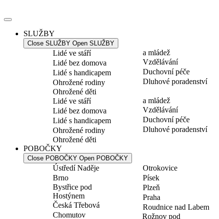
Přejít
k
obsahu
SLUŽBY
Close SLUŽBY
Open SLUŽBY
a mládež
Lidé ve stáří
Vzdělávání
Lidé bez domova
Duchovní péče
Lidé s handicapem
Dluhové poradenství
Ohrožené rodiny
Ohrožené děti
a mládež
Lidé ve stáří
Vzdělávání
Lidé bez domova
Duchovní péče
Lidé s handicapem
Dluhové poradenství
Ohrožené rodiny
Ohrožené děti
POBOČKY
Close POBOČKY
Open POBOČKY
Ústředí Naděje
Otrokovice
Brno
Písek
Bystřice pod
Plzeň
Hostýnem
Praha
Česká Třebová
Roudnice nad Labem
Chomutov
Rožnov pod