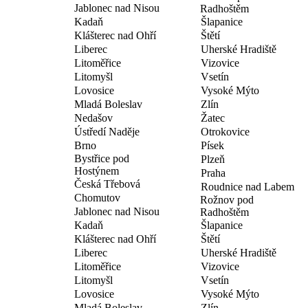
Jablonec nad Nisou
Radhoštěm
Kadaň
Šlapanice
Klášterec nad Ohří
Štětí
Liberec
Uherské Hradiště
Litoměřice
Vizovice
Litomyšl
Vsetín
Lovosice
Vysoké Mýto
Mladá Boleslav
Zlín
Nedašov
Žatec
Ústředí Naděje
Otrokovice
Brno
Písek
Bystřice pod
Plzeň
Hostýnem
Praha
Česká Třebová
Roudnice nad Labem
Chomutov
Rožnov pod
Jablonec nad Nisou
Radhoštěm
Kadaň
Šlapanice
Klášterec nad Ohří
Štětí
Liberec
Uherské Hradiště
Litoměřice
Vizovice
Litomyšl
Vsetín
Lovosice
Vysoké Mýto
Mladá Boleslav
Zlín