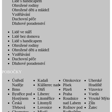
Lidé s handicapem
Ohrožené rodiny
Ohrožené děti a mládež
Vzdělávání
Duchovní péče
Dluhové poradenství
Lidé ve stáří
Lidé bez domova
Lidé s handicapem
Ohrožené rodiny
Ohrožené děti a mládež
Vzdělávání
Duchovní péče
Dluhové poradenství
POBOČKY
Ústředí
Kadaň
Otrokovice
Uherské
Naděje
Klášterec nad
Písek
Hradiště
Brno
Ohří
Plzeň
Vizovice
Bystřice pod
Liberec
Praha
Vsetín
Hostýnem
Litoměřice
Roudnice
Vysoké Mýto
Česká
Litomyšl
nad Labem
Zlín
Třebová
Lovosice
Rožnov pod
Žatec
Chomutov
Mladá
Radhoštěm