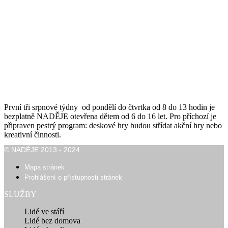
První tři srpnové týdny od pondělí do čtvrtka od 8 do 13 hodin je
bezplatně NADĚJE otevřena dětem od 6 do 16 let. Pro příchozí je
připraven pestrý program: deskové hry budou střídat akční hry nebo
kreativní činnosti.
© NADĚJE 2013 - 2024
Mapa stránek
Prohlášení o přístupnosti stránek
SLUŽBY
Lidé ve stáří
Lidé bez domova