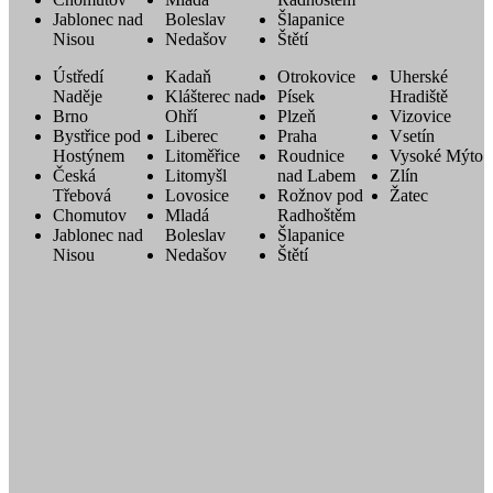
Jablonec nad
Boleslav
Šlapanice
Nisou
Nedašov
Štětí
Ústředí
Kadaň
Otrokovice
Uherské
Naděje
Klášterec nad
Písek
Hradiště
Brno
Ohří
Plzeň
Vizovice
Bystřice pod
Liberec
Praha
Vsetín
Hostýnem
Litoměřice
Roudnice
Vysoké Mýto
Česká
Litomyšl
nad Labem
Zlín
Třebová
Lovosice
Rožnov pod
Žatec
Chomutov
Mladá
Radhoštěm
Jablonec nad
Boleslav
Šlapanice
Nisou
Nedašov
Štětí