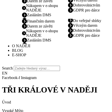
Věcným darem
Darem ze závěti
Dobrovolnictvím
Nákupem v e-shopu
NADĚJE
GDPR pro dárce
Zasláním DMS
Do veřejné sbírky
Finančním darem
Věcným darem
Darem ze závěti
Dobrovolnictvím
Nákupem v e-shopu
NADĚJE
GDPR pro dárce
Zasláním DMS
O NADĚJI
BLOG
E-SHOP
Search
EN
Facebook-f
Instagram
TŘI KRÁLOVÉ V NADĚJI
Úvod
Vysoké Mýto