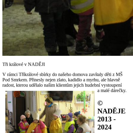
Tři králové v NADĚJI
V rámci Tříkrálové sbírky do našeho domova zavítaly děti z MŠ
Pod Smrkem. Přinesly nejen zlato, kadidlo a myrhu, ale hlavně
radost, kterou udělalo našim klientům jejich hudební vystoupení
a malé dárečky.
©
NADĚJE
2013 -
2024