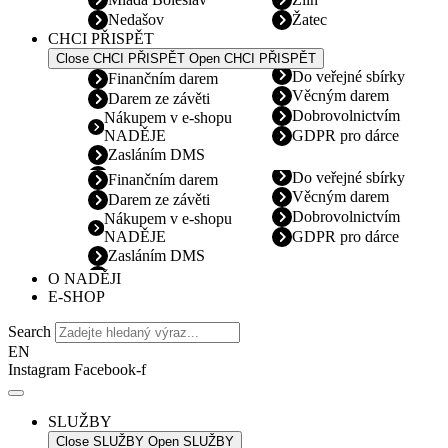
Nedašov
Žatec
CHCI PŘISPĚT
Close CHCI PŘISPĚT
Open CHCI PŘISPĚT
Do veřejné sbírky
Finančním darem
Věcným darem
Darem ze závěti
Dobrovolnictvím
Nákupem v e-shopu
NADĚJE
GDPR pro dárce
Zasláním DMS
Do veřejné sbírky
Finančním darem
Věcným darem
Darem ze závěti
Dobrovolnictvím
Nákupem v e-shopu
NADĚJE
GDPR pro dárce
Zasláním DMS
O NADĚJI
E-SHOP
Search
EN
Instagram
Facebook-f
SLUŽBY
Close SLUŽBY
Open SLUŽBY