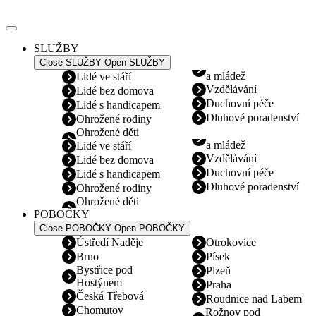
Přejít
k
obsahu
SLUŽBY
Close SLUŽBY
Open SLUŽBY
a mládež
Lidé ve stáří
Vzdělávání
Lidé bez domova
Duchovní péče
Lidé s handicapem
Dluhové poradenství
Ohrožené rodiny
Ohrožené děti
a mládež
Lidé ve stáří
Vzdělávání
Lidé bez domova
Duchovní péče
Lidé s handicapem
Dluhové poradenství
Ohrožené rodiny
Ohrožené děti
POBOČKY
Close POBOČKY
Open POBOČKY
Ústředí Naděje
Otrokovice
Brno
Písek
Bystřice pod
Plzeň
Hostýnem
Praha
Česká Třebová
Roudnice nad Labem
Chomutov
Rožnov pod