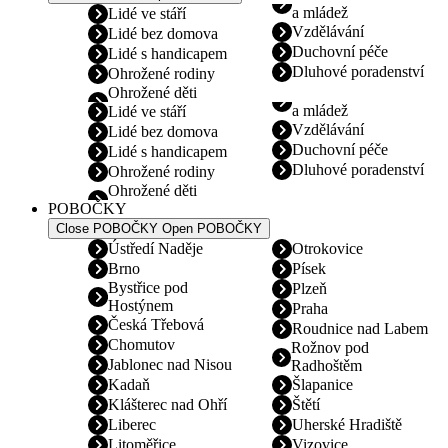
a mládež
Lidé ve stáří
Vzdělávání
Lidé bez domova
Duchovní péče
Lidé s handicapem
Dluhové poradenství
Ohrožené rodiny
Ohrožené děti
a mládež
Lidé ve stáří
Vzdělávání
Lidé bez domova
Duchovní péče
Lidé s handicapem
Dluhové poradenství
Ohrožené rodiny
Ohrožené děti
POBOČKY
Close POBOČKY
Open POBOČKY
Ústředí Naděje
Otrokovice
Brno
Písek
Bystřice pod
Plzeň
Hostýnem
Praha
Česká Třebová
Roudnice nad Labem
Chomutov
Rožnov pod
Jablonec nad Nisou
Radhoštěm
Kadaň
Šlapanice
Klášterec nad Ohří
Štětí
Liberec
Uherské Hradiště
Litoměřice
Vizovice