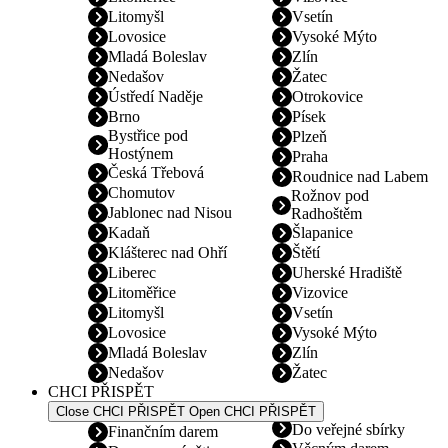
Litomyšl
Vsetín
Lovosice
Vysoké Mýto
Mladá Boleslav
Zlín
Nedašov
Žatec
Ústředí Naděje
Otrokovice
Brno
Písek
Bystřice pod
Plzeň
Hostýnem
Praha
Česká Třebová
Roudnice nad Labem
Chomutov
Rožnov pod
Jablonec nad Nisou
Radhoštěm
Kadaň
Šlapanice
Klášterec nad Ohří
Štětí
Liberec
Uherské Hradiště
Litoměřice
Vizovice
Litomyšl
Vsetín
Lovosice
Vysoké Mýto
Mladá Boleslav
Zlín
Nedašov
Žatec
CHCI PŘISPĚT
Close CHCI PŘISPĚT
Open CHCI PŘISPĚT
Do veřejné sbírky
Finančním darem