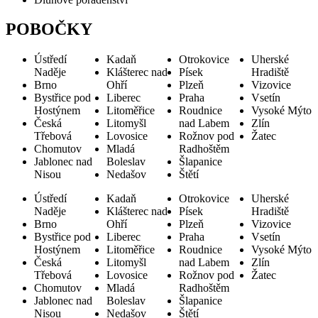
POBOČKY
Ústředí
Kadaň
Otrokovice
Uherské
Naděje
Klášterec nad
Písek
Hradiště
Brno
Ohří
Plzeň
Vizovice
Bystřice pod
Liberec
Praha
Vsetín
Hostýnem
Litoměřice
Roudnice
Vysoké Mýto
Česká
Litomyšl
nad Labem
Zlín
Třebová
Lovosice
Rožnov pod
Žatec
Chomutov
Mladá
Radhoštěm
Jablonec nad
Boleslav
Šlapanice
Nisou
Nedašov
Štětí
Ústředí
Kadaň
Otrokovice
Uherské
Naděje
Klášterec nad
Písek
Hradiště
Brno
Ohří
Plzeň
Vizovice
Bystřice pod
Liberec
Praha
Vsetín
Hostýnem
Litoměřice
Roudnice
Vysoké Mýto
Česká
Litomyšl
nad Labem
Zlín
Třebová
Lovosice
Rožnov pod
Žatec
Chomutov
Mladá
Radhoštěm
Jablonec nad
Boleslav
Šlapanice
Nisou
Nedašov
Štětí