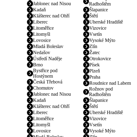
Jablonec nad Nisou
Radhoštěm
Kadaň
Šlapanice
Klášterec nad Ohří
Štětí
Liberec
Uherské Hradiště
Litoměřice
Vizovice
Litomyšl
Vsetín
Lovosice
Vysoké Mýto
Mladá Boleslav
Zlín
Nedašov
Žatec
Ústředí Naděje
Otrokovice
Brno
Písek
Bystřice pod
Plzeň
Hostýnem
Praha
Česká Třebová
Roudnice nad Labem
Chomutov
Rožnov pod
Jablonec nad Nisou
Radhoštěm
Kadaň
Šlapanice
Klášterec nad Ohří
Štětí
Liberec
Uherské Hradiště
Litoměřice
Vizovice
Litomyšl
Vsetín
Lovosice
Vysoké Mýto
Mladá Boleslav
Zlín