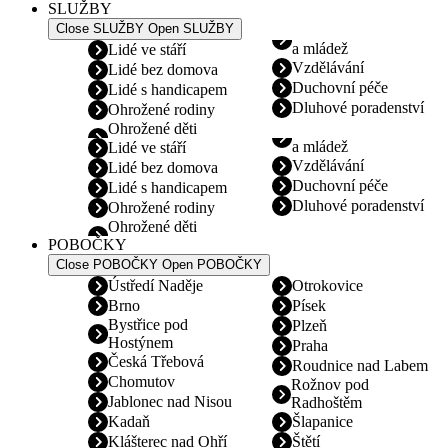
SLUŽBY
Close SLUŽBY
Open SLUŽBY
a mládež
Lidé ve stáří
Vzdělávání
Lidé bez domova
Duchovní péče
Lidé s handicapem
Dluhové poradenství
Ohrožené rodiny
Ohrožené děti
a mládež
Lidé ve stáří
Vzdělávání
Lidé bez domova
Duchovní péče
Lidé s handicapem
Dluhové poradenství
Ohrožené rodiny
Ohrožené děti
POBOČKY
Close POBOČKY
Open POBOČKY
Ústředí Naděje
Otrokovice
Brno
Písek
Bystřice pod
Plzeň
Hostýnem
Praha
Česká Třebová
Roudnice nad Labem
Chomutov
Rožnov pod
Jablonec nad Nisou
Radhoštěm
Kadaň
Šlapanice
Klášterec nad Ohří
Štětí