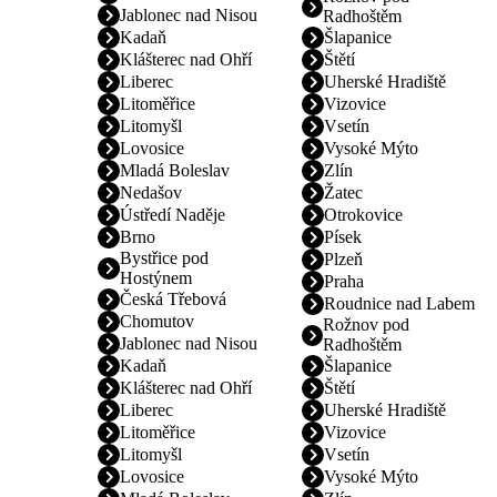
Jablonec nad Nisou
Radhoštěm
Kadaň
Šlapanice
Klášterec nad Ohří
Štětí
Liberec
Uherské Hradiště
Litoměřice
Vizovice
Litomyšl
Vsetín
Lovosice
Vysoké Mýto
Mladá Boleslav
Zlín
Nedašov
Žatec
Ústředí Naděje
Otrokovice
Brno
Písek
Bystřice pod
Plzeň
Hostýnem
Praha
Česká Třebová
Roudnice nad Labem
Chomutov
Rožnov pod
Jablonec nad Nisou
Radhoštěm
Kadaň
Šlapanice
Klášterec nad Ohří
Štětí
Liberec
Uherské Hradiště
Litoměřice
Vizovice
Litomyšl
Vsetín
Lovosice
Vysoké Mýto