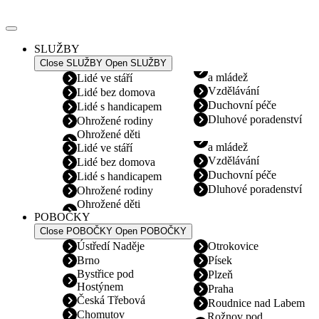
Přejít
k
obsahu
SLUŽBY
Close SLUŽBY
Open SLUŽBY
a mládež
Lidé ve stáří
Vzdělávání
Lidé bez domova
Duchovní péče
Lidé s handicapem
Dluhové poradenství
Ohrožené rodiny
Ohrožené děti
a mládež
Lidé ve stáří
Vzdělávání
Lidé bez domova
Duchovní péče
Lidé s handicapem
Dluhové poradenství
Ohrožené rodiny
Ohrožené děti
POBOČKY
Close POBOČKY
Open POBOČKY
Ústředí Naděje
Otrokovice
Brno
Písek
Bystřice pod
Plzeň
Hostýnem
Praha
Česká Třebová
Roudnice nad Labem
Chomutov
Rožnov pod