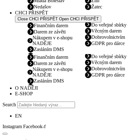
Mladá Boleslav
Zlín
Nedašov
Žatec
CHCI PŘISPĚT
Close CHCI PŘISPĚT
Open CHCI PŘISPĚT
Do veřejné sbírky
Finančním darem
Věcným darem
Darem ze závěti
Dobrovolnictvím
Nákupem v e-shopu
NADĚJE
GDPR pro dárce
Zasláním DMS
Do veřejné sbírky
Finančním darem
Věcným darem
Darem ze závěti
Dobrovolnictvím
Nákupem v e-shopu
NADĚJE
GDPR pro dárce
Zasláním DMS
O NADĚJI
E-SHOP
Search
EN
Instagram
Facebook-f