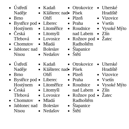
Ústředí
Kadaň
Otrokovice
Uherské
Naděje
Klášterec nad
Písek
Hradiště
Brno
Ohří
Plzeň
Vizovice
Bystřice pod
Liberec
Praha
Vsetín
Hostýnem
Litoměřice
Roudnice
Vysoké Mýto
Česká
Litomyšl
nad Labem
Zlín
Třebová
Lovosice
Rožnov pod
Žatec
Chomutov
Mladá
Radhoštěm
Jablonec nad
Boleslav
Šlapanice
Nisou
Nedašov
Štětí
Ústředí
Kadaň
Otrokovice
Uherské
Naděje
Klášterec nad
Písek
Hradiště
Brno
Ohří
Plzeň
Vizovice
Bystřice pod
Liberec
Praha
Vsetín
Hostýnem
Litoměřice
Roudnice
Vysoké Mýto
Česká
Litomyšl
nad Labem
Zlín
Třebová
Lovosice
Rožnov pod
Žatec
Chomutov
Mladá
Radhoštěm
Jablonec nad
Boleslav
Šlapanice
Nisou
Nedašov
Štětí