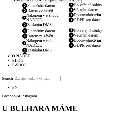
Close CHCI PŘISPĚT
Open CHCI PŘISPĚT
Do veřejné sbírky
Finančním darem
Věcným darem
Darem ze závěti
Dobrovolnictvím
Nákupem v e-shopu
NADĚJE
GDPR pro dárce
Zasláním DMS
Do veřejné sbírky
Finančním darem
Věcným darem
Darem ze závěti
Dobrovolnictvím
Nákupem v e-shopu
NADĚJE
GDPR pro dárce
Zasláním DMS
O NADĚJI
BLOG
E-SHOP
Search
EN
Facebook-f
Instagram
U BULHARA MÁME