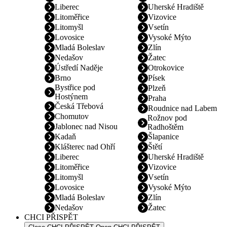
Liberec
Uherské Hradiště
Litoměřice
Vizovice
Litomyšl
Vsetín
Lovosice
Vysoké Mýto
Mladá Boleslav
Zlín
Nedašov
Žatec
Ústředí Naděje
Otrokovice
Brno
Písek
Bystřice pod
Plzeň
Hostýnem
Praha
Česká Třebová
Roudnice nad Labem
Chomutov
Rožnov pod
Jablonec nad Nisou
Radhoštěm
Kadaň
Šlapanice
Klášterec nad Ohří
Štětí
Liberec
Uherské Hradiště
Litoměřice
Vizovice
Litomyšl
Vsetín
Lovosice
Vysoké Mýto
Mladá Boleslav
Zlín
Nedašov
Žatec
CHCI PŘISPĚT