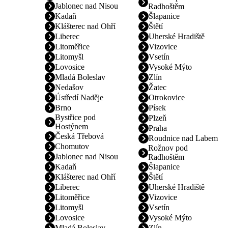
Jablonec nad Nisou
Radhoštěm
Kadaň
Šlapanice
Klášterec nad Ohří
Štětí
Liberec
Uherské Hradiště
Litoměřice
Vizovice
Litomyšl
Vsetín
Lovosice
Vysoké Mýto
Mladá Boleslav
Zlín
Nedašov
Žatec
Ústředí Naděje
Otrokovice
Brno
Písek
Bystřice pod
Plzeň
Hostýnem
Praha
Česká Třebová
Roudnice nad Labem
Chomutov
Rožnov pod
Jablonec nad Nisou
Radhoštěm
Kadaň
Šlapanice
Klášterec nad Ohří
Štětí
Liberec
Uherské Hradiště
Litoměřice
Vizovice
Litomyšl
Vsetín
Lovosice
Vysoké Mýto
Mladá Boleslav
Zlín