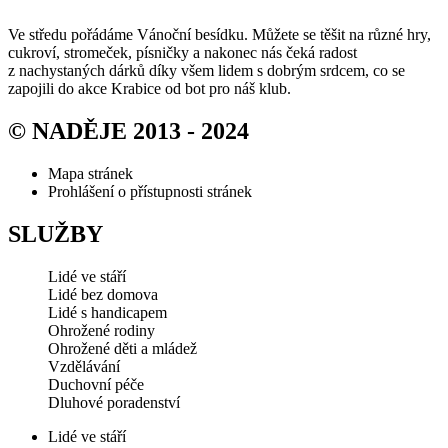
Ve středu pořádáme Vánoční besídku. Můžete se těšit na různé hry,
cukroví, stromeček, písničky a nakonec nás čeká radost
z nachystaných dárků díky všem lidem s dobrým srdcem, co se
zapojili do akce Krabice od bot pro náš klub.
© NADĚJE 2013 - 2024
Mapa stránek
Prohlášení o přístupnosti stránek
SLUŽBY
Lidé ve stáří
Lidé bez domova
Lidé s handicapem
Ohrožené rodiny
Ohrožené děti a mládež
Vzdělávání
Duchovní péče
Dluhové poradenství
Lidé ve stáří