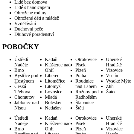
Lidé bez domova
Lidé s handicapem
Ohrožené rodiny
Ohrožené děti a mládež
Vzdělávání
Duchovní péče
Dluhové poradenství
POBOČKY
Ústředí
Kadaň
Otrokovice
Uherské
Naděje
Klášterec nad
Písek
Hradiště
Brno
Ohří
Plzeň
Vizovice
Bystřice pod
Liberec
Praha
Vsetín
Hostýnem
Litoměřice
Roudnice
Vysoké Mýto
Česká
Litomyšl
nad Labem
Zlín
Třebová
Lovosice
Rožnov pod
Žatec
Chomutov
Mladá
Radhoštěm
Jablonec nad
Boleslav
Šlapanice
Nisou
Nedašov
Štětí
Ústředí
Kadaň
Otrokovice
Uherské
Naděje
Klášterec nad
Písek
Hradiště
Brno
Ohří
Plzeň
Vizovice