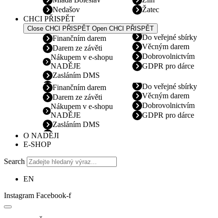
Nedašov
Žatec
CHCI PŘISPĚT
Close CHCI PŘISPĚT
Open CHCI PŘISPĚT
Do veřejné sbírky
Finančním darem
Věcným darem
Darem ze závěti
Dobrovolnictvím
Nákupem v e-shopu
NADĚJE
GDPR pro dárce
Zasláním DMS
Do veřejné sbírky
Finančním darem
Věcným darem
Darem ze závěti
Dobrovolnictvím
Nákupem v e-shopu
NADĚJE
GDPR pro dárce
Zasláním DMS
O NADĚJI
E-SHOP
Search
EN
Instagram
Facebook-f