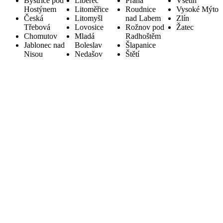
Bystřice pod
Liberec
Praha
Vsetín
Hostýnem
Litoměřice
Roudnice
Vysoké Mýto
Česká
Litomyšl
nad Labem
Zlín
Třebová
Lovosice
Rožnov pod
Žatec
Chomutov
Mladá
Radhoštěm
Jablonec nad
Boleslav
Šlapanice
Nisou
Nedašov
Štětí