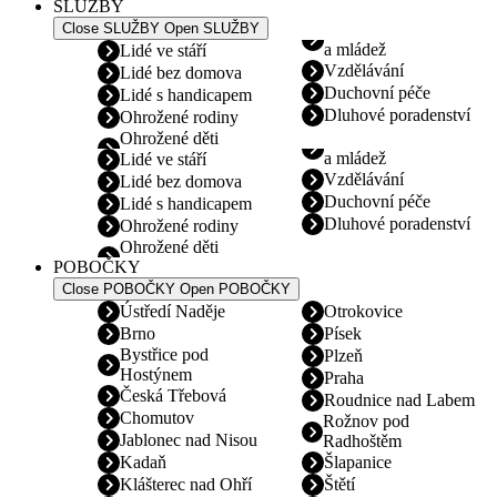
SLUŽBY
Close SLUŽBY
Open SLUŽBY
a mládež
Lidé ve stáří
Vzdělávání
Lidé bez domova
Duchovní péče
Lidé s handicapem
Dluhové poradenství
Ohrožené rodiny
Ohrožené děti
a mládež
Lidé ve stáří
Vzdělávání
Lidé bez domova
Duchovní péče
Lidé s handicapem
Dluhové poradenství
Ohrožené rodiny
Ohrožené děti
POBOČKY
Close POBOČKY
Open POBOČKY
Ústředí Naděje
Otrokovice
Brno
Písek
Bystřice pod
Plzeň
Hostýnem
Praha
Česká Třebová
Roudnice nad Labem
Chomutov
Rožnov pod
Jablonec nad Nisou
Radhoštěm
Kadaň
Šlapanice
Klášterec nad Ohří
Štětí