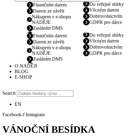
Do veřejné sbírky
Finančním darem
Věcným darem
Darem ze závěti
Dobrovolnictvím
Nákupem v e-shopu
NADĚJE
GDPR pro dárce
Zasláním DMS
Do veřejné sbírky
Finančním darem
Věcným darem
Darem ze závěti
Dobrovolnictvím
Nákupem v e-shopu
NADĚJE
GDPR pro dárce
Zasláním DMS
O NADĚJI
BLOG
E-SHOP
Search
EN
Facebook-f
Instagram
VÁNOČNÍ BESÍDKA