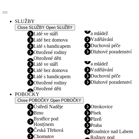
Přejít
k
obsahu
SLUŽBY
Close SLUŽBY
Open SLUŽBY
a mládež
Lidé ve stáří
Vzdělávání
Lidé bez domova
Duchovní péče
Lidé s handicapem
Dluhové poradenství
Ohrožené rodiny
Ohrožené děti
a mládež
Lidé ve stáří
Vzdělávání
Lidé bez domova
Duchovní péče
Lidé s handicapem
Dluhové poradenství
Ohrožené rodiny
Ohrožené děti
POBOČKY
Close POBOČKY
Open POBOČKY
Ústředí Naděje
Otrokovice
Brno
Písek
Bystřice pod
Plzeň
Hostýnem
Praha
Česká Třebová
Roudnice nad Labem
Chomutov
Rožnov pod