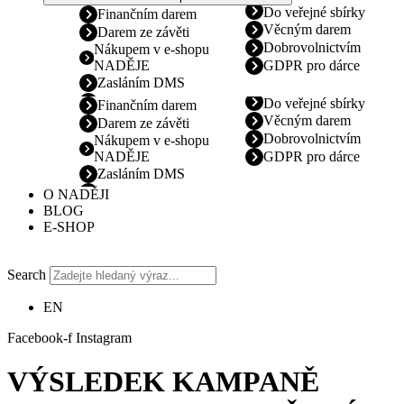
Do veřejné sbírky
Finančním darem
Věcným darem
Darem ze závěti
Dobrovolnictvím
Nákupem v e-shopu
NADĚJE
GDPR pro dárce
Zasláním DMS
Do veřejné sbírky
Finančním darem
Věcným darem
Darem ze závěti
Dobrovolnictvím
Nákupem v e-shopu
NADĚJE
GDPR pro dárce
Zasláním DMS
O NADĚJI
BLOG
E-SHOP
Search
EN
Facebook-f
Instagram
VÝSLEDEK KAMPANĚ