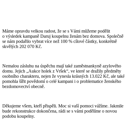
Máme opravdu velkou radost, že se s Vámi můžeme podělit
o výsledek kampaně Daruj koupelnu ženám bez domova. Společně
se nám podařilo vybrat více než 100 % cílové částky, konkrétně
skvělých 202 070 Kč.
Nemalou zásluhu na úspěchu mají také zaměstnankyně azylového
domu. Jejich „Aukce holek z Vršek“, ve které se dražily předměty
osobního charakteru, nejen že vynesla krásných 13.022 Kč, ale také
pomohla šířit povědomí o celé kampani i o problematice ženského
bezdomovectví obecně.
Děkujeme všem, kteří přispěli. Moc si vaší pomoci vážíme. Jakmile
bude rekonstrukce dokončena, rádi se s vámi podělíme o novou
podobu koupelny.