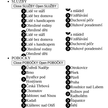
SLUŽBY
Close SLUŽBY
Open SLUŽBY
a mládež
Lidé ve stáří
Vzdělávání
Lidé bez domova
Duchovní péče
Lidé s handicapem
Dluhové poradenství
Ohrožené rodiny
Ohrožené děti
a mládež
Lidé ve stáří
Vzdělávání
Lidé bez domova
Duchovní péče
Lidé s handicapem
Dluhové poradenství
Ohrožené rodiny
Ohrožené děti
POBOČKY
Close POBOČKY
Open POBOČKY
Ústředí Naděje
Otrokovice
Brno
Písek
Bystřice pod
Plzeň
Hostýnem
Praha
Česká Třebová
Roudnice nad Labem
Chomutov
Rožnov pod
Jablonec nad Nisou
Radhoštěm
Kadaň
Šlapanice
Klášterec nad Ohří
Štětí