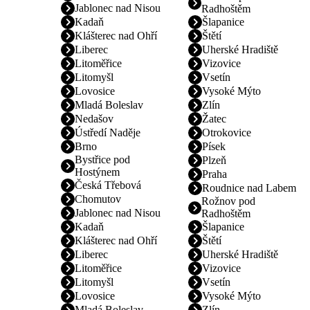
Jablonec nad Nisou
Radhoštěm
Kadaň
Šlapanice
Klášterec nad Ohří
Štětí
Liberec
Uherské Hradiště
Litoměřice
Vizovice
Litomyšl
Vsetín
Lovosice
Vysoké Mýto
Mladá Boleslav
Zlín
Nedašov
Žatec
Ústředí Naděje
Otrokovice
Brno
Písek
Bystřice pod
Plzeň
Hostýnem
Praha
Česká Třebová
Roudnice nad Labem
Chomutov
Rožnov pod
Jablonec nad Nisou
Radhoštěm
Kadaň
Šlapanice
Klášterec nad Ohří
Štětí
Liberec
Uherské Hradiště
Litoměřice
Vizovice
Litomyšl
Vsetín
Lovosice
Vysoké Mýto
Mladá Boleslav
Zlín