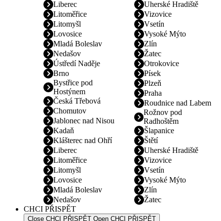
Liberec
Uherské Hradiště
Litoměřice
Vizovice
Litomyšl
Vsetín
Lovosice
Vysoké Mýto
Mladá Boleslav
Zlín
Nedašov
Žatec
Ústředí Naděje
Otrokovice
Brno
Písek
Bystřice pod
Plzeň
Hostýnem
Praha
Česká Třebová
Roudnice nad Labem
Chomutov
Rožnov pod
Jablonec nad Nisou
Radhoštěm
Kadaň
Šlapanice
Klášterec nad Ohří
Štětí
Liberec
Uherské Hradiště
Litoměřice
Vizovice
Litomyšl
Vsetín
Lovosice
Vysoké Mýto
Mladá Boleslav
Zlín
Nedašov
Žatec
CHCI PŘISPĚT
Close CHCI PŘISPĚT
Open CHCI PŘISPĚT