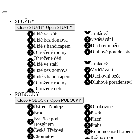
Přejít
k
obsahu
SLUŽBY
Close SLUŽBY
Open SLUŽBY
a mládež
Lidé ve stáří
Vzdělávání
Lidé bez domova
Duchovní péče
Lidé s handicapem
Dluhové poradenství
Ohrožené rodiny
Ohrožené děti
a mládež
Lidé ve stáří
Vzdělávání
Lidé bez domova
Duchovní péče
Lidé s handicapem
Dluhové poradenství
Ohrožené rodiny
Ohrožené děti
POBOČKY
Close POBOČKY
Open POBOČKY
Ústředí Naděje
Otrokovice
Brno
Písek
Bystřice pod
Plzeň
Hostýnem
Praha
Česká Třebová
Roudnice nad Labem
Chomutov
Rožnov pod