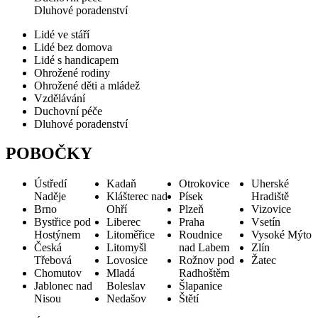
Dluhové poradenství
Lidé ve stáří
Lidé bez domova
Lidé s handicapem
Ohrožené rodiny
Ohrožené děti a mládež
Vzdělávání
Duchovní péče
Dluhové poradenství
POBOČKY
Ústředí
Kadaň
Otrokovice
Uherské
Naděje
Klášterec nad
Písek
Hradiště
Brno
Ohří
Plzeň
Vizovice
Bystřice pod
Liberec
Praha
Vsetín
Hostýnem
Litoměřice
Roudnice
Vysoké Mýto
Česká
Litomyšl
nad Labem
Zlín
Třebová
Lovosice
Rožnov pod
Žatec
Chomutov
Mladá
Radhoštěm
Jablonec nad
Boleslav
Šlapanice
Nisou
Nedašov
Štětí