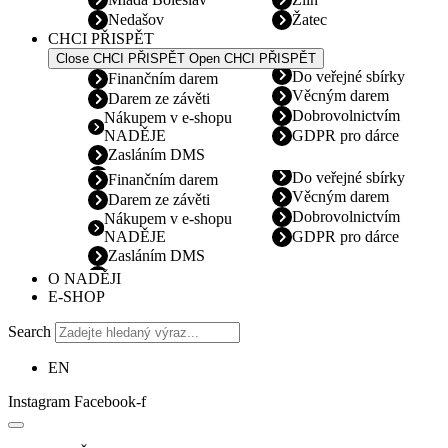
Nedašov
Žatec
CHCI PŘISPĚT
Close CHCI PŘISPĚT
Open CHCI PŘISPĚT
Do veřejné sbírky
Finančním darem
Věcným darem
Darem ze závěti
Dobrovolnictvím
Nákupem v e-shopu
NADĚJE
GDPR pro dárce
Zasláním DMS
Do veřejné sbírky
Finančním darem
Věcným darem
Darem ze závěti
Dobrovolnictvím
Nákupem v e-shopu
NADĚJE
GDPR pro dárce
Zasláním DMS
O NADĚJI
E-SHOP
Search
EN
Instagram
Facebook-f