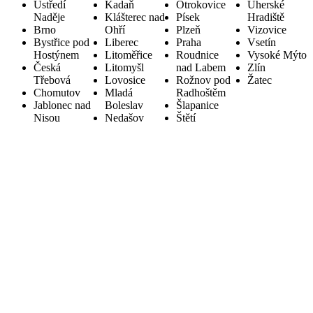
Ústředí
Kadaň
Otrokovice
Uherské
Naděje
Klášterec nad
Písek
Hradiště
Brno
Ohří
Plzeň
Vizovice
Bystřice pod
Liberec
Praha
Vsetín
Hostýnem
Litoměřice
Roudnice
Vysoké Mýto
Česká
Litomyšl
nad Labem
Zlín
Třebová
Lovosice
Rožnov pod
Žatec
Chomutov
Mladá
Radhoštěm
Jablonec nad
Boleslav
Šlapanice
Nisou
Nedašov
Štětí