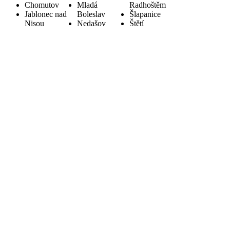
Chomutov
Mladá
Radhoštěm
Jablonec nad
Boleslav
Šlapanice
Nisou
Nedašov
Štětí