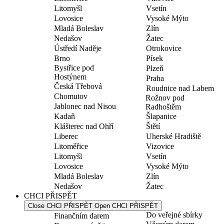
Litomyšl
Vsetín
Lovosice
Vysoké Mýto
Mladá Boleslav
Zlín
Nedašov
Žatec
Ústředí Naděje
Otrokovice
Brno
Písek
Bystřice pod
Plzeň
Hostýnem
Praha
Česká Třebová
Roudnice nad Labem
Chomutov
Rožnov pod
Jablonec nad Nisou
Radhoštěm
Kadaň
Šlapanice
Klášterec nad Ohří
Štětí
Liberec
Uherské Hradiště
Litoměřice
Vizovice
Litomyšl
Vsetín
Lovosice
Vysoké Mýto
Mladá Boleslav
Zlín
Nedašov
Žatec
CHCI PŘISPĚT
Close CHCI PŘISPĚT
Open CHCI PŘISPĚT
Do veřejné sbírky
Finančním darem