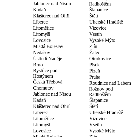
Jablonec nad Nisou
Radhoštěm
Kadaň
Šlapanice
Klášterec nad Ohří
Štětí
Liberec
Uherské Hradiště
Litoměřice
Vizovice
Litomyšl
Vsetín
Lovosice
Vysoké Mýto
Mladá Boleslav
Zlín
Nedašov
Žatec
Ústředí Naděje
Otrokovice
Brno
Písek
Bystřice pod
Plzeň
Hostýnem
Praha
Česká Třebová
Roudnice nad Labem
Chomutov
Rožnov pod
Jablonec nad Nisou
Radhoštěm
Kadaň
Šlapanice
Klášterec nad Ohří
Štětí
Liberec
Uherské Hradiště
Litoměřice
Vizovice
Litomyšl
Vsetín
Lovosice
Vysoké Mýto
Mladá Boleslav
Zlín