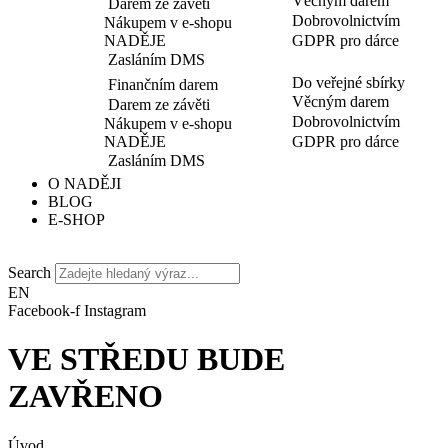
Věcným darem
Darem ze závěti
Dobrovolnictvím
Nákupem v e-shopu
NADĚJE
GDPR pro dárce
Zasláním DMS
Do veřejné sbírky
Finančním darem
Věcným darem
Darem ze závěti
Dobrovolnictvím
Nákupem v e-shopu
NADĚJE
GDPR pro dárce
Zasláním DMS
O NADĚJI
BLOG
E-SHOP
Search
EN
Facebook-f
Instagram
VE STŘEDU BUDE
ZAVŘENO
Úvod