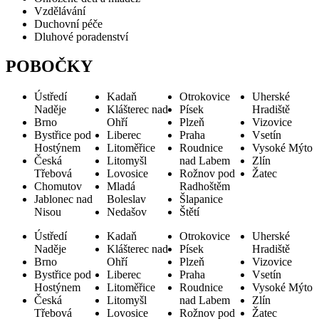
Vzdělávání
Duchovní péče
Dluhové poradenství
POBOČKY
Ústředí
Kadaň
Otrokovice
Uherské
Naděje
Klášterec nad
Písek
Hradiště
Brno
Ohří
Plzeň
Vizovice
Bystřice pod
Liberec
Praha
Vsetín
Hostýnem
Litoměřice
Roudnice
Vysoké Mýto
Česká
Litomyšl
nad Labem
Zlín
Třebová
Lovosice
Rožnov pod
Žatec
Chomutov
Mladá
Radhoštěm
Jablonec nad
Boleslav
Šlapanice
Nisou
Nedašov
Štětí
Ústředí
Kadaň
Otrokovice
Uherské
Naděje
Klášterec nad
Písek
Hradiště
Brno
Ohří
Plzeň
Vizovice
Bystřice pod
Liberec
Praha
Vsetín
Hostýnem
Litoměřice
Roudnice
Vysoké Mýto
Česká
Litomyšl
nad Labem
Zlín
Třebová
Lovosice
Rožnov pod
Žatec