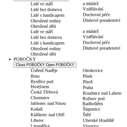
a mládež
Lidé ve stáří
Vzdělávání
Lidé bez domova
Duchovní péče
Lidé s handicapem
Dluhové poradenství
Ohrožené rodiny
Ohrožené děti
a mládež
Lidé ve stáří
Vzdělávání
Lidé bez domova
Duchovní péče
Lidé s handicapem
Dluhové poradenství
Ohrožené rodiny
Ohrožené děti
POBOČKY
Close POBOČKY
Open POBOČKY
Ústředí Naděje
Otrokovice
Brno
Písek
Bystřice pod
Plzeň
Hostýnem
Praha
Česká Třebová
Roudnice nad Labem
Chomutov
Rožnov pod
Jablonec nad Nisou
Radhoštěm
Kadaň
Šlapanice
Klášterec nad Ohří
Štětí
Liberec
Uherské Hradiště
Litoměřice
Vizovice