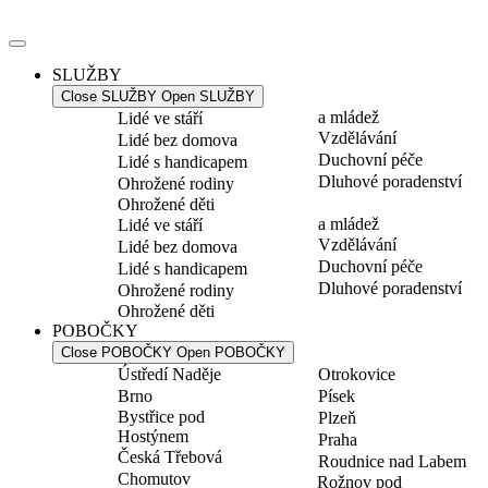
Přejít
k
obsahu
SLUŽBY
Close SLUŽBY
Open SLUŽBY
a mládež
Lidé ve stáří
Vzdělávání
Lidé bez domova
Duchovní péče
Lidé s handicapem
Dluhové poradenství
Ohrožené rodiny
Ohrožené děti
a mládež
Lidé ve stáří
Vzdělávání
Lidé bez domova
Duchovní péče
Lidé s handicapem
Dluhové poradenství
Ohrožené rodiny
Ohrožené děti
POBOČKY
Close POBOČKY
Open POBOČKY
Ústředí Naděje
Otrokovice
Brno
Písek
Bystřice pod
Plzeň
Hostýnem
Praha
Česká Třebová
Roudnice nad Labem
Chomutov
Rožnov pod