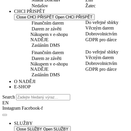
Nedašov
Žatec
CHCI PŘISPĚT
Close CHCI PŘISPĚT
Open CHCI PŘISPĚT
Do veřejné sbírky
Finančním darem
Věcným darem
Darem ze závěti
Dobrovolnictvím
Nákupem v e-shopu
NADĚJE
GDPR pro dárce
Zasláním DMS
Do veřejné sbírky
Finančním darem
Věcným darem
Darem ze závěti
Dobrovolnictvím
Nákupem v e-shopu
NADĚJE
GDPR pro dárce
Zasláním DMS
O NADĚJI
E-SHOP
Search
EN
Instagram
Facebook-f
SLUŽBY
Close SLUŽBY
Open SLUŽBY