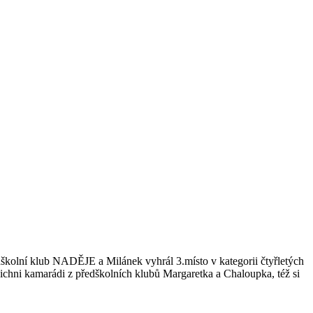
dškolní klub NADĚJE a Milánek vyhrál 3.místo v kategorii čtyřletých
ichni kamarádi z předškolních klubů Margaretka a Chaloupka, též si