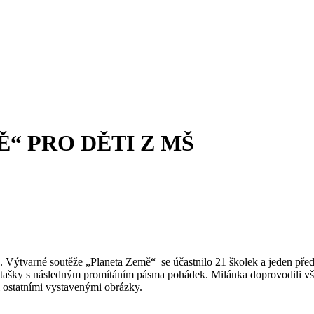
“ PRO DĚTI Z MŠ
a. Výtvarné soutěže „Planeta Země“ se účastnilo 21 školek a jeden pře
é tašky s následným promítáním pásma pohádek. Milánka doprovodili vš
i ostatními vystavenými obrázky.