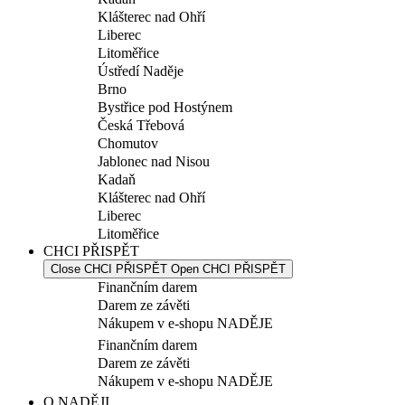
Klášterec nad Ohří
Liberec
Litoměřice
Ústředí Naděje
Brno
Bystřice pod Hostýnem
Česká Třebová
Chomutov
Jablonec nad Nisou
Kadaň
Klášterec nad Ohří
Liberec
Litoměřice
CHCI PŘISPĚT
Close CHCI PŘISPĚT
Open CHCI PŘISPĚT
Finančním darem
Darem ze závěti
Nákupem v e-shopu NADĚJE
Finančním darem
Darem ze závěti
Nákupem v e-shopu NADĚJE
O NADĚJI