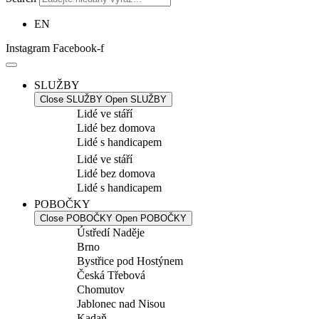
EN
Instagram
Facebook-f
SLUŽBY
Close SLUŽBY
Open SLUŽBY
Lidé ve stáří
Lidé bez domova
Lidé s handicapem
Lidé ve stáří
Lidé bez domova
Lidé s handicapem
POBOČKY
Close POBOČKY
Open POBOČKY
Ústředí Naděje
Brno
Bystřice pod Hostýnem
Česká Třebová
Chomutov
Jablonec nad Nisou
Kadaň