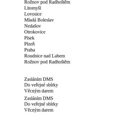
Rožnov pod Radhoštěm
Litomyšl
Lovosice
Mladá Boleslav
Nedašov
Otrokovice
Písek
Plzeň
Praha
Roudnice nad Labem
Rožnov pod Radhoštěm
Zasláním DMS
Do veřejné sbírky
Věcným darem
Zasláním DMS
Do veřejné sbírky
Věcným darem