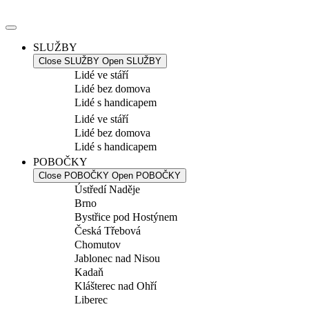
Přejít
k
obsahu
SLUŽBY
Close SLUŽBY
Open SLUŽBY
Lidé ve stáří
Lidé bez domova
Lidé s handicapem
Lidé ve stáří
Lidé bez domova
Lidé s handicapem
POBOČKY
Close POBOČKY
Open POBOČKY
Ústředí Naděje
Brno
Bystřice pod Hostýnem
Česká Třebová
Chomutov
Jablonec nad Nisou
Kadaň
Klášterec nad Ohří
Liberec