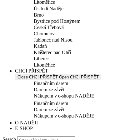
Litoměřice
Ústředí Naděje
Brno
Bystřice pod Hostýnem
Česká Třebová
Chomutov
Jablonec nad Nisou
Kadaň
Klášterec nad Ohří
Liberec
Litoměřice
CHCI PŘISPĚT
Close CHCI PŘISPĚT
Open CHCI PŘISPĚT
Finančním darem
Darem ze závěti
Nákupem v e-shopu NADĚJE
Finančním darem
Darem ze závěti
Nákupem v e-shopu NADĚJE
O NADĚJI
E-SHOP
Search