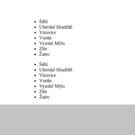
Štětí
Uherské Hradiště
Vizovice
Vsetín
Vysoké Mýto
Zlín
Žatec
Štětí
Uherské Hradiště
Vizovice
Vsetín
Vysoké Mýto
Zlín
Žatec