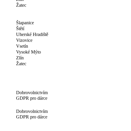
Žatec
Šlapanice
Štětí
Uherské Hradiště
Vizovice
Vsetín
Vysoké Mýto
Zlín
Žatec
Dobrovolnictvím
GDPR pro dárce
Dobrovolnictvím
GDPR pro dárce