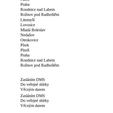
Praha
Roudnice nad Labem
Rožnov pod Radhoštěm
Litomyšl
Lovosice
Mladá Boleslav
Nedašov
Otrokovice
Písek
Plzeň
Praha
Roudnice nad Labem
Rožnov pod Radhoštěm
Zasláním DMS
Do veřejné sbírky
Věcným darem
Zasláním DMS
Do veřejné sbírky
Věcným darem