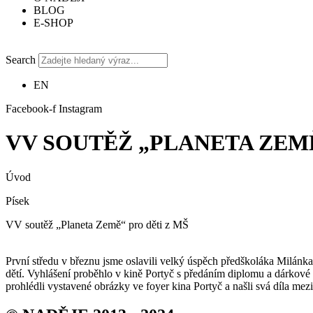
BLOG
E-SHOP
Search
EN
Facebook-f
Instagram
VV SOUTĚŽ „PLANETA ZEMĚ
Úvod
Písek
VV soutěž „Planeta Země“ pro děti z MŠ
První středu v březnu jsme oslavili velký úspěch předškoláka Milánk
dětí. Vyhlášení proběhlo v kině Portyč s předáním diplomu a dárkov
prohlédli vystavené obrázky ve foyer kina Portyč a našli svá díla mez