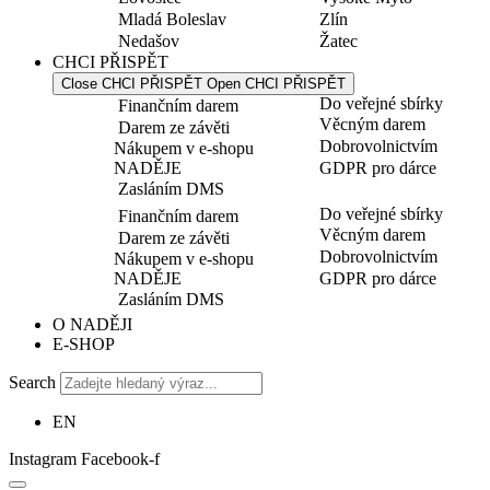
Mladá Boleslav
Zlín
Nedašov
Žatec
CHCI PŘISPĚT
Close CHCI PŘISPĚT
Open CHCI PŘISPĚT
Do veřejné sbírky
Finančním darem
Věcným darem
Darem ze závěti
Dobrovolnictvím
Nákupem v e-shopu
NADĚJE
GDPR pro dárce
Zasláním DMS
Do veřejné sbírky
Finančním darem
Věcným darem
Darem ze závěti
Dobrovolnictvím
Nákupem v e-shopu
NADĚJE
GDPR pro dárce
Zasláním DMS
O NADĚJI
E-SHOP
Search
EN
Instagram
Facebook-f