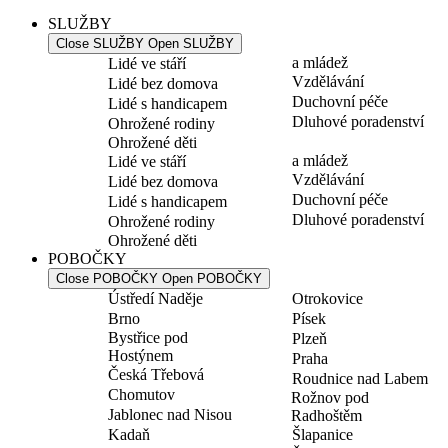
SLUŽBY
Close SLUŽBY
Open SLUŽBY
a mládež
Lidé ve stáří
Vzdělávání
Lidé bez domova
Duchovní péče
Lidé s handicapem
Dluhové poradenství
Ohrožené rodiny
Ohrožené děti
a mládež
Lidé ve stáří
Vzdělávání
Lidé bez domova
Duchovní péče
Lidé s handicapem
Dluhové poradenství
Ohrožené rodiny
Ohrožené děti
POBOČKY
Close POBOČKY
Open POBOČKY
Ústředí Naděje
Otrokovice
Brno
Písek
Bystřice pod
Plzeň
Hostýnem
Praha
Česká Třebová
Roudnice nad Labem
Chomutov
Rožnov pod
Jablonec nad Nisou
Radhoštěm
Kadaň
Šlapanice