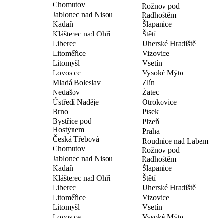
Chomutov
Rožnov pod
Jablonec nad Nisou
Radhoštěm
Kadaň
Šlapanice
Klášterec nad Ohří
Štětí
Liberec
Uherské Hradiště
Litoměřice
Vizovice
Litomyšl
Vsetín
Lovosice
Vysoké Mýto
Mladá Boleslav
Zlín
Nedašov
Žatec
Ústředí Naděje
Otrokovice
Brno
Písek
Bystřice pod
Plzeň
Hostýnem
Praha
Česká Třebová
Roudnice nad Labem
Chomutov
Rožnov pod
Jablonec nad Nisou
Radhoštěm
Kadaň
Šlapanice
Klášterec nad Ohří
Štětí
Liberec
Uherské Hradiště
Litoměřice
Vizovice
Litomyšl
Vsetín
Lovosice
Vysoké Mýto