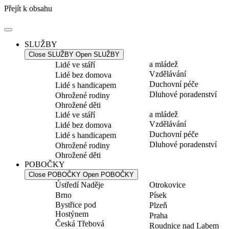
Přejít k obsahu
SLUŽBY
Close SLUŽBY
Open SLUŽBY
a mládež
Lidé ve stáří
Vzdělávání
Lidé bez domova
Duchovní péče
Lidé s handicapem
Dluhové poradenství
Ohrožené rodiny
Ohrožené děti
a mládež
Lidé ve stáří
Vzdělávání
Lidé bez domova
Duchovní péče
Lidé s handicapem
Dluhové poradenství
Ohrožené rodiny
Ohrožené děti
POBOČKY
Close POBOČKY
Open POBOČKY
Ústředí Naděje
Otrokovice
Brno
Písek
Bystřice pod
Plzeň
Hostýnem
Praha
Česká Třebová
Roudnice nad Labem