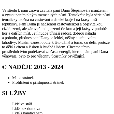
Ve středu k nám znovu zavítala paní Dana Štěpánová s manželem
a vystoupením plným rozmanitých písní. Tentokráte byla série písní
tematicky laděná na cestování a daleké kraje i na krásy naší
republiky. Paní Dana je nadšenou cestovatelkou a objevitelkou
cizích zemí, ale zároveň miluje zemi českou a její krásy v podobě
hor a dalších míst. Její hudba přináší radost, dobrou náladu
a pohodu, přednes paní Dany je lehký, něžný a uchu velmi
lahodivý. Musím vznést obdiv k této dámě a tomu, co dělá, protože
to dělá s citem a láskou k hudbě i lidem. Chceme tímto
prostřednictvím poděkovat za čas a energii, kterou nám paní Dana
věnovala, bylo to pro všechny účastníky osvěžující.
© NADĚJE 2013 - 2024
Mapa stránek
Prohlášení o přístupnosti stránek
SLUŽBY
Lidé ve stáří
Lidé bez domova
Lidé s handicapem