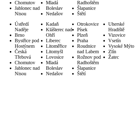
Chomutov
Mladá
Radhoštěm
Jablonec nad
Boleslav
Šlapanice
Nisou
Nedašov
Štětí
Ústředí
Kadaň
Otrokovice
Uherské
Naděje
Klášterec nad
Písek
Hradiště
Brno
Ohří
Plzeň
Vizovice
Bystřice pod
Liberec
Praha
Vsetín
Hostýnem
Litoměřice
Roudnice
Vysoké Mýto
Česká
Litomyšl
nad Labem
Zlín
Třebová
Lovosice
Rožnov pod
Žatec
Chomutov
Mladá
Radhoštěm
Jablonec nad
Boleslav
Šlapanice
Nisou
Nedašov
Štětí