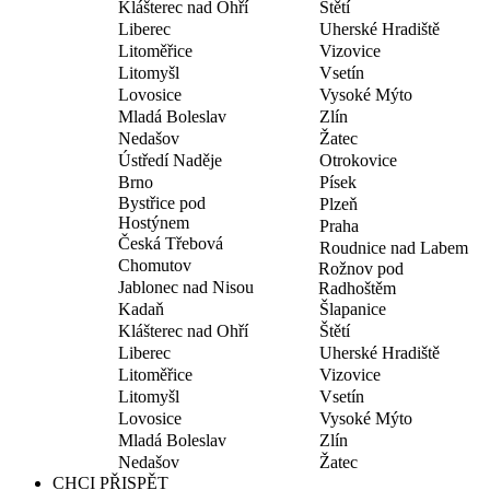
Klášterec nad Ohří
Štětí
Liberec
Uherské Hradiště
Litoměřice
Vizovice
Litomyšl
Vsetín
Lovosice
Vysoké Mýto
Mladá Boleslav
Zlín
Nedašov
Žatec
Ústředí Naděje
Otrokovice
Brno
Písek
Bystřice pod
Plzeň
Hostýnem
Praha
Česká Třebová
Roudnice nad Labem
Chomutov
Rožnov pod
Jablonec nad Nisou
Radhoštěm
Kadaň
Šlapanice
Klášterec nad Ohří
Štětí
Liberec
Uherské Hradiště
Litoměřice
Vizovice
Litomyšl
Vsetín
Lovosice
Vysoké Mýto
Mladá Boleslav
Zlín
Nedašov
Žatec
CHCI PŘISPĚT