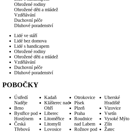
Ohrožené rodiny
Ohrožené děti a mládež
Vzdělávání
Duchovní péče
Dluhové poradenství
Lidé ve stáří
Lidé bez domova
Lidé s handicapem
Ohrožené rodiny
Ohrožené děti a mládež
Vzdělávání
Duchovní péče
Dluhové poradenství
POBOČKY
Ústředí
Kadaň
Otrokovice
Uherské
Naděje
Klášterec nad
Písek
Hradiště
Brno
Ohří
Plzeň
Vizovice
Bystřice pod
Liberec
Praha
Vsetín
Hostýnem
Litoměřice
Roudnice
Vysoké Mýto
Česká
Litomyšl
nad Labem
Zlín
Třebová
Lovosice
Rožnov pod
Žatec