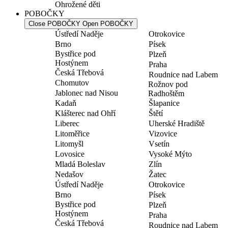
Ohrožené děti
POBOČKY
Close POBOČKY
Open POBOČKY
Ústředí Naděje
Otrokovice
Brno
Písek
Bystřice pod
Plzeň
Hostýnem
Praha
Česká Třebová
Roudnice nad Labem
Chomutov
Rožnov pod
Jablonec nad Nisou
Radhoštěm
Kadaň
Šlapanice
Klášterec nad Ohří
Štětí
Liberec
Uherské Hradiště
Litoměřice
Vizovice
Litomyšl
Vsetín
Lovosice
Vysoké Mýto
Mladá Boleslav
Zlín
Nedašov
Žatec
Ústředí Naděje
Otrokovice
Brno
Písek
Bystřice pod
Plzeň
Hostýnem
Praha
Česká Třebová
Roudnice nad Labem