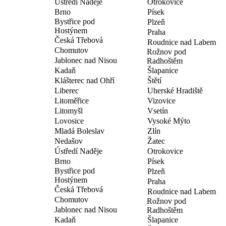
Ústředí Naděje
Otrokovice
Brno
Písek
Bystřice pod
Plzeň
Hostýnem
Praha
Česká Třebová
Roudnice nad Labem
Chomutov
Rožnov pod
Jablonec nad Nisou
Radhoštěm
Kadaň
Šlapanice
Klášterec nad Ohří
Štětí
Liberec
Uherské Hradiště
Litoměřice
Vizovice
Litomyšl
Vsetín
Lovosice
Vysoké Mýto
Mladá Boleslav
Zlín
Nedašov
Žatec
Ústředí Naděje
Otrokovice
Brno
Písek
Bystřice pod
Plzeň
Hostýnem
Praha
Česká Třebová
Roudnice nad Labem
Chomutov
Rožnov pod
Jablonec nad Nisou
Radhoštěm
Kadaň
Šlapanice