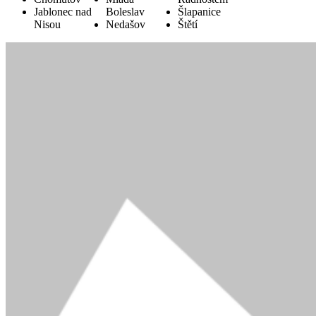
Jablonec nad
Boleslav
Šlapanice
Nisou
Nedašov
Štětí