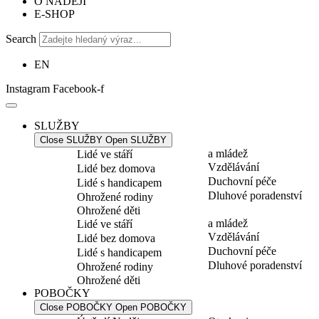
O NADĚJI
E-SHOP
Search
EN
Instagram
Facebook-f
SLUŽBY
Close SLUŽBY
Open SLUŽBY
a mládež
Lidé ve stáří
Vzdělávání
Lidé bez domova
Duchovní péče
Lidé s handicapem
Dluhové poradenství
Ohrožené rodiny
Ohrožené děti
a mládež
Lidé ve stáří
Vzdělávání
Lidé bez domova
Duchovní péče
Lidé s handicapem
Dluhové poradenství
Ohrožené rodiny
Ohrožené děti
POBOČKY
Close POBOČKY
Open POBOČKY