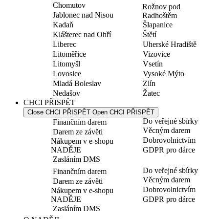
Chomutov
Rožnov pod
Jablonec nad Nisou
Radhoštěm
Kadaň
Šlapanice
Klášterec nad Ohří
Štětí
Liberec
Uherské Hradiště
Litoměřice
Vizovice
Litomyšl
Vsetín
Lovosice
Vysoké Mýto
Mladá Boleslav
Zlín
Nedašov
Žatec
CHCI PŘISPĚT
Close CHCI PŘISPĚT
Open CHCI PŘISPĚT
Do veřejné sbírky
Finančním darem
Věcným darem
Darem ze závěti
Dobrovolnictvím
Nákupem v e-shopu
NADĚJE
GDPR pro dárce
Zasláním DMS
Do veřejné sbírky
Finančním darem
Věcným darem
Darem ze závěti
Dobrovolnictvím
Nákupem v e-shopu
NADĚJE
GDPR pro dárce
Zasláním DMS