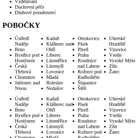
Vzdělávání
Duchovní péče
Dluhové poradenství
POBOČKY
Ústředí
Kadaň
Otrokovice
Uherské
Naděje
Klášterec nad
Písek
Hradiště
Brno
Ohří
Plzeň
Vizovice
Bystřice pod
Liberec
Praha
Vsetín
Hostýnem
Litoměřice
Roudnice
Vysoké Mýto
Česká
Litomyšl
nad Labem
Zlín
Třebová
Lovosice
Rožnov pod
Žatec
Chomutov
Mladá
Radhoštěm
Jablonec nad
Boleslav
Šlapanice
Nisou
Nedašov
Štětí
Ústředí
Kadaň
Otrokovice
Uherské
Naděje
Klášterec nad
Písek
Hradiště
Brno
Ohří
Plzeň
Vizovice
Bystřice pod
Liberec
Praha
Vsetín
Hostýnem
Litoměřice
Roudnice
Vysoké Mýto
Česká
Litomyšl
nad Labem
Zlín
Třebová
Lovosice
Rožnov pod
Žatec
Chomutov
Mladá
Radhoštěm