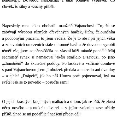
hendikepy. Dovedou naslouchat a také poutavě vyprávět. Co
člověk, to silný a vzácný příběh.
Naposledy mne takto obohatili manželé Vajrauchovi. To, že se
zabývají výrobou různých dřevěnných hraček, šitím, čalouněním
a podobnými pracemi, to jsem věděla. Že je to ale i při jejich věku
a zdravotních omezeních stále ohromně baví a že dovedou vyrobit
téměř vše, jsem se přesvědčila na vlastní kůži minulé pondělí. Můj
sedmiletý synek si namaloval jakési strašidlo a zatoužil po jeho
„zhmotnění“ do skutečné podoby. Po laskavé a vstřícné domluvě
s paní Vajrauchovou jsem jí obrázek předala a netrvalo ani dva dny
– a ejhle! „Drápek“, jak ho náš Honza poté pojmenoval, byl na
světě! Jak se to povedlo – posuďte sami!
O jejích krásných krajinných malbách a o tom, jak se těší, že zkusí
něco nového – tentokrát akvarel – s jejím svolením zase někdy
příště. Snad se mi podaří její nadšení předat dál!