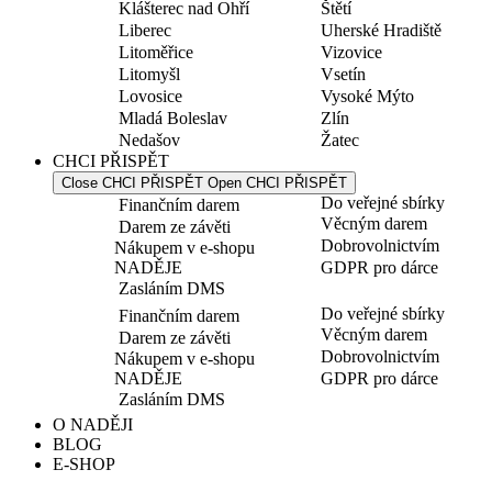
Klášterec nad Ohří
Štětí
Liberec
Uherské Hradiště
Litoměřice
Vizovice
Litomyšl
Vsetín
Lovosice
Vysoké Mýto
Mladá Boleslav
Zlín
Nedašov
Žatec
CHCI PŘISPĚT
Close CHCI PŘISPĚT
Open CHCI PŘISPĚT
Do veřejné sbírky
Finančním darem
Věcným darem
Darem ze závěti
Dobrovolnictvím
Nákupem v e-shopu
NADĚJE
GDPR pro dárce
Zasláním DMS
Do veřejné sbírky
Finančním darem
Věcným darem
Darem ze závěti
Dobrovolnictvím
Nákupem v e-shopu
NADĚJE
GDPR pro dárce
Zasláním DMS
O NADĚJI
BLOG
E-SHOP