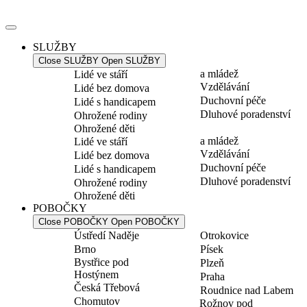
Přejít
k
obsahu
SLUŽBY
Close SLUŽBY
Open SLUŽBY
a mládež
Lidé ve stáří
Vzdělávání
Lidé bez domova
Duchovní péče
Lidé s handicapem
Dluhové poradenství
Ohrožené rodiny
Ohrožené děti
a mládež
Lidé ve stáří
Vzdělávání
Lidé bez domova
Duchovní péče
Lidé s handicapem
Dluhové poradenství
Ohrožené rodiny
Ohrožené děti
POBOČKY
Close POBOČKY
Open POBOČKY
Ústředí Naděje
Otrokovice
Brno
Písek
Bystřice pod
Plzeň
Hostýnem
Praha
Česká Třebová
Roudnice nad Labem
Chomutov
Rožnov pod