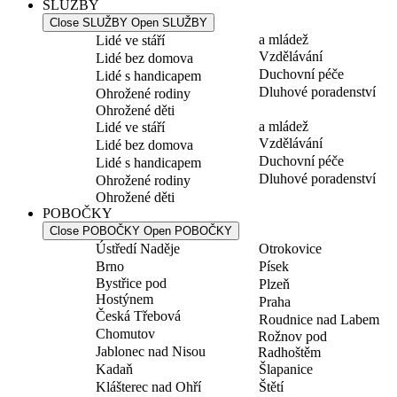
SLUŽBY
Close SLUŽBY
Open SLUŽBY
a mládež
Lidé ve stáří
Vzdělávání
Lidé bez domova
Duchovní péče
Lidé s handicapem
Dluhové poradenství
Ohrožené rodiny
Ohrožené děti
a mládež
Lidé ve stáří
Vzdělávání
Lidé bez domova
Duchovní péče
Lidé s handicapem
Dluhové poradenství
Ohrožené rodiny
Ohrožené děti
POBOČKY
Close POBOČKY
Open POBOČKY
Ústředí Naděje
Otrokovice
Brno
Písek
Bystřice pod
Plzeň
Hostýnem
Praha
Česká Třebová
Roudnice nad Labem
Chomutov
Rožnov pod
Jablonec nad Nisou
Radhoštěm
Kadaň
Šlapanice
Klášterec nad Ohří
Štětí