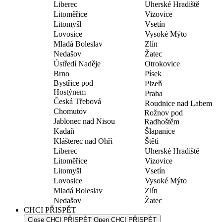
Liberec
Uherské Hradiště
Litoměřice
Vizovice
Litomyšl
Vsetín
Lovosice
Vysoké Mýto
Mladá Boleslav
Zlín
Nedašov
Žatec
Ústředí Naděje
Otrokovice
Brno
Písek
Bystřice pod
Plzeň
Hostýnem
Praha
Česká Třebová
Roudnice nad Labem
Chomutov
Rožnov pod
Jablonec nad Nisou
Radhoštěm
Kadaň
Šlapanice
Klášterec nad Ohří
Štětí
Liberec
Uherské Hradiště
Litoměřice
Vizovice
Litomyšl
Vsetín
Lovosice
Vysoké Mýto
Mladá Boleslav
Zlín
Nedašov
Žatec
CHCI PŘISPĚT
Close CHCI PŘISPĚT
Open CHCI PŘISPĚT