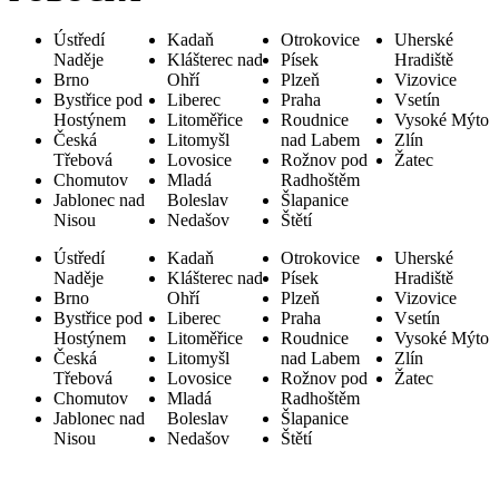
Ústředí
Kadaň
Otrokovice
Uherské
Naděje
Klášterec nad
Písek
Hradiště
Brno
Ohří
Plzeň
Vizovice
Bystřice pod
Liberec
Praha
Vsetín
Hostýnem
Litoměřice
Roudnice
Vysoké Mýto
Česká
Litomyšl
nad Labem
Zlín
Třebová
Lovosice
Rožnov pod
Žatec
Chomutov
Mladá
Radhoštěm
Jablonec nad
Boleslav
Šlapanice
Nisou
Nedašov
Štětí
Ústředí
Kadaň
Otrokovice
Uherské
Naděje
Klášterec nad
Písek
Hradiště
Brno
Ohří
Plzeň
Vizovice
Bystřice pod
Liberec
Praha
Vsetín
Hostýnem
Litoměřice
Roudnice
Vysoké Mýto
Česká
Litomyšl
nad Labem
Zlín
Třebová
Lovosice
Rožnov pod
Žatec
Chomutov
Mladá
Radhoštěm
Jablonec nad
Boleslav
Šlapanice
Nisou
Nedašov
Štětí