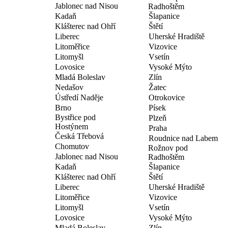
Jablonec nad Nisou
Radhoštěm
Kadaň
Šlapanice
Klášterec nad Ohří
Štětí
Liberec
Uherské Hradiště
Litoměřice
Vizovice
Litomyšl
Vsetín
Lovosice
Vysoké Mýto
Mladá Boleslav
Zlín
Nedašov
Žatec
Ústředí Naděje
Otrokovice
Brno
Písek
Bystřice pod
Plzeň
Hostýnem
Praha
Česká Třebová
Roudnice nad Labem
Chomutov
Rožnov pod
Jablonec nad Nisou
Radhoštěm
Kadaň
Šlapanice
Klášterec nad Ohří
Štětí
Liberec
Uherské Hradiště
Litoměřice
Vizovice
Litomyšl
Vsetín
Lovosice
Vysoké Mýto
Mladá Boleslav
Zlín