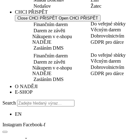
Nedašov
Žatec
CHCI PŘISPĚT
Close CHCI PŘISPĚT
Open CHCI PŘISPĚT
Do veřejné sbírky
Finančním darem
Věcným darem
Darem ze závěti
Dobrovolnictvím
Nákupem v e-shopu
NADĚJE
GDPR pro dárce
Zasláním DMS
Do veřejné sbírky
Finančním darem
Věcným darem
Darem ze závěti
Dobrovolnictvím
Nákupem v e-shopu
NADĚJE
GDPR pro dárce
Zasláním DMS
O NADĚJI
E-SHOP
Search
EN
Instagram
Facebook-f