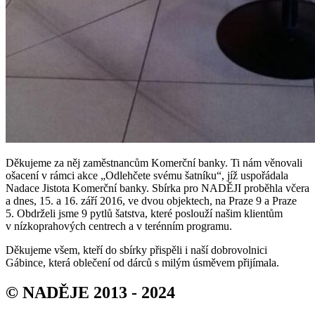
Děkujeme za něj zaměstnancům Komerční banky. Ti nám věnovali
ošacení v rámci akce „Odlehčete svému šatníku“, jíž uspořádala
Nadace Jistota Komerční banky. Sbírka pro NADĚJI proběhla včera
a dnes, 15. a 16. září 2016, ve dvou objektech, na Praze 9 a Praze
5. Obdrželi jsme 9 pytlů šatstva, které poslouží našim klientům
v nízkoprahových centrech a v terénním programu.
Děkujeme všem, kteří do sbírky přispěli i naší dobrovolnici
Gábince, která oblečení od dárců s milým úsměvem přijímala.
© NADĚJE 2013 - 2024